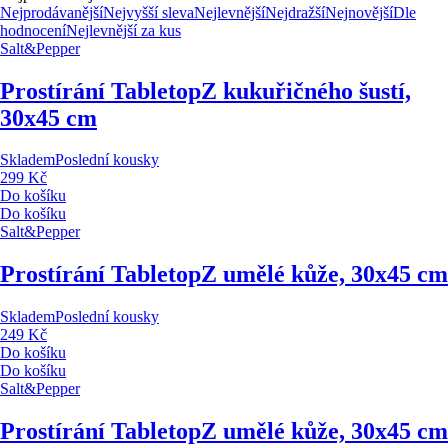
Nejprodávanější
Nejvyšší sleva
Nejlevnější
Nejdražší
Nejnovější
Dle
hodnocení
Nejlevnější za kus
Salt&Pepper
Prostírání Tabletop
Z kukuřičného šustí,
30x45 cm
Skladem
Poslední kousky
299 Kč
Do košíku
Do košíku
Salt&Pepper
Prostírání Tabletop
Z umělé kůže, 30x45 cm
Skladem
Poslední kousky
249 Kč
Do košíku
Do košíku
Salt&Pepper
Prostírání Tabletop
Z umělé kůže, 30x45 cm