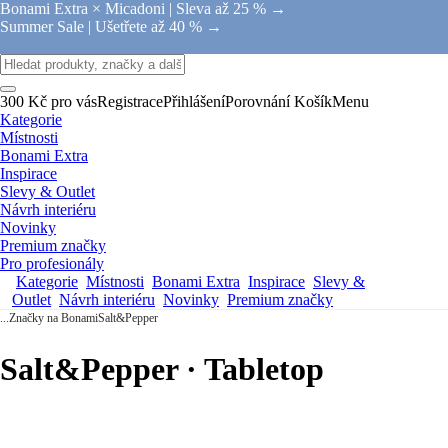
Bonami Extra × Micadoni |
Sleva až 25 % →
Summer Sale |
Ušetřete až 40 % →
300 Kč pro vás
Registrace
Přihlášení
Porovnání
Košík
Menu
Kategorie
Místnosti
Bonami Extra
Inspirace
Slevy & Outlet
Návrh interiéru
Novinky
Premium značky
Pro profesionály
Kategorie
Místnosti
Bonami Extra
Inspirace
Slevy &
Outlet
Návrh interiéru
Novinky
Premium značky
...
Značky na Bonami
Salt&Pepper
Salt&Pepper · Tabletop