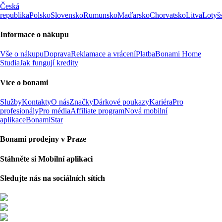
Česká
republika
Polsko
Slovensko
Rumunsko
Maďarsko
Chorvatsko
Litva
Lotyš
Informace o nákupu
Vše o nákupu
Doprava
Reklamace a vrácení
Platba
Bonami Home
Studia
Jak fungují kredity
Více o bonami
Služby
Kontakty
O nás
Značky
Dárkové poukazy
Kariéra
Pro
profesionály
Pro média
Affiliate program
Nová mobilní
aplikace
BonamiStar
Bonami prodejny v Praze
Stáhněte si Mobilní aplikaci
Sledujte nás na sociálních sítích