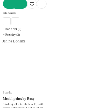
DO KOŠÍKU
další varianty
+ Roh a tvar (2)
+ Rozměry (2)
Jen na Bonami
Scandic
Modul pohovky Roxy
Středový díl, z textilie bouclé, světle
hnědý, šířka 90 cm, hloubka 98 cm