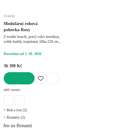
Scandic
Modulární rohová
pohovka Roxy
Z textilie bouclé, pravý roh/s lenoškou,
světle hnědá, trojmístná, šířka 228 cm,
hloubka 159 cm, hloubka sedáku 63 cm
Doručíme od 5. 10. 2026
36 398 Kč
DO KOŠÍKU
další varianty
+ Roh a tvar (2)
+ Rozměry (2)
Jen na Bonami