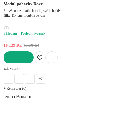
Modul pohovky Roxy
Pravý roh, z textilie bouclé, světle hnědý,
šířka 114 cm, hloubka 98 cm
(
1
)
Skladem
Poslední kousek
10 139 Kč
15 599 Kč
DO KOŠÍKU
další varianty
+2
+ Roh a tvar (6)
Jen na Bonami