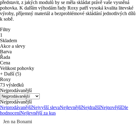
představit, z jakých modulů by se měla skládat právě vaše vysněná
pohovka. K dalším výhodám řady Roxy patří vysoká kvalita litevské
výroby, příjemný materiál a bezproblémové skládání jednotlivých dílů
k sobě.
Filtry
1
Skladem
Akce a slevy
Barva
Řada
Cena
Velikost pohovky
+ Další (5)
Roxy
73 výsledků
Nejprodávanější
Nejprodávanější
Nejprodávanější
Nejvyšší sleva
Nejlevnější
Nejdražší
Nejnovější
Dle
hodnocení
Nejlevnější za kus
Jen na Bonami