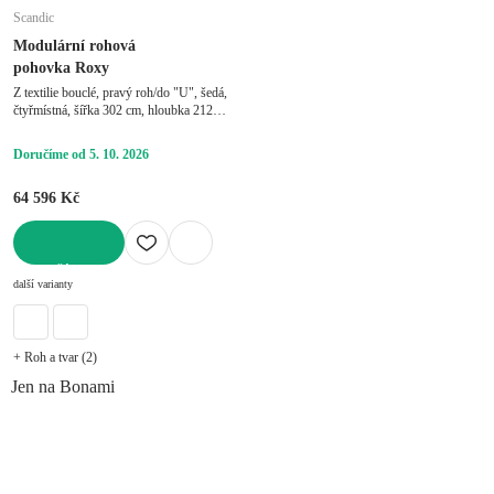
Scandic
Modulární rohová
pohovka Roxy
Z textilie bouclé, pravý roh/do "U", šedá,
čtyřmístná, šířka 302 cm, hloubka 212
cm, hloubka sedáku 63 cm
Doručíme od 5. 10. 2026
64 596 Kč
DO KOŠÍKU
další varianty
+ Roh a tvar (2)
Jen na Bonami