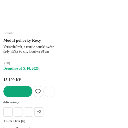
Scandic
Modul pohovky Roxy
Variabilní roh, z textilie bouclé, světle
šedý, šířka 98 cm, hloubka 98 cm
(
20
)
Doručíme od 5. 10. 2026
15 199 Kč
DO KOŠÍKU
další varianty
+2
+ Roh a tvar (6)