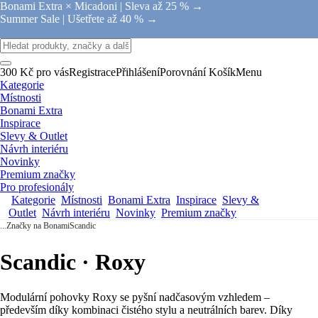
Bonami Extra × Micadoni |
Sleva až 25 % →
Summer Sale |
Ušetřete až 40 % →
300 Kč pro vás
Registrace
Přihlášení
Porovnání
Košík
Menu
Kategorie
Místnosti
Bonami Extra
Inspirace
Slevy & Outlet
Návrh interiéru
Novinky
Premium značky
Pro profesionály
Kategorie
Místnosti
Bonami Extra
Inspirace
Slevy &
Outlet
Návrh interiéru
Novinky
Premium značky
...
Značky na Bonami
Scandic
Scandic · Roxy
Modulární pohovky Roxy se pyšní nadčasovým vzhledem –
především díky kombinaci čistého stylu a neutrálních barev. Díky