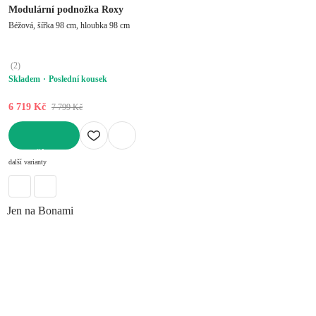
Modulární podnožka Roxy
Béžová, šířka 98 cm, hloubka 98 cm
(
2
)
Skladem
Poslední kousek
6 719 Kč
7 799 Kč
DO KOŠÍKU
další varianty
Jen na Bonami