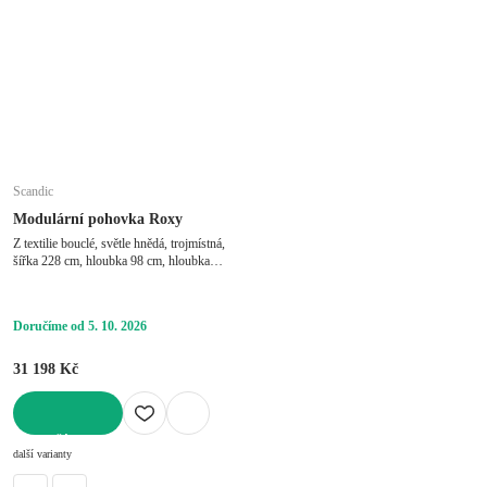
Scandic
Modulární pohovka Roxy
Z textilie bouclé, světle hnědá, trojmístná,
šířka 228 cm, hloubka 98 cm, hloubka
sedáku 63 cm
Doručíme od 5. 10. 2026
31 198 Kč
DO KOŠÍKU
další varianty