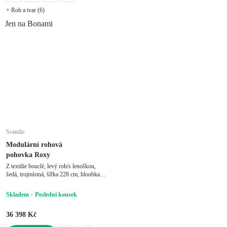
+ Roh a tvar (6)
Jen na Bonami
Scandic
Modulární rohová
pohovka Roxy
Z textilie bouclé, levý roh/s lenoškou,
šedá, trojmístná, šířka 228 cm, hloubka
159 cm, hloubka sedáku 63 cm
Skladem
Poslední kousek
36 398 Kč