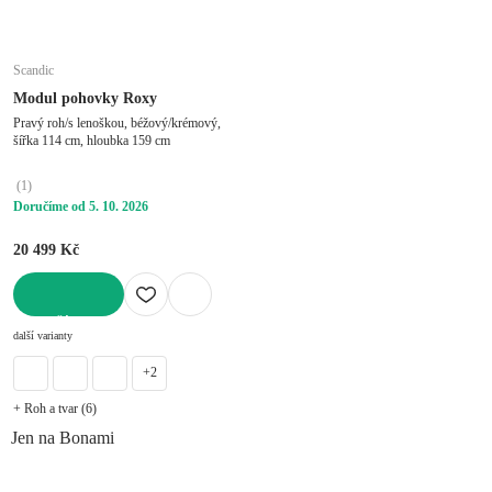
Scandic
Modul pohovky Roxy
Pravý roh/s lenoškou, béžový/krémový,
šířka 114 cm, hloubka 159 cm
(
1
)
Doručíme od 5. 10. 2026
20 499 Kč
DO KOŠÍKU
další varianty
+2
+ Roh a tvar (6)
Jen na Bonami