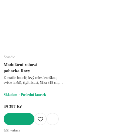
Scandic
Modulární rohová
pohovka Roxy
Z textilie bouclé, levý roh/s lenoškou,
světle hnědá, čtyřmístná, šířka 318 cm,
hloubka 159 cm, hloubka sedáku 63 cm
Skladem
Poslední kousek
49 397 Kč
DO KOŠÍKU
další varianty