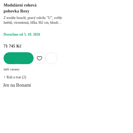
Modulární rohová
pohovka Roxy
Z textilie bouclé, pravý roh/do "U", světle
hnědá, vícemístná, šířka 362 cm, hloubka
212 cm, hloubka sedáku 63 cm
Doručíme od 5. 10. 2026
71 745 Kč
DO KOŠÍKU
další varianty
+ Roh a tvar (2)
Jen na Bonami