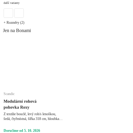
další varianty
+ Rozměry (2)
Jen na Bonami
Scandic
Modulární rohová
pohovka Roxy
Z textilie bouclé, levý roh/s lenoškou,
šedá, čtyřmístná, šířka 318 cm, hloubka
159 cm, hloubka sedáku 63 cm
Doručíme od 5. 10. 2026