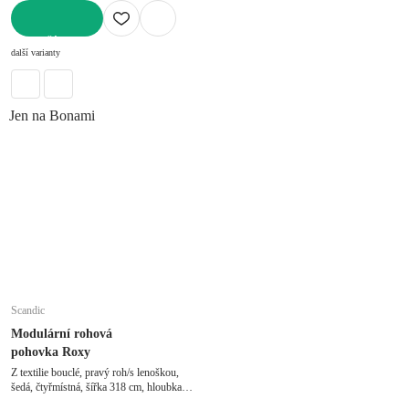
DO KOŠÍKU
další varianty
Jen na Bonami
Scandic
Modulární rohová
pohovka Roxy
Z textilie bouclé, pravý roh/s lenoškou,
šedá, čtyřmístná, šířka 318 cm, hloubka
159 cm, hloubka sedáku 63 cm