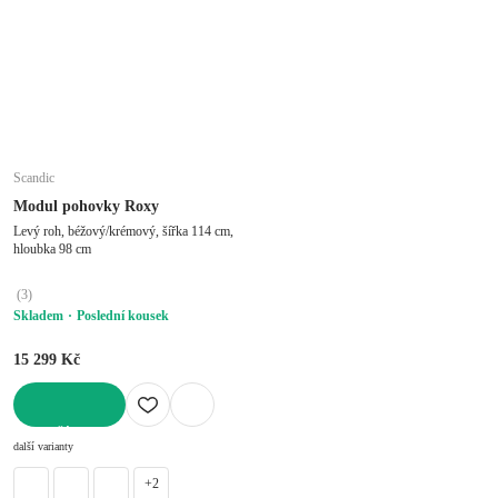
Scandic
Modul pohovky Roxy
Levý roh, béžový/krémový, šířka 114 cm,
hloubka 98 cm
(
3
)
Skladem
Poslední kousek
15 299 Kč
DO KOŠÍKU
další varianty
+2