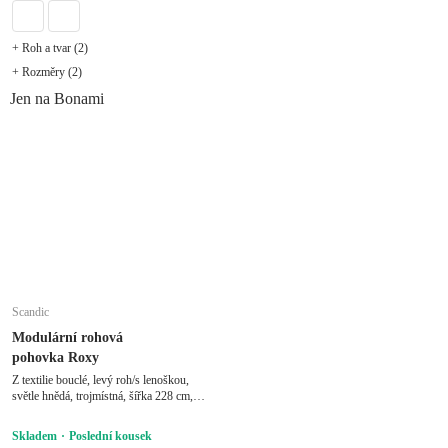
+ Roh a tvar (2)
+ Rozměry (2)
Jen na Bonami
Scandic
Modulární rohová
pohovka Roxy
Z textilie bouclé, levý roh/s lenoškou,
světle hnědá, trojmístná, šířka 228 cm,
hloubka 159 cm, hloubka sedáku 63 cm
Skladem
Poslední kousek