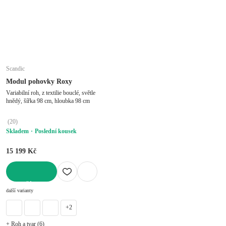
Scandic
Modul pohovky Roxy
Variabilní roh, z textilie bouclé, světle
hnědý, šířka 98 cm, hloubka 98 cm
(
20
)
Skladem
Poslední kousek
15 199 Kč
DO KOŠÍKU
další varianty
+2
+ Roh a tvar (6)