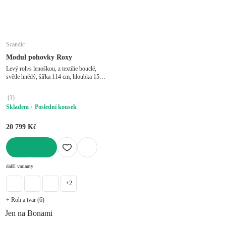
Scandic
Modul pohovky Roxy
Levý roh/s lenoškou, z textilie bouclé,
světle hnědý, šířka 114 cm, hloubka 159
cm
(
1
)
Skladem
Poslední kousek
20 799 Kč
DO KOŠÍKU
další varianty
+2
+ Roh a tvar (6)
Jen na Bonami