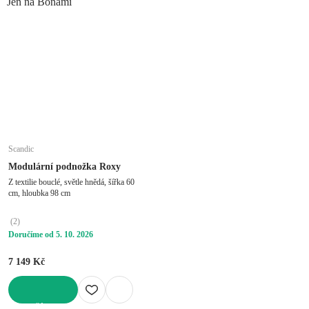
Jen na Bonami
Scandic
Modulární podnožka Roxy
Z textilie bouclé, světle hnědá, šířka 60
cm, hloubka 98 cm
(
2
)
Doručíme od 5. 10. 2026
7 149 Kč
DO KOŠÍKU