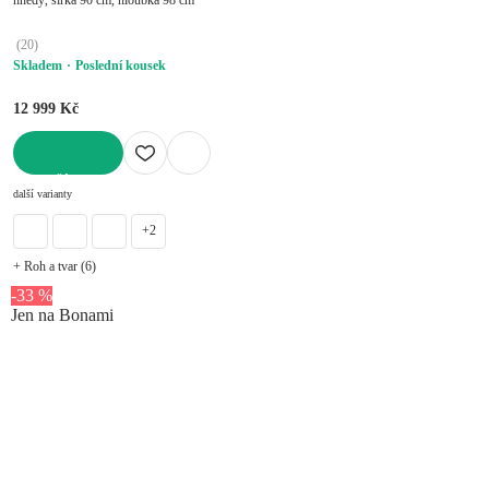
(
20
)
Skladem
Poslední kousek
12 999 Kč
DO KOŠÍKU
další varianty
+2
+ Roh a tvar (6)
-33 %
Jen na Bonami