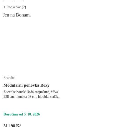
+ Roh a tvar (2)
Jen na Bonami
Scandic
Modulární pohovka Roxy
Z textilie bouclé, šedá, trojmístná, šířka
228 cm, hloubka 98 cm, hloubka sedáku
63 cm
Doručíme od 5. 10. 2026
31 198 Kč