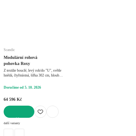
Scandic
Modulární rohová
pohovka Roxy
Z textilie bouclé, levý roh/do "U", světle
hnědá, čtyřmístná, šířka 302 cm, hloubka
212 cm, hloubka sedáku 63 cm
Doručíme od 5. 10. 2026
64 596 Kč
DO KOŠÍKU
další varianty