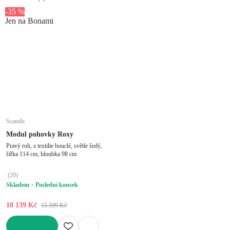
-35 %
Jen na Bonami
Scandic
Modul pohovky Roxy
Pravý roh, z textilie bouclé, světle šedý,
šířka 114 cm, hloubka 98 cm
(
20
)
Skladem
Poslední kousek
10 139 Kč
15 599 Kč