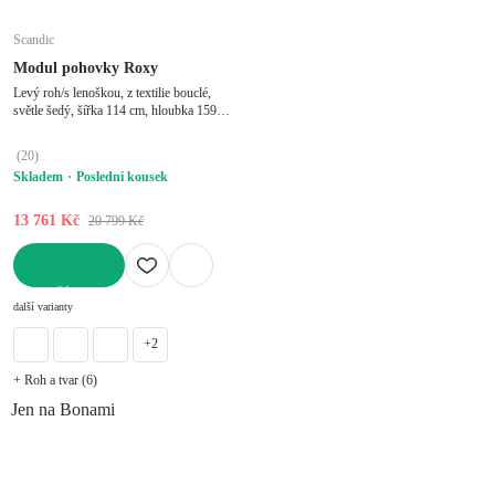
Scandic
Modul pohovky Roxy
Levý roh/s lenoškou, z textilie bouclé,
světle šedý, šířka 114 cm, hloubka 159
cm
(
20
)
Skladem
Poslední kousek
13 761 Kč
20 799 Kč
DO KOŠÍKU
další varianty
+2
+ Roh a tvar (6)
Jen na Bonami