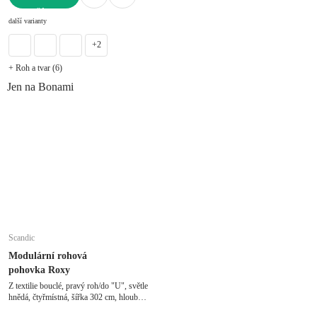
DO KOŠÍKU
další varianty
+2
+ Roh a tvar (6)
Jen na Bonami
Scandic
Modulární rohová
pohovka Roxy
Z textilie bouclé, pravý roh/do "U", světle
hnědá, čtyřmístná, šířka 302 cm, hloubka
212 cm, hloubka sedáku 63 cm