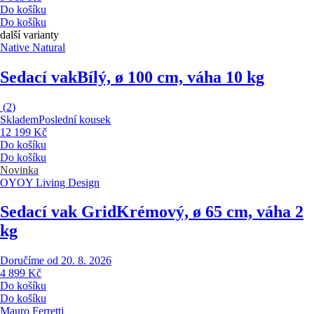
Do košíku
Do košíku
další varianty
Native Natural
Sedací vak
Bílý, ø 100 cm, váha 10 kg
(
2
)
Skladem
Poslední kousek
12 199 Kč
Do košíku
Do košíku
Novinka
OYOY Living Design
Sedací vak Grid
Krémový, ø 65 cm, váha 2
kg
Doručíme od 20. 8. 2026
4 899 Kč
Do košíku
Do košíku
Mauro Ferretti