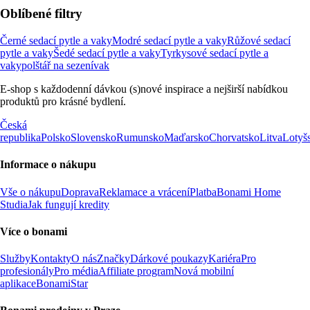
Oblíbené filtry
Černé sedací pytle a vaky
Modré sedací pytle a vaky
Růžové sedací
pytle a vaky
Šedé sedací pytle a vaky
Tyrkysové sedací pytle a
vaky
polštář na sezení
vak
E-shop s každodenní dávkou (s)nové inspirace a nejširší nabídkou
produktů pro krásné bydlení.
Česká
republika
Polsko
Slovensko
Rumunsko
Maďarsko
Chorvatsko
Litva
Lotyš
Informace o nákupu
Vše o nákupu
Doprava
Reklamace a vrácení
Platba
Bonami Home
Studia
Jak fungují kredity
Více o bonami
Služby
Kontakty
O nás
Značky
Dárkové poukazy
Kariéra
Pro
profesionály
Pro média
Affiliate program
Nová mobilní
aplikace
BonamiStar