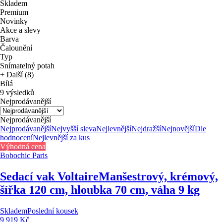
Skladem
Premium
Novinky
Akce a slevy
Barva
Čalounění
Typ
Snímatelný potah
+ Další (8)
Bílá
9 výsledků
Nejprodávanější
Nejprodávanější
Nejprodávanější
Nejvyšší sleva
Nejlevnější
Nejdražší
Nejnovější
Dle
hodnocení
Nejlevnější za kus
Výhodná cena
Bobochic Paris
Sedací vak Voltaire
Manšestrový, krémový,
šířka 120 cm, hloubka 70 cm, váha 9 kg
Skladem
Poslední kousek
9 919 Kč