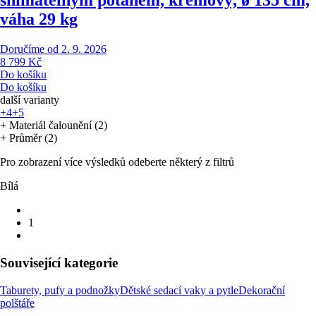
snímatelným potahem, krémový, ø 135 cm,
váha 29 kg
Doručíme od 2. 9. 2026
8 799 Kč
Do košíku
Do košíku
další varianty
+4
+5
+ Materiál čalounění (2)
+ Průměr (2)
Pro zobrazení více výsledků odeberte některý z filtrů
Bílá
1
Související kategorie
Taburety, pufy a podnožky
Dětské sedací vaky a pytle
Dekorační
polštáře