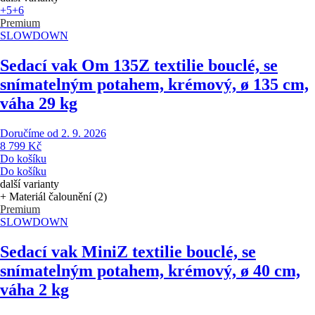
+5
+6
Premium
SLOWDOWN
Sedací vak Om 135
Z textilie bouclé, se
snímatelným potahem, krémový, ø 135 cm,
váha 29 kg
Doručíme od 2. 9. 2026
8 799 Kč
Do košíku
Do košíku
další varianty
+ Materiál čalounění (2)
Premium
SLOWDOWN
Sedací vak Mini
Z textilie bouclé, se
snímatelným potahem, krémový, ø 40 cm,
váha 2 kg