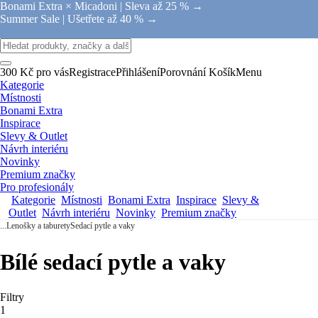
Bonami Extra × Micadoni |
Sleva až 25 % →
Summer Sale |
Ušetřete až 40 % →
300 Kč pro vás
Registrace
Přihlášení
Porovnání
Košík
Menu
Kategorie
Místnosti
Bonami Extra
Inspirace
Slevy & Outlet
Návrh interiéru
Novinky
Premium značky
Pro profesionály
Kategorie
Místnosti
Bonami Extra
Inspirace
Slevy &
Outlet
Návrh interiéru
Novinky
Premium značky
...
Lenošky a taburety
Sedací pytle a vaky
Bílé sedací pytle a vaky
Filtry
1