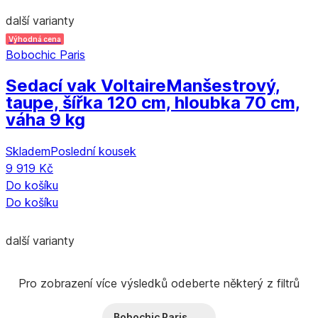
další varianty
Výhodná cena
Bobochic Paris
Sedací vak Voltaire
Manšestrový,
taupe, šířka 120 cm, hloubka 70 cm,
váha 9 kg
Skladem
Poslední kousek
9 919 Kč
Do košíku
Do košíku
další varianty
Pro zobrazení více výsledků odeberte některý z filtrů
Bobochic Paris