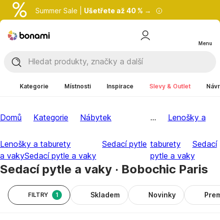
Summer Sale |
Ušetřete až 40 % →
Menu
Kategorie
Místnosti
Inspirace
Slevy & Outlet
Návr
Domů
Kategorie
Nábytek
...
Lenošky a
Lenošky a taburety
Sedací pytle
taburety
Sedací
a vaky
Sedací pytle a vaky
pytle a vaky
Sedací pytle a vaky · Bobochic Paris
Skladem
Novinky
Pre
FILTRY
1