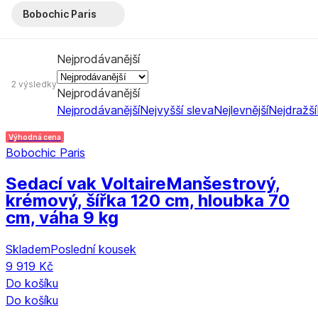
Bobochic Paris
Nejprodávanější
2 výsledky
Nejprodávanější
Nejprodávanější
Nejvyšší sleva
Nejlevnější
Nejdražší
Výhodná cena
Bobochic Paris
Sedací vak Voltaire
Manšestrový,
krémový, šířka 120 cm, hloubka 70
cm, váha 9 kg
Skladem
Poslední kousek
9 919 Kč
Do košíku
Do košíku