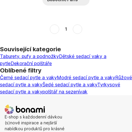
1
Související kategorie
Taburety, pufy a podnožky
Dětské sedací vaky a
pytle
Dekorační polštáře
Oblíbené filtry
Černé sedací pytle a vaky
Modré sedací pytle a vaky
Růžové
sedací pytle a vaky
Šedé sedací pytle a vaky
Tyrkysové
sedací pytle a vaky
polštář na sezení
vak
E-shop s každodenní dávkou
(s)nové inspirace a nejširší
nabídkou produktů pro krásné