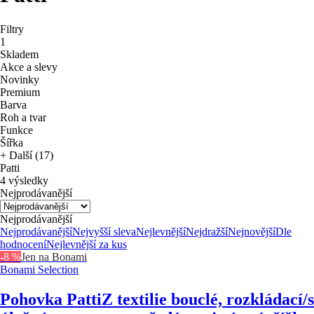
Filtry
1
Skladem
Akce a slevy
Novinky
Premium
Barva
Roh a tvar
Funkce
Šířka
+ Další (17)
Patti
4 výsledky
Nejprodávanější
Nejprodávanější
Nejprodávanější
Nejvyšší sleva
Nejlevnější
Nejdražší
Nejnovější
Dle
hodnocení
Nejlevnější za kus
-8 %
Jen na Bonami
Bonami Selection
Pohovka Patti
Z textilie bouclé, rozkládací/s