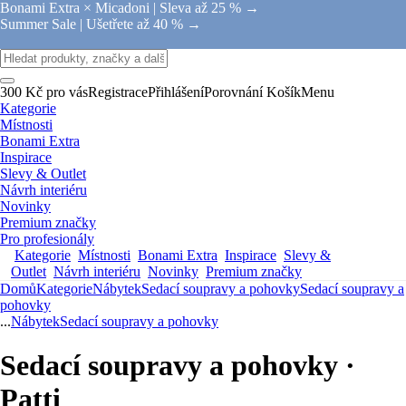
Bonami Extra × Micadoni |
Sleva až 25 % →
Summer Sale |
Ušetřete až 40 % →
300 Kč pro vás
Registrace
Přihlášení
Porovnání
Košík
Menu
Kategorie
Místnosti
Bonami Extra
Inspirace
Slevy & Outlet
Návrh interiéru
Novinky
Premium značky
Pro profesionály
Kategorie
Místnosti
Bonami Extra
Inspirace
Slevy &
Outlet
Návrh interiéru
Novinky
Premium značky
Domů
Kategorie
Nábytek
Sedací soupravy a pohovky
Sedací soupravy a
pohovky
...
Nábytek
Sedací soupravy a pohovky
Sedací soupravy a pohovky ·
Patti