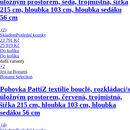
úložným prostorem, šedá, trojmístná, šířka
215 cm, hloubka 103 cm, hloubka sedáku
56 cm
(
2
)
Skladem
Poslední kousky
23 791 Kč
25 919 Kč
Do košíku
Do košíku
další varianty
+2
Jen na Bonami
Bonami Selection
Pohovka Patti
Z textilie bouclé, rozkládací/s
úložným prostorem, červená, trojmístná,
šířka 215 cm, hloubka 103 cm, hloubka
sedáku 56 cm
(
4
)