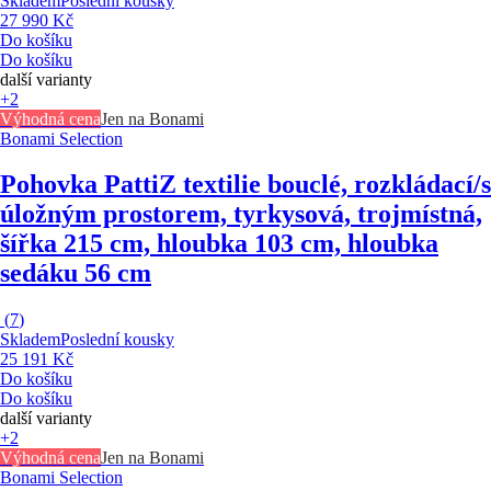
Skladem
Poslední kousky
27 990 Kč
Do košíku
Do košíku
další varianty
+2
Výhodná cena
Jen na Bonami
Bonami Selection
Pohovka Patti
Z textilie bouclé, rozkládací/s
úložným prostorem, tyrkysová, trojmístná,
šířka 215 cm, hloubka 103 cm, hloubka
sedáku 56 cm
(
7
)
Skladem
Poslední kousky
25 191 Kč
Do košíku
Do košíku
další varianty
+2
Výhodná cena
Jen na Bonami
Bonami Selection