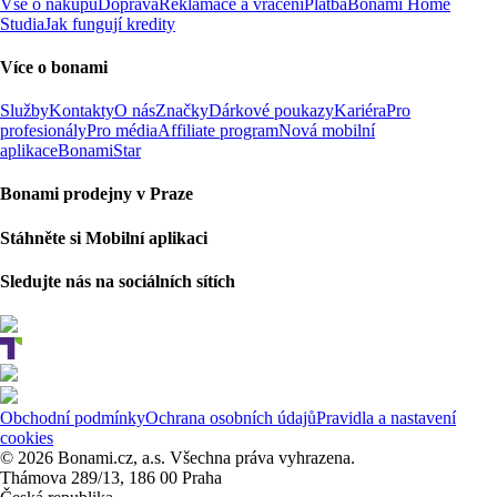
Vše o nákupu
Doprava
Reklamace a vrácení
Platba
Bonami Home
Studia
Jak fungují kredity
Více o bonami
Služby
Kontakty
O nás
Značky
Dárkové poukazy
Kariéra
Pro
profesionály
Pro média
Affiliate program
Nová mobilní
aplikace
BonamiStar
Bonami prodejny v Praze
Stáhněte si Mobilní aplikaci
Sledujte nás na sociálních sítích
Obchodní podmínky
Ochrana osobních údajů
Pravidla a nastavení
cookies
© 2026 Bonami.cz, a.s. Všechna práva vyhrazena.
Thámova 289/13, 186 00 Praha