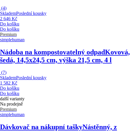
(
4
)
Skladem
Poslední kousky
2 646 Kč
Do košíku
Do košíku
Premium
simplehuman
Nádoba na kompostovatelný odpad
Kovová,
šedá, 14,5x24,5 cm, výška 21,5 cm, 4 l
(
7
)
Skladem
Poslední kousky
1 582 Kč
Do košíku
Do košíku
další varianty
Na prodejně
Premium
simplehuman
Dávkovač na nákupní tašky
Nástěnný, z