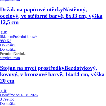
Držák na papírové utěrky
Nástěnný,
ocelový, ve stříbrné barvě, 8x33 cm, výška
12,5 cm
(
18
)
Skladem
Poslední kousek
989 Kč
Do košíku
Do košíku
Premium
Novinka
simplehuman
Stojan na mycí prostředky
Bezdotykový,
kovový, v bronzové barvě, 14x14 cm, výška
20 cm
(
10
)
Doručíme od 18. 8. 2026
3 799 Kč
Do košíku