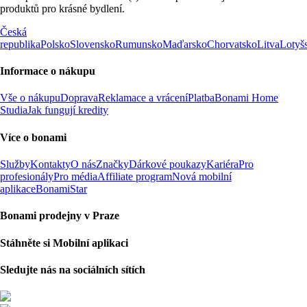
produktů pro krásné bydlení.
Česká
republika
Polsko
Slovensko
Rumunsko
Maďarsko
Chorvatsko
Litva
Lotyš
Informace o nákupu
Vše o nákupu
Doprava
Reklamace a vrácení
Platba
Bonami Home
Studia
Jak fungují kredity
Více o bonami
Služby
Kontakty
O nás
Značky
Dárkové poukazy
Kariéra
Pro
profesionály
Pro média
Affiliate program
Nová mobilní
aplikace
BonamiStar
Bonami prodejny v Praze
Stáhněte si Mobilní aplikaci
Sledujte nás na sociálních sítích