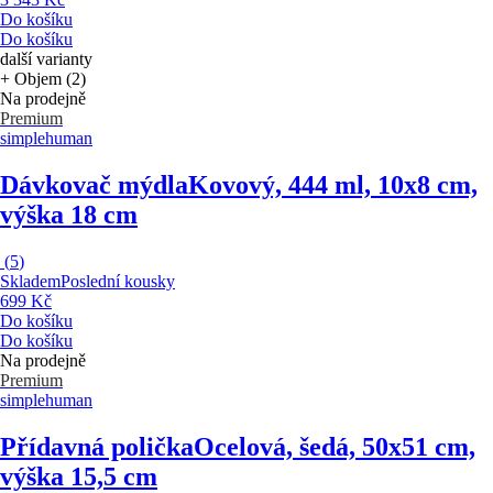
Do košíku
Do košíku
další varianty
+ Objem (2)
Na prodejně
Premium
simplehuman
Dávkovač mýdla
Kovový, 444 ml, 10x8 cm,
výška 18 cm
(
5
)
Skladem
Poslední kousky
699 Kč
Do košíku
Do košíku
Na prodejně
Premium
simplehuman
Přídavná polička
Ocelová, šedá, 50x51 cm,
výška 15,5 cm