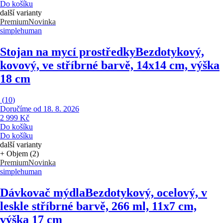
Do košíku
další varianty
Premium
Novinka
simplehuman
Stojan na mycí prostředky
Bezdotykový,
kovový, ve stříbrné barvě, 14x14 cm, výška
18 cm
(
10
)
Doručíme od 18. 8. 2026
2 999 Kč
Do košíku
Do košíku
další varianty
+ Objem (2)
Premium
Novinka
simplehuman
Dávkovač mýdla
Bezdotykový, ocelový, v
leskle stříbrné barvě, 266 ml, 11x7 cm,
výška 17 cm