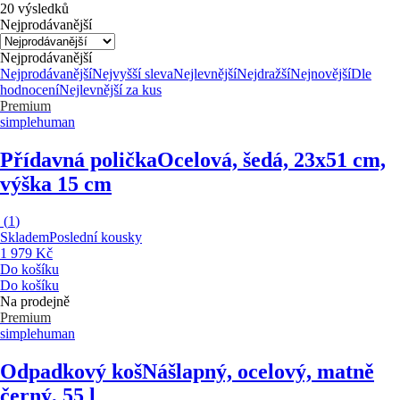
20 výsledků
Nejprodávanější
Nejprodávanější
Nejprodávanější
Nejvyšší sleva
Nejlevnější
Nejdražší
Nejnovější
Dle
hodnocení
Nejlevnější za kus
Premium
simplehuman
Přídavná polička
Ocelová, šedá, 23x51 cm,
výška 15 cm
(
1
)
Skladem
Poslední kousky
1 979 Kč
Do košíku
Do košíku
Na prodejně
Premium
simplehuman
Odpadkový koš
Nášlapný, ocelový, matně
černý, 55 l