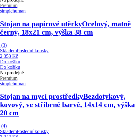
Premium
simplehuman
Stojan na papírové utěrky
Ocelový, matně
černý, 18x21 cm, výška 38 cm
(
3
)
Skladem
Poslední kousky
2 353 Kč
Do košíku
Do košíku
Na prodejně
Premium
simplehuman
Stojan na mycí prostředky
Bezdotykový,
kovový, ve stříbrné barvě, 14x14 cm, výška
20 cm
(
4
)
Skladem
Poslední kousky
3 343 Kč