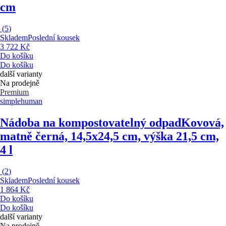
cm
(
5
)
Skladem
Poslední kousek
3 722 Kč
Do košíku
Do košíku
další varianty
Na prodejně
Premium
simplehuman
Nádoba na kompostovatelný odpad
Kovová,
matně černá, 14,5x24,5 cm, výška 21,5 cm,
4 l
(
2
)
Skladem
Poslední kousek
1 864 Kč
Do košíku
Do košíku
další varianty
Na prodejně