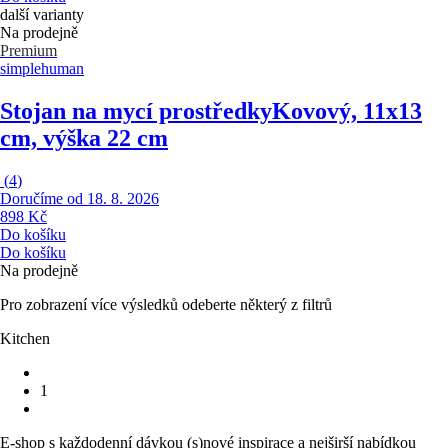
další varianty
Na prodejně
Premium
simplehuman
Stojan na mycí prostředky
Kovový, 11x13
cm, výška 22 cm
(
4
)
Doručíme od 18. 8. 2026
898 Kč
Do košíku
Do košíku
Na prodejně
Pro zobrazení více výsledků odeberte některý z filtrů
Kitchen
1
E-shop s každodenní dávkou (s)nové inspirace a nejširší nabídkou