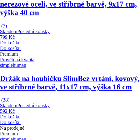
nerezové oceli, ve stříbrné barvě, 9x17 cm,
výška 40 cm
(
7
)
Skladem
Poslední kousky
799 Kč
Do košíku
Do košíku
Premium
Prověřená kvalita
simplehuman
Držák na houbičku Slim
Bez vrtání, kovový,
ve stříbrné barvě, 11x17 cm, výška 16 cm
(
38
)
Skladem
Poslední kousky
592 Kč
Do košíku
Do košíku
Na prodejně
Premium
simplehuman