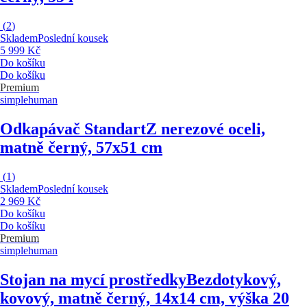
(
2
)
Skladem
Poslední kousek
5 999 Kč
Do košíku
Do košíku
Premium
simplehuman
Odkapávač Standart
Z nerezové oceli,
matně černý, 57x51 cm
(
1
)
Skladem
Poslední kousek
2 969 Kč
Do košíku
Do košíku
Premium
simplehuman
Stojan na mycí prostředky
Bezdotykový,
kovový, matně černý, 14x14 cm, výška 20