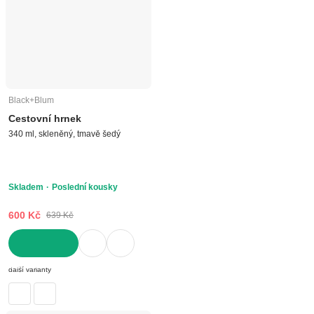
Black+Blum
Cestovní hrnek
340 ml, skleněný, tmavě šedý
Skladem
Poslední kousky
600 Kč
639 Kč
DO KOŠÍKU
další varianty