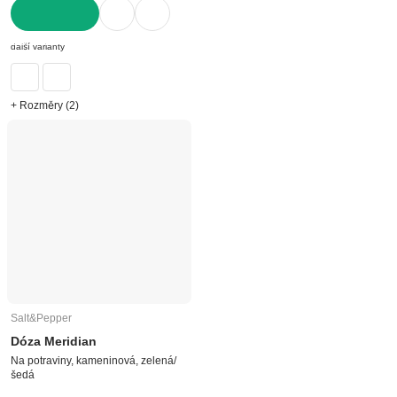
DO KOŠÍKU
další varianty
+ Rozměry (2)
Salt&Pepper
Dóza Meridian
Na potraviny, kameninová, zelená/
šedá