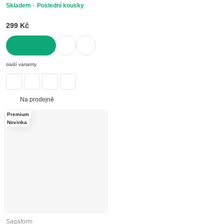
Skladem
Poslední kousky
299 Kč
DO KOŠÍKU
další varianty
Na prodejně
Premium
Novinka
Sagaform