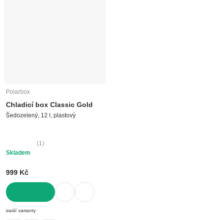
Polarbox
Chladicí box Classic Gold
Šedozelený, 12 l, plastový
(
1
)
Skladem
999 Kč
DO KOŠÍKU
další varianty