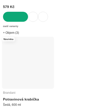
579 Kč
DO KOŠÍKU
další varianty
+ Objem (3)
Novinka
Brandani
Potravinová krabička
Šedá, 600 ml