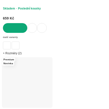
Skladem
Poslední kousky
659 Kč
DO KOŠÍKU
další varianty
+ Rozměry (2)
Premium
Novinka