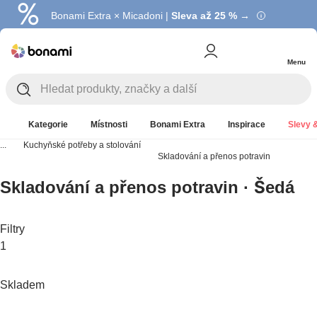
Bonami Extra × Micadoni |
Summer Sale |
Ušetřete až 40 % →
Sleva až 25 % →
Menu
Kategorie
Místnosti
Bonami Extra
Inspirace
Slevy &
...
Kuchyňské potřeby a stolování
Skladování a přenos potravin
Skladování a přenos potravin · Šedá
Filtry
1
Skladem