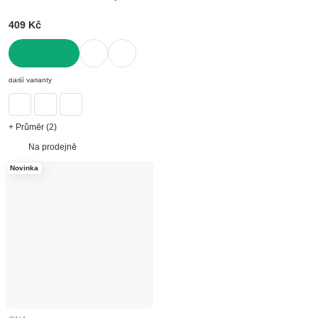
409 Kč
DO KOŠÍKU
další varianty
+ Průměr (2)
Na prodejně
Novinka