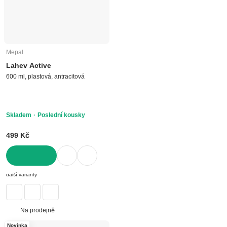
Mepal
Lahev Active
600 ml, plastová, antracitová
Skladem
Poslední kousky
499 Kč
DO KOŠÍKU
další varianty
Na prodejně
Novinka