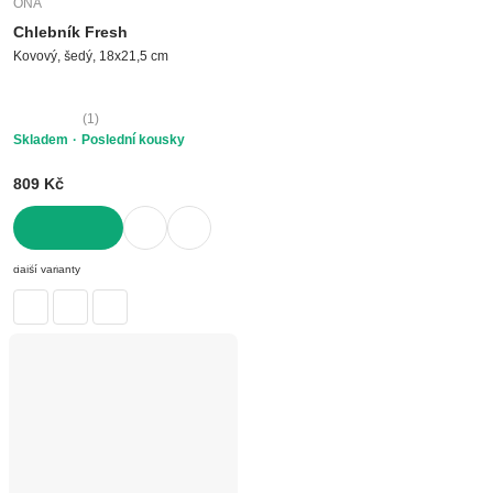
ONA
Chlebník Fresh
Kovový, šedý, 18x21,5 cm
(
1
)
Skladem
Poslední kousky
809 Kč
DO KOŠÍKU
další varianty