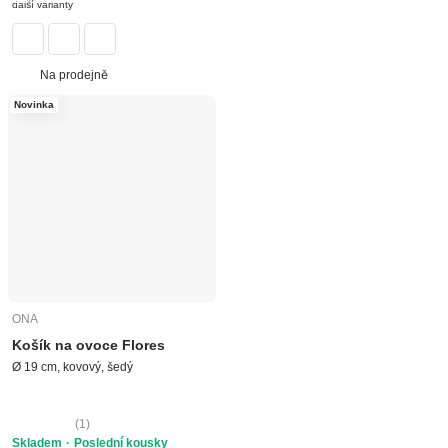
další varianty
Na prodejně
Novinka
ONA
Košík na ovoce Flores
Ø 19 cm, kovový, šedý
(
1
)
Skladem
Poslední kousky