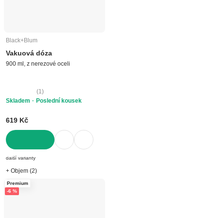
Black+Blum
Vakuová dóza
900 ml, z nerezové oceli
(
1
)
Skladem
Poslední kousek
619 Kč
DO KOŠÍKU
další varianty
+ Objem (2)
Premium
-6 %