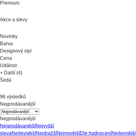
Premium
Akce a slevy
Novinky
Barva
Designový styl
Cena
Událost
+ Další (4)
Šedá
96 výsledků
Nejprodávanější
Nejprodávanější
Nejprodávanější
Nejvyšší
sleva
Nejlevnější
Nejdražší
Nejnovější
Dle hodnocení
Nejlevnější