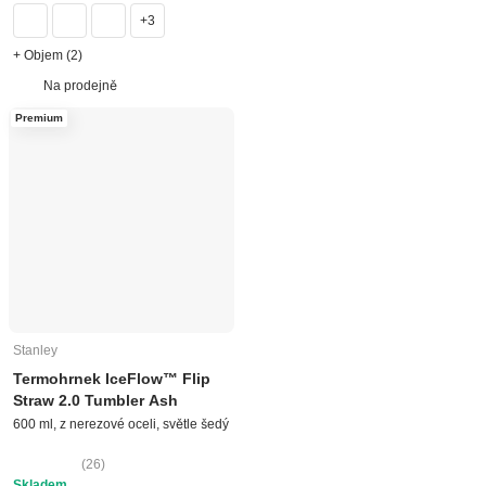
+3
+ Objem (2)
Na prodejně
Premium
Stanley
Termohrnek IceFlow™ Flip
Straw 2.0 Tumbler Ash
600 ml, z nerezové oceli, světle šedý
(
26
)
Skladem