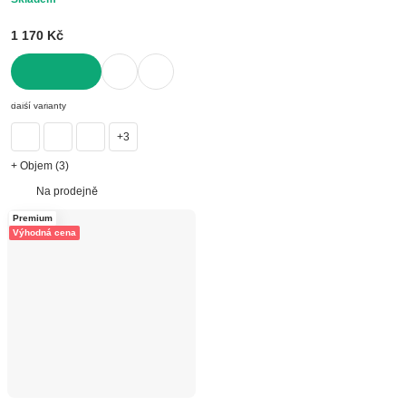
1 170 Kč
DO KOŠÍKU
další varianty
+3
+ Objem (3)
Na prodejně
Premium
Výhodná cena