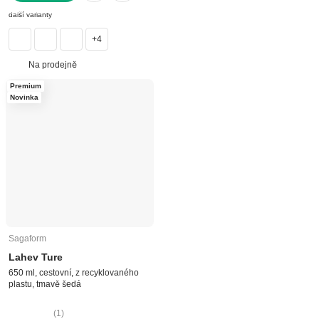
DO KOŠÍKU
další varianty
+4
Na prodejně
Premium
Novinka
Sagaform
Lahev Ture
650 ml, cestovní, z recyklovaného
plastu, tmavě šedá
(
1
)