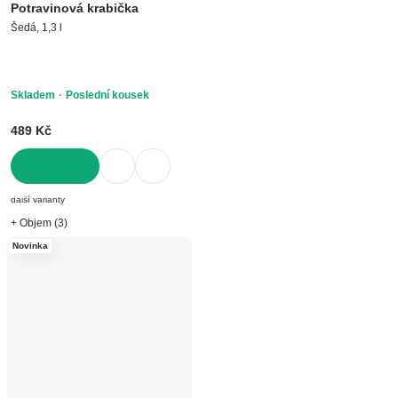
Potravinová krabička
Šedá, 1,3 l
Skladem
Poslední kousek
489 Kč
DO KOŠÍKU
další varianty
+ Objem (3)
Novinka