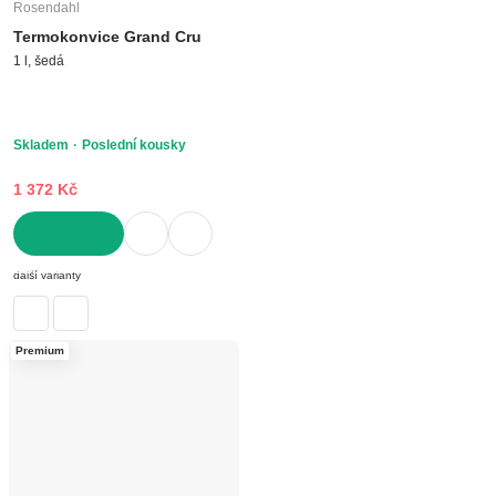
Rosendahl
Termokonvice Grand Cru
1 l, šedá
Skladem
Poslední kousky
1 372 Kč
DO KOŠÍKU
další varianty
Premium