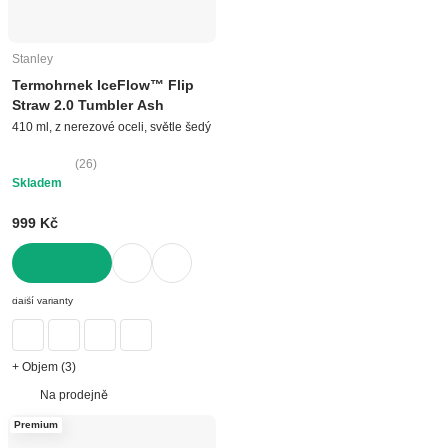
Stanley
Termohrnek IceFlow™ Flip
Straw 2.0 Tumbler Ash
410 ml, z nerezové oceli, světle šedý
(
26
)
Skladem
999 Kč
DO KOŠÍKU
další varianty
+ Objem (3)
Na prodejně
Premium