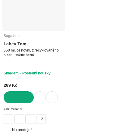
Sagaform
Lahev Tom
650 ml, cestovní, z recyklovaného
plastu, světle šedá
Skladem
Poslední kousky
269 Kč
DO KOŠÍKU
další varianty
+2
Na prodejně