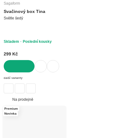
Sagaform
Svačinový box Tina
Světle šedý
Skladem
Poslední kousky
299 Kč
DO KOŠÍKU
další varianty
Na prodejně
Premium
Novinka