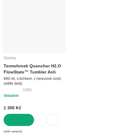
Stanley
Termohrnek Quencher H2.O
FlowState™ Tumbler Ash
890 ml, s brčkem, z nerezové oceli,
světle šedý
(
180
)
Skladem
1 300 Kč
DO KOŠÍKU
další varianty