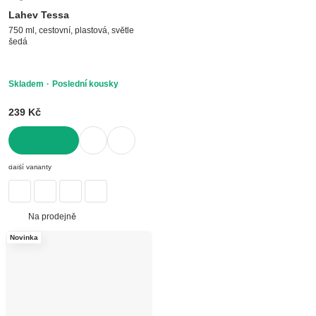
Lahev Tessa
750 ml, cestovní, plastová, světle
šedá
Skladem
Poslední kousky
239 Kč
DO KOŠÍKU
další varianty
Na prodejně
Novinka