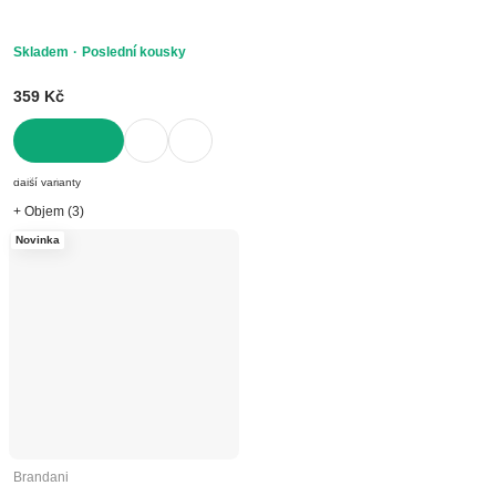
Skladem
Poslední kousky
359 Kč
DO KOŠÍKU
další varianty
+ Objem (3)
Novinka
Brandani