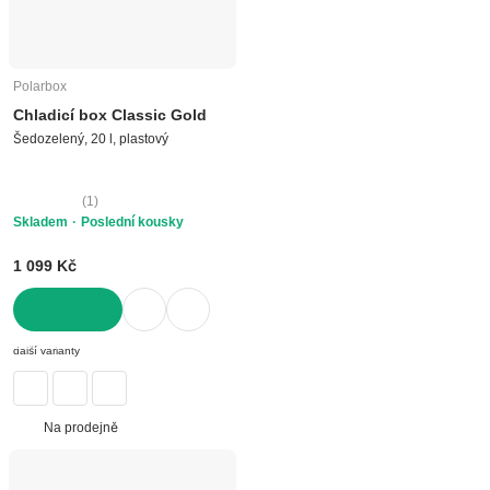
Polarbox
Chladicí box Classic Gold
Šedozelený, 20 l, plastový
(
1
)
Skladem
Poslední kousky
1 099 Kč
DO KOŠÍKU
další varianty
Na prodejně