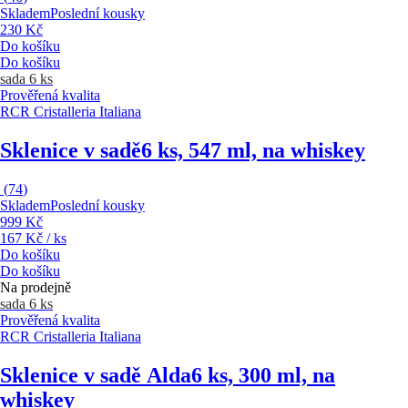
Skladem
Poslední kousky
230 Kč
Do košíku
Do košíku
sada 6 ks
Prověřená kvalita
RCR Cristalleria Italiana
Sklenice v sadě
6 ks, 547 ml, na whiskey
(
74
)
Skladem
Poslední kousky
999 Kč
167 Kč / ks
Do košíku
Do košíku
Na prodejně
sada 6 ks
Prověřená kvalita
RCR Cristalleria Italiana
Sklenice v sadě Alda
6 ks, 300 ml, na
whiskey