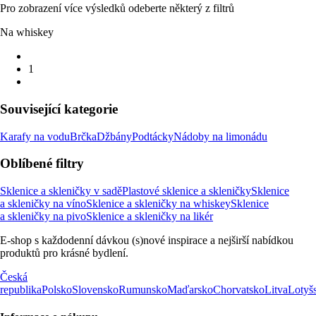
Pro zobrazení více výsledků odeberte některý z filtrů
Na whiskey
1
Související kategorie
Karafy na vodu
Brčka
Džbány
Podtácky
Nádoby na limonádu
Oblíbené filtry
Sklenice a skleničky v sadě
Plastové sklenice a skleničky
Sklenice
a skleničky na víno
Sklenice a skleničky na whiskey
Sklenice
a skleničky na pivo
Sklenice a skleničky na likér
E-shop s každodenní dávkou (s)nové inspirace a nejširší nabídkou
produktů pro krásné bydlení.
Česká
republika
Polsko
Slovensko
Rumunsko
Maďarsko
Chorvatsko
Litva
Lotyš