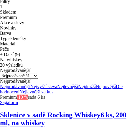
Filtry
1
Skladem
Premium
Akce a slevy
Novinky
Barva
Typ skleničky
Materiál
Péče
+ Další (9)
Na whiskey
20 výsledků
Nejprodávanější
Nejprodávanější
Nejprodávanější
Nejvyšší sleva
Nejlevnější
Nejdražší
Nejnovější
Dle
hodnocení
Nejlevnější za kus
Premium
-10 %
sada 6 ks
Sagaform
Sklenice v sadě Rocking Whiskey
6 ks, 200
ml, na whiskey