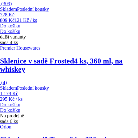
(
309
)
Skladem
Poslední kousky
728 Kč
809 Kč
121 Kč / ks
Do košíku
Do košíku
další varianty
sada 4 ks
Premier Housewares
Sklenice v sadě Frosted
4 ks, 360 ml, na
whiskey
(
4
)
Skladem
Poslední kousky
1 179 Kč
295 Kč / ks
Do košíku
Do košíku
Na prodejně
sada 6 ks
Orion