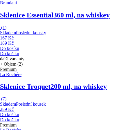
Brandani
Sklenice Essential
360 ml, na whiskey
(
1
)
Skladem
Poslední kousky
167 Kč
189 Kč
Do košíku
Do košíku
další varianty
+ Objem (2)
Premium
La Rochére
Sklenice Troquet
200 ml, na whiskey
(
7
)
Skladem
Poslední kousek
289 Kč
Do košíku
Do košíku
Premium