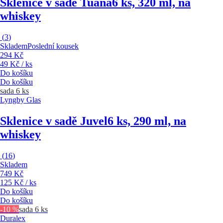
Sklenice v sadě Tuana
6 ks, 320 ml, na
whiskey
(
3
)
Skladem
Poslední kousek
294 Kč
49 Kč / ks
Do košíku
Do košíku
sada 6 ks
Lyngby Glas
Sklenice v sadě Juvel
6 ks, 290 ml, na
whiskey
(
16
)
Skladem
749 Kč
125 Kč / ks
Do košíku
Do košíku
-10 %
sada 6 ks
Duralex