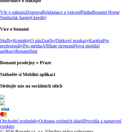
Informace o nákupu
Vše o nákupu
Doprava
Reklamace a vrácení
Platba
Bonami Home
Studia
Jak fungují kredity
Více o bonami
Služby
Kontakty
O nás
Značky
Dárkové poukazy
Kariéra
Pro
profesionály
Pro média
Affiliate program
Nová mobilní
aplikace
BonamiStar
Bonami prodejny v Praze
Stáhněte si Mobilní aplikaci
Sledujte nás na sociálních sítích
Obchodní podmínky
Ochrana osobních údajů
Pravidla a nastavení
cookies
© 2026 Bonami.cz, a.s. Všechna práva vyhrazena.