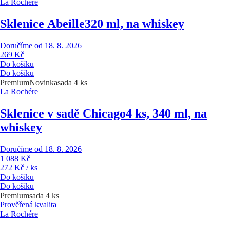
La Rochére
Sklenice Abeille
320 ml, na whiskey
Doručíme od 18. 8. 2026
269 Kč
Do košíku
Do košíku
Premium
Novinka
sada 4 ks
La Rochére
Sklenice v sadě Chicago
4 ks, 340 ml, na
whiskey
Doručíme od 18. 8. 2026
1 088 Kč
272 Kč / ks
Do košíku
Do košíku
Premium
sada 4 ks
Prověřená kvalita
La Rochére