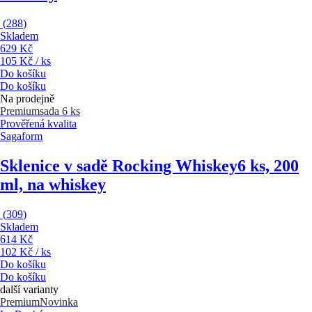
(
288
)
Skladem
629 Kč
105 Kč / ks
Do košíku
Do košíku
Na prodejně
Premium
sada 6 ks
Prověřená kvalita
Sagaform
Sklenice v sadě Rocking Whiskey
6 ks, 200
ml, na whiskey
(
309
)
Skladem
614 Kč
102 Kč / ks
Do košíku
Do košíku
další varianty
Premium
Novinka