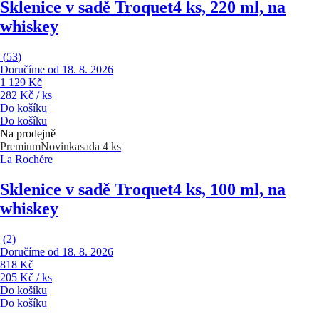
Sklenice v sadě Troquet
4 ks, 220 ml, na
whiskey
(
53
)
Doručíme od 18. 8. 2026
1 129 Kč
282 Kč / ks
Do košíku
Do košíku
Na prodejně
Premium
Novinka
sada 4 ks
La Rochére
Sklenice v sadě Troquet
4 ks, 100 ml, na
whiskey
(
2
)
Doručíme od 18. 8. 2026
818 Kč
205 Kč / ks
Do košíku
Do košíku