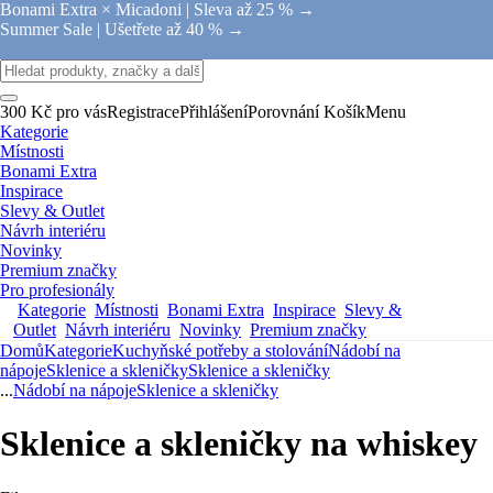
Bonami Extra × Micadoni |
Sleva až 25 % →
Summer Sale |
Ušetřete až 40 % →
300 Kč pro vás
Registrace
Přihlášení
Porovnání
Košík
Menu
Kategorie
Místnosti
Bonami Extra
Inspirace
Slevy & Outlet
Návrh interiéru
Novinky
Premium značky
Pro profesionály
Kategorie
Místnosti
Bonami Extra
Inspirace
Slevy &
Outlet
Návrh interiéru
Novinky
Premium značky
Domů
Kategorie
Kuchyňské potřeby a stolování
Nádobí na
nápoje
Sklenice a skleničky
Sklenice a skleničky
...
Nádobí na nápoje
Sklenice a skleničky
Sklenice a skleničky na whiskey