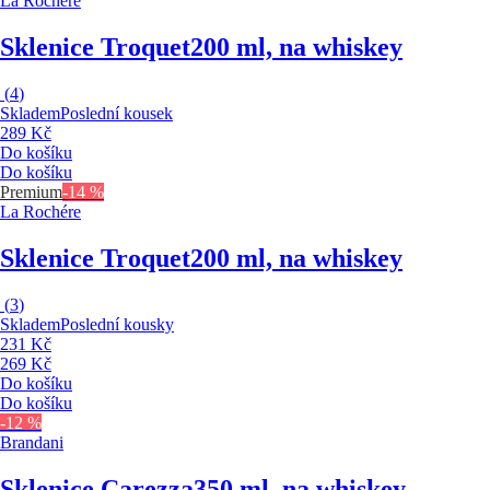
La Rochére
Sklenice Troquet
200 ml, na whiskey
(
4
)
Skladem
Poslední kousek
289 Kč
Do košíku
Do košíku
Premium
-14 %
La Rochére
Sklenice Troquet
200 ml, na whiskey
(
3
)
Skladem
Poslední kousky
231 Kč
269 Kč
Do košíku
Do košíku
-12 %
Brandani
Sklenice Carezza
350 ml, na whiskey