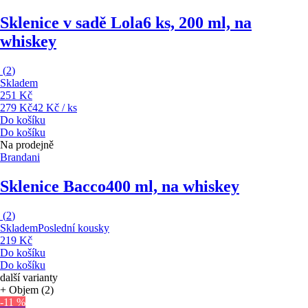
Sklenice v sadě Lola
6 ks, 200 ml, na
whiskey
(
2
)
Skladem
251 Kč
279 Kč
42 Kč / ks
Do košíku
Do košíku
Na prodejně
Brandani
Sklenice Bacco
400 ml, na whiskey
(
2
)
Skladem
Poslední kousky
219 Kč
Do košíku
Do košíku
další varianty
+ Objem (2)
-11 %