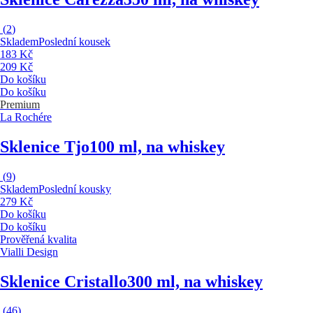
(
2
)
Skladem
Poslední kousek
183 Kč
209 Kč
Do košíku
Do košíku
Premium
La Rochére
Sklenice Tjo
100 ml, na whiskey
(
9
)
Skladem
Poslední kousky
279 Kč
Do košíku
Do košíku
Prověřená kvalita
Vialli Design
Sklenice Cristallo
300 ml, na whiskey
(
46
)