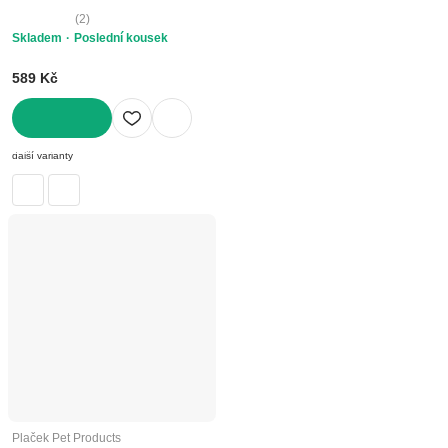
(
2
)
Skladem
Poslední kousek
589 Kč
DO KOŠÍKU
další varianty
Plaček Pet Products