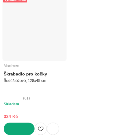
Maximex
Škrabadlo pro kočky
Šedé/béžové, 128x45 cm
(
61
)
Skladem
324 Kč