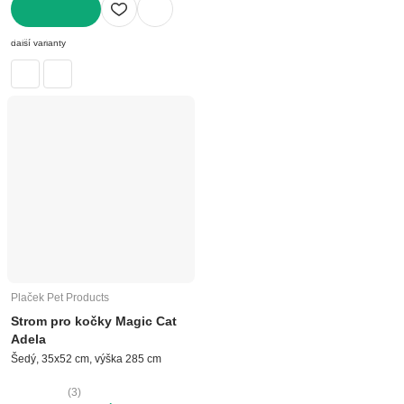
DO KOŠÍKU
další varianty
Plaček Pet Products
Strom pro kočky Magic Cat
Adela
Šedý, 35x52 cm, výška 285 cm
(
3
)