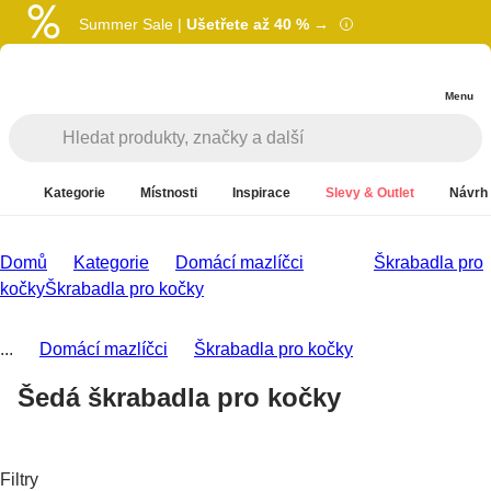
Summer Sale |
Ušetřete až 40 % →
Menu
Kategorie
Místnosti
Inspirace
Slevy & Outlet
Návrh 
Domů
Kategorie
Domácí mazlíčci
Škrabadla pro
kočky
Škrabadla pro kočky
...
Domácí mazlíčci
Škrabadla pro kočky
Šedá škrabadla pro kočky
Filtry