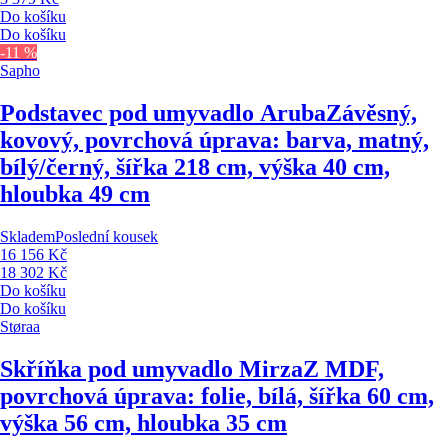
Do košíku
Do košíku
-11 %
Sapho
Podstavec pod umyvadlo Aruba
Závěsný,
kovový, povrchová úprava: barva, matný,
bílý/černý, šířka 218 cm, výška 40 cm,
hloubka 49 cm
Skladem
Poslední kousek
16 156 Kč
18 302 Kč
Do košíku
Do košíku
Støraa
Skříňka pod umyvadlo Mirza
Z MDF,
povrchová úprava: folie, bílá, šířka 60 cm,
výška 56 cm, hloubka 35 cm