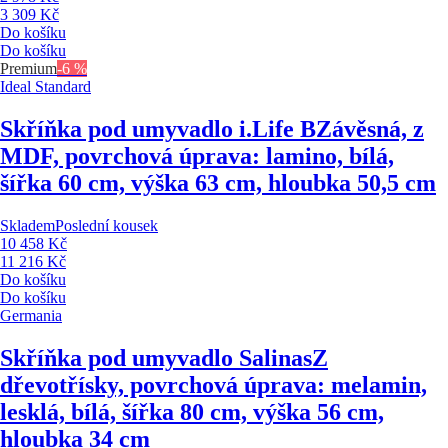
3 309 Kč
Do košíku
Do košíku
Premium
-6 %
Ideal Standard
Skříňka pod umyvadlo i.Life B
Závěsná, z
MDF, povrchová úprava: lamino, bílá,
šířka 60 cm, výška 63 cm, hloubka 50,5 cm
Skladem
Poslední kousek
10 458 Kč
11 216 Kč
Do košíku
Do košíku
Germania
Skříňka pod umyvadlo Salinas
Z
dřevotřísky, povrchová úprava: melamin,
lesklá, bílá, šířka 80 cm, výška 56 cm,
hloubka 34 cm