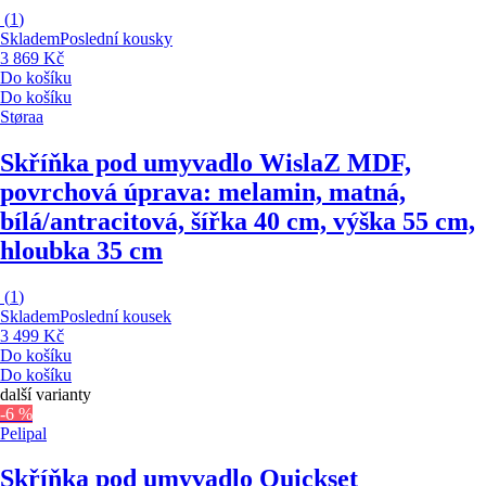
(
1
)
Skladem
Poslední kousky
3 869 Kč
Do košíku
Do košíku
Støraa
Skříňka pod umyvadlo Wisla
Z MDF,
povrchová úprava: melamin, matná,
bílá/antracitová, šířka 40 cm, výška 55 cm,
hloubka 35 cm
(
1
)
Skladem
Poslední kousek
3 499 Kč
Do košíku
Do košíku
další varianty
-6 %
Pelipal
Skříňka pod umyvadlo Quickset