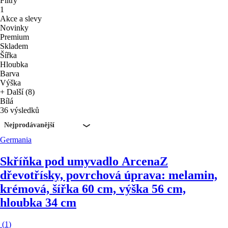
Filtry
1
Akce a slevy
Novinky
Premium
Skladem
Šířka
Hloubka
Barva
Výška
+ Další (8)
Bílá
36 výsledků
Nejprodávanější
Germania
Skříňka pod umyvadlo Arcena
Z
dřevotřísky, povrchová úprava: melamin,
krémová, šířka 60 cm, výška 56 cm,
hloubka 34 cm
(
1
)