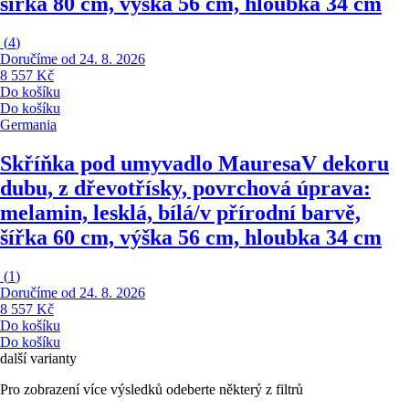
šířka 80 cm, výška 56 cm, hloubka 34 cm
(
4
)
Doručíme od 24. 8. 2026
8 557 Kč
Do košíku
Do košíku
Germania
Skříňka pod umyvadlo Mauresa
V dekoru
dubu, z dřevotřísky, povrchová úprava:
melamin, lesklá, bílá/v přírodní barvě,
šířka 60 cm, výška 56 cm, hloubka 34 cm
(
1
)
Doručíme od 24. 8. 2026
8 557 Kč
Do košíku
Do košíku
další varianty
Pro zobrazení více výsledků odeberte některý z filtrů