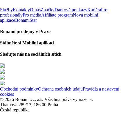
Služby
Kontakty
O nás
Značky
Dárkové poukazy
Kariéra
Pro
profesionály
Pro média
Affiliate program
Nová mobilní
aplikace
BonamiStar
Bonami prodejny v Praze
Stáhněte si Mobilní aplikaci
Sledujte nás na sociálních sítích
Obchodní podmínky
Ochrana osobních údajů
Pravidla a nastavení
cookies
© 2026 Bonami.cz, a.s. Všechna práva vyhrazena.
Thámova 289/13, 186 00 Praha
Česká republika