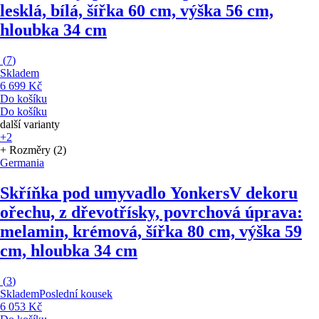
lesklá, bílá, šířka 60 cm, výška 56 cm,
hloubka 34 cm
(
7
)
Skladem
6 699 Kč
Do košíku
Do košíku
další varianty
+2
+ Rozměry (2)
Germania
Skříňka pod umyvadlo Yonkers
V dekoru
ořechu, z dřevotřísky, povrchová úprava:
melamin, krémová, šířka 80 cm, výška 59
cm, hloubka 34 cm
(
3
)
Skladem
Poslední kousek
6 053 Kč