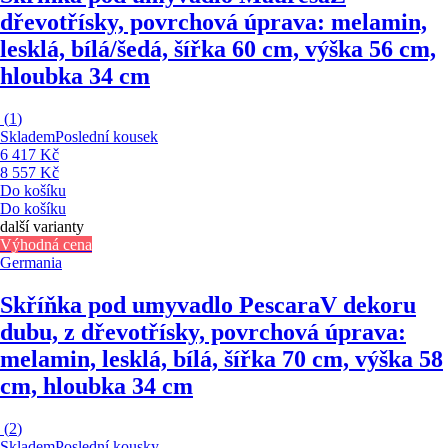
dřevotřísky, povrchová úprava: melamin,
lesklá, bílá/šedá, šířka 60 cm, výška 56 cm,
hloubka 34 cm
(
1
)
Skladem
Poslední kousek
6 417 Kč
8 557 Kč
Do košíku
Do košíku
další varianty
Výhodná cena
Germania
Skříňka pod umyvadlo Pescara
V dekoru
dubu, z dřevotřísky, povrchová úprava:
melamin, lesklá, bílá, šířka 70 cm, výška 58
cm, hloubka 34 cm
(
2
)
Skladem
Poslední kousky