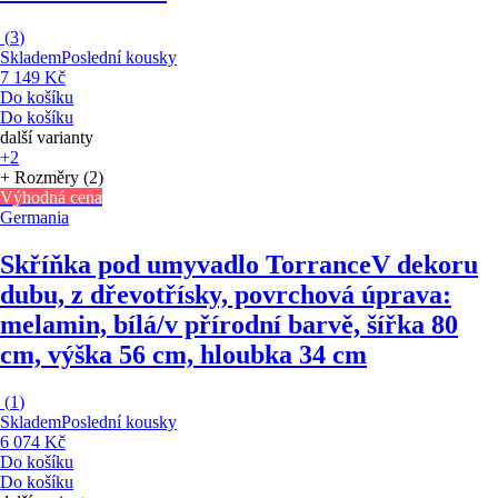
(
3
)
Skladem
Poslední kousky
7 149 Kč
Do košíku
Do košíku
další varianty
+2
+ Rozměry (2)
Výhodná cena
Germania
Skříňka pod umyvadlo Torrance
V dekoru
dubu, z dřevotřísky, povrchová úprava:
melamin, bílá/v přírodní barvě, šířka 80
cm, výška 56 cm, hloubka 34 cm
(
1
)
Skladem
Poslední kousky
6 074 Kč
Do košíku
Do košíku