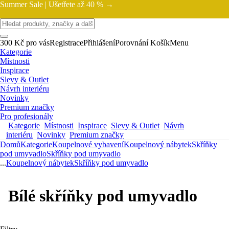
Summer Sale |
Ušetřete až 40 % →
300 Kč pro vás
Registrace
Přihlášení
Porovnání
Košík
Menu
Kategorie
Místnosti
Inspirace
Slevy & Outlet
Návrh interiéru
Novinky
Premium značky
Pro profesionály
Kategorie
Místnosti
Inspirace
Slevy & Outlet
Návrh
interiéru
Novinky
Premium značky
Domů
Kategorie
Koupelnové vybavení
Koupelnový nábytek
Skříňky
pod umyvadlo
Skříňky pod umyvadlo
...
Koupelnový nábytek
Skříňky pod umyvadlo
Bílé skříňky pod umyvadlo