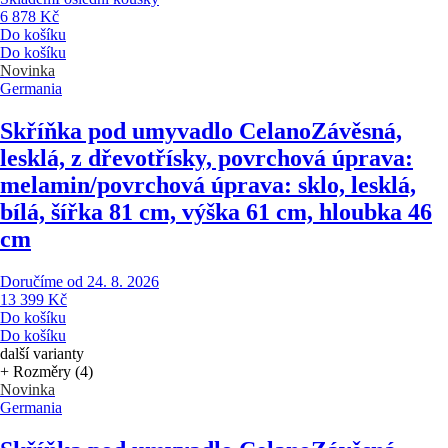
6 878 Kč
Do košíku
Do košíku
Novinka
Germania
Skříňka pod umyvadlo Celano
Závěsná,
lesklá, z dřevotřísky, povrchová úprava:
melamin/povrchová úprava: sklo, lesklá,
bílá, šířka 81 cm, výška 61 cm, hloubka 46
cm
Doručíme od 24. 8. 2026
13 399 Kč
Do košíku
Do košíku
další varianty
+ Rozměry (4)
Novinka
Germania