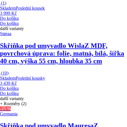
(
1
)
Skladem
Poslední kousek
3 999 Kč
Do košíku
Do košíku
další varianty
Støraa
Skříňka pod umyvadlo Wisla
Z MDF,
povrchová úprava: folie, matná, bílá, šířka
40 cm, výška 55 cm, hloubka 35 cm
(
10
)
Skladem
Poslední kousky
3 439 Kč
Do košíku
Do košíku
další varianty
+ Rozměry (2)
-25 %
Germania
Skříňka pod umyvadlo Mauresa
Z