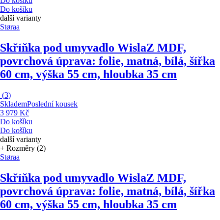
Do košíku
Do košíku
další varianty
Støraa
Skříňka pod umyvadlo Wisla
Z MDF,
povrchová úprava: folie, matná, bílá, šířka
60 cm, výška 55 cm, hloubka 35 cm
(
3
)
Skladem
Poslední kousek
3 979 Kč
Do košíku
Do košíku
další varianty
+ Rozměry (2)
Støraa
Skříňka pod umyvadlo Wisla
Z MDF,
povrchová úprava: folie, matná, bílá, šířka
60 cm, výška 55 cm, hloubka 35 cm