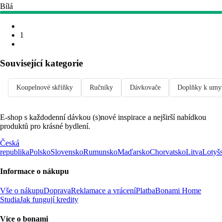
Bílá
1
Související kategorie
Koupelnové skříňky
Ručníky
Dávkovače
Doplňky k umy
E-shop s každodenní dávkou (s)nové inspirace a nejširší nabídkou
produktů pro krásné bydlení.
Česká
republika
Polsko
Slovensko
Rumunsko
Maďarsko
Chorvatsko
Litva
Lotyš
Informace o nákupu
Vše o nákupu
Doprava
Reklamace a vrácení
Platba
Bonami Home
Studia
Jak fungují kredity
Více o bonami