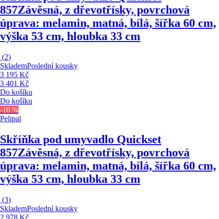
857
Závěsná, z dřevotřísky, povrchová
úprava: melamin, matná, bílá, šířka 60 cm,
výška 53 cm, hloubka 33 cm
(
2
)
Skladem
Poslední kousky
3 195 Kč
3 401 Kč
Do košíku
Do košíku
-10 %
Pelipal
Skříňka pod umyvadlo Quickset
857
Závěsná, z dřevotřísky, povrchová
úprava: melamin, matná, bílá, šířka 60 cm,
výška 53 cm, hloubka 33 cm
(
3
)
Skladem
Poslední kousky
2 978 Kč