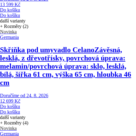
13 599 Kč
Do košíku
Do košíku
další varianty
+ Rozměry (2)
Novinka
Germania
Skříňka pod umyvadlo Celano
Závěsná,
lesklá, z dřevotřísky, povrchová úprava:
melamin/povrchová úprava: sklo, lesklá,
bílá, šířka 61 cm, výška 65 cm, hloubka 46
cm
Doručíme od 24. 8. 2026
12 699 Kč
Do košíku
Do košíku
další varianty
+ Rozměry (4)
Novinka
Germania