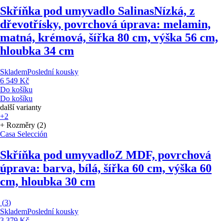
Skříňka pod umyvadlo Salinas
Nízká, z
dřevotřísky, povrchová úprava: melamin,
matná, krémová, šířka 80 cm, výška 56 cm,
hloubka 34 cm
Skladem
Poslední kousky
6 549 Kč
Do košíku
Do košíku
další varianty
+2
+ Rozměry (2)
Casa Selección
Skříňka pod umyvadlo
Z MDF, povrchová
úprava: barva, bílá, šířka 60 cm, výška 60
cm, hloubka 30 cm
(
3
)
Skladem
Poslední kousky
3 379 Kč