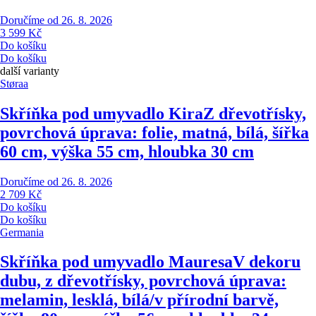
Doručíme od 26. 8. 2026
3 599 Kč
Do košíku
Do košíku
další varianty
Støraa
Skříňka pod umyvadlo Kira
Z dřevotřísky,
povrchová úprava: folie, matná, bílá, šířka
60 cm, výška 55 cm, hloubka 30 cm
Doručíme od 26. 8. 2026
2 709 Kč
Do košíku
Do košíku
Germania
Skříňka pod umyvadlo Mauresa
V dekoru
dubu, z dřevotřísky, povrchová úprava:
melamin, lesklá, bílá/v přírodní barvě,