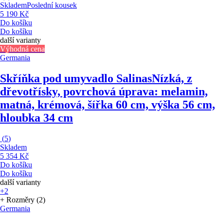
Skladem
Poslední kousek
5 190 Kč
Do košíku
Do košíku
další varianty
Výhodná cena
Germania
Skříňka pod umyvadlo Salinas
Nízká, z
dřevotřísky, povrchová úprava: melamin,
matná, krémová, šířka 60 cm, výška 56 cm,
hloubka 34 cm
(
5
)
Skladem
5 354 Kč
Do košíku
Do košíku
další varianty
+2
+ Rozměry (2)
Germania