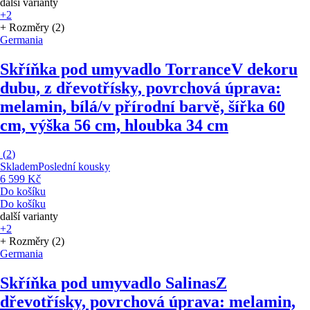
další varianty
+2
+ Rozměry (2)
Germania
Skříňka pod umyvadlo Torrance
V dekoru
dubu, z dřevotřísky, povrchová úprava:
melamin, bílá/v přírodní barvě, šířka 60
cm, výška 56 cm, hloubka 34 cm
(
2
)
Skladem
Poslední kousky
6 599 Kč
Do košíku
Do košíku
další varianty
+2
+ Rozměry (2)
Germania
Skříňka pod umyvadlo Salinas
Z
dřevotřísky, povrchová úprava: melamin,