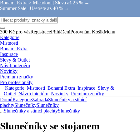
Bonami Extra × Micadoni |
Sleva až 25 % →
Summer Sale |
Ušetřete až 40 % →
300 Kč pro vás
Registrace
Přihlášení
Porovnání
Košík
Menu
Kategorie
Místnosti
Bonami Extra
Inspirace
Slevy & Outlet
Návrh interiéru
Novinky
Premium značky
Pro profesionály
Kategorie
Místnosti
Bonami Extra
Inspirace
Slevy &
Outlet
Návrh interiéru
Novinky
Premium značky
Domů
Kategorie
Zahrada
Slunečníky a stínící
plachty
Slunečníky
Slunečníky
...
Slunečníky a stínící plachty
Slunečníky
Slunečníky se stojanem