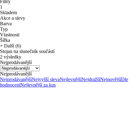
Filtry
1
Skladem
Akce a slevy
Barva
Typ
Vlastnosti
Šířka
+ Další (6)
Stojan na slunečník součástí
2 výsledky
Nejprodávanější
Nejprodávanější
Nejprodávanější
Nejvyšší sleva
Nejlevnější
Nejdražší
Nejnovější
Dle
hodnocení
Nejlevnější za kus