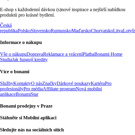
E-shop s každodenní dávkou (s)nové inspirace a nejširší nabídkou
produktů pro krásné bydlení.
Česká
republika
Polsko
Slovensko
Rumunsko
Maďarsko
Chorvatsko
Litva
Lotyš
Informace o nákupu
Vše o nákupu
Doprava
Reklamace a vrácení
Platba
Bonami Home
Studia
Jak fungují kredity
Více o bonami
Služby
Kontakty
O nás
Značky
Dárkové poukazy
Kariéra
Pro
profesionály
Pro média
Affiliate program
Nová mobilní
aplikace
BonamiStar
Bonami prodejny v Praze
Stáhněte si Mobilní aplikaci
Sledujte nás na sociálních sítích