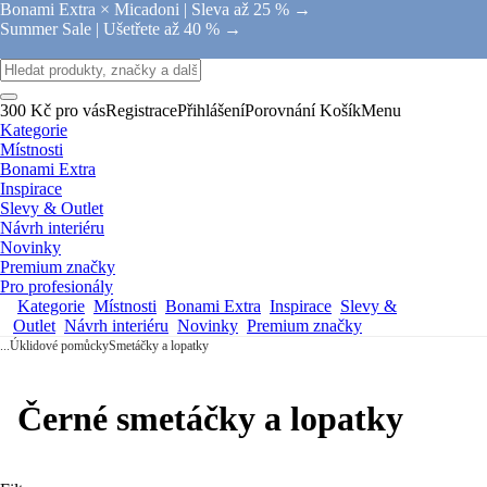
Bonami Extra × Micadoni |
Sleva až 25 % →
Summer Sale |
Ušetřete až 40 % →
300 Kč pro vás
Registrace
Přihlášení
Porovnání
Košík
Menu
Kategorie
Místnosti
Bonami Extra
Inspirace
Slevy & Outlet
Návrh interiéru
Novinky
Premium značky
Pro profesionály
Kategorie
Místnosti
Bonami Extra
Inspirace
Slevy &
Outlet
Návrh interiéru
Novinky
Premium značky
...
Úklidové pomůcky
Smetáčky a lopatky
Černé smetáčky a lopatky