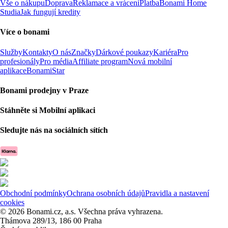
Vše o nákupu
Doprava
Reklamace a vrácení
Platba
Bonami Home
Studia
Jak fungují kredity
Více o bonami
Služby
Kontakty
O nás
Značky
Dárkové poukazy
Kariéra
Pro
profesionály
Pro média
Affiliate program
Nová mobilní
aplikace
BonamiStar
Bonami prodejny v Praze
Stáhněte si Mobilní aplikaci
Sledujte nás na sociálních sítích
Obchodní podmínky
Ochrana osobních údajů
Pravidla a nastavení
cookies
© 2026 Bonami.cz, a.s. Všechna práva vyhrazena.
Thámova 289/13, 186 00 Praha