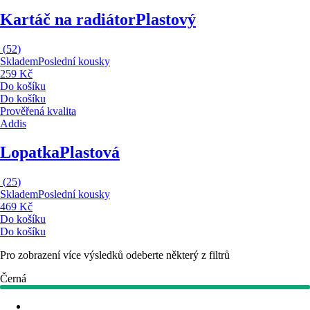
Kartáč na radiátor
Plastový
(
52
)
Skladem
Poslední kousky
259 Kč
Do košíku
Do košíku
Prověřená kvalita
Addis
Lopatka
Plastová
(
25
)
Skladem
Poslední kousky
469 Kč
Do košíku
Do košíku
Pro zobrazení více výsledků odeberte některý z filtrů
Černá