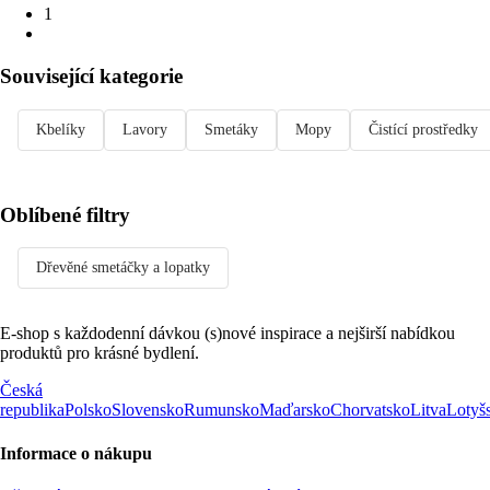
1
Související kategorie
Kbelíky
Lavory
Smetáky
Mopy
Čistící prostředky
Oblíbené filtry
Dřevěné smetáčky a lopatky
E-shop s každodenní dávkou (s)nové inspirace a nejširší nabídkou
produktů pro krásné bydlení.
Česká
republika
Polsko
Slovensko
Rumunsko
Maďarsko
Chorvatsko
Litva
Lotyš
Informace o nákupu