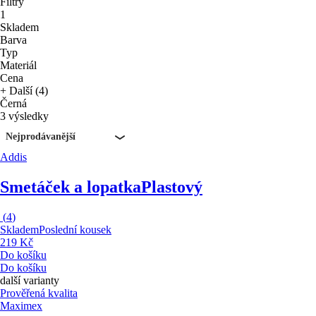
Filtry
1
Skladem
Barva
Typ
Materiál
Cena
+ Další (4)
Černá
3 výsledky
Nejprodávanější
Addis
Smetáček a lopatka
Plastový
(
4
)
Skladem
Poslední kousek
219 Kč
Do košíku
Do košíku
další varianty
Prověřená kvalita
Maximex