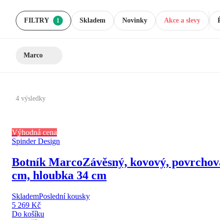
FILTRY
Skladem
Novinky
Akce a slevy
1
Marco
4 výsledky
Výhodná cena
Spinder Design
Botník Marco
Závěsný, kovový, povrchová
cm, hloubka 34 cm
Skladem
Poslední kousky
5 269 Kč
Do košíku