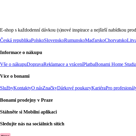
E-shop s každodenní dávkou (s)nové inspirace a nejširší nabídkou prod
Česká republika
Polsko
Slovensko
Rumunsko
Maďarsko
Chorvatsko
Litv
Informace o nákupu
Vše o nákupu
Doprava
Reklamace a vrácení
Platba
Bonami Home Studi
Více o bonami
Služby
Kontakty
O nás
Značky
Dárkové poukazy
Kariéra
Pro profesionál
Bonami prodejny v Praze
Stáhněte si Mobilní aplikaci
Sledujte nás na sociálních sítích