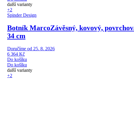
další varianty
+2
Spinder Design
Botník Marco
Závěsný, kovový, povrchová
34 cm
Doručíme od 25. 8. 2026
6 364 Kč
Do košíku
Do košíku
další varianty
+2