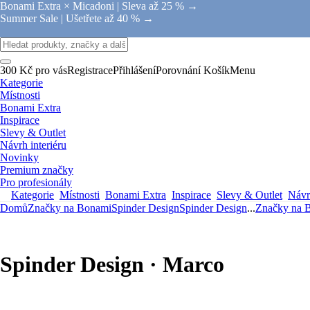
Bonami Extra × Micadoni |
Sleva až 25 % →
Summer Sale |
Ušetřete až 40 % →
300 Kč pro vás
Registrace
Přihlášení
Porovnání
Košík
Menu
Kategorie
Místnosti
Bonami Extra
Inspirace
Slevy & Outlet
Návrh interiéru
Novinky
Premium značky
Pro profesionály
Kategorie
Místnosti
Bonami Extra
Inspirace
Slevy & Outlet
Návrh
Domů
Značky na Bonami
Spinder Design
Spinder Design
...
Značky na 
Spinder Design · Marco