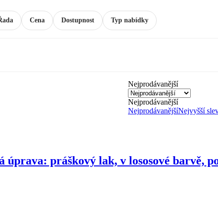
Řada
Cena
Dostupnost
Typ nabídky
Nejprodávanější
Nejprodávanější
Nejprodávanější
Nejvyšší sle
 úprava: práškový lak, v lososové barvě, poč