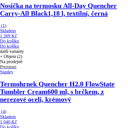
Nosička na termosku All-Day Quencher
Carry-All Black
1,18 l, textilní, černá
(
1
)
Skladem
1 269 Kč
Do košíku
Do košíku
další varianty
+ Objem (2)
Na prodejně
Premium
Stanley
Termohrnek Quencher H2.0 FlowState
Tumbler Cream
600 ml, s brčkem, z
nerezové oceli, krémový
(
4
)
Skladem
1 040 Kč
Do košíku