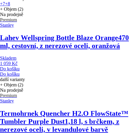
+7
+8
+ Objem (2)
Na prodejně
Premium
Stanley
Lahev Wellspring Bottle Blaze Orange
470
ml, cestovní, z nerezové oceli, oranžová
Skladem
1 059 Kč
Do košíku
Do košíku
další varianty
+ Objem (2)
Na prodejně
Premium
Stanley
Termohrnek Quencher H2.O FlowState™
Tumbler Purple Dust
1,18 l, s brčkem, z
nerezové oceli, v levandulové barvě