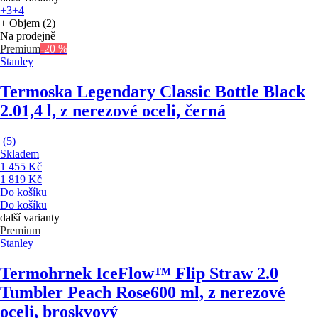
+3
+4
+ Objem (2)
Na prodejně
Premium
-20 %
Stanley
Termoska Legendary Classic Bottle Black
2.0
1,4 l, z nerezové oceli, černá
(
5
)
Skladem
1 455 Kč
1 819 Kč
Do košíku
Do košíku
další varianty
Premium
Stanley
Termohrnek IceFlow™ Flip Straw 2.0
Tumbler Peach Rose
600 ml, z nerezové
oceli, broskvový