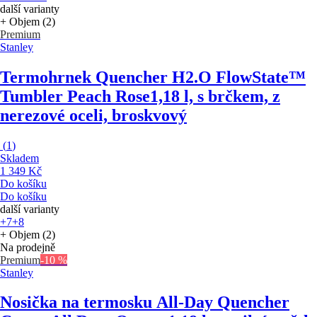
další varianty
+ Objem (2)
Premium
Stanley
Termohrnek Quencher H2.O FlowState™
Tumbler Peach Rose
1,18 l, s brčkem, z
nerezové oceli, broskvový
(
1
)
Skladem
1 349 Kč
Do košíku
Do košíku
další varianty
+7
+8
+ Objem (2)
Na prodejně
Premium
-10 %
Stanley
Nosička na termosku All-Day Quencher