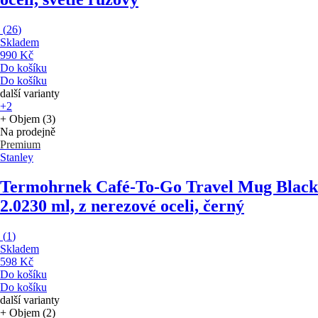
(
26
)
Skladem
990 Kč
Do košíku
Do košíku
další varianty
+2
+ Objem (3)
Na prodejně
Premium
Stanley
Termohrnek Café-To-Go Travel Mug Black
2.0
230 ml, z nerezové oceli, černý
(
1
)
Skladem
598 Kč
Do košíku
Do košíku
další varianty
+ Objem (2)