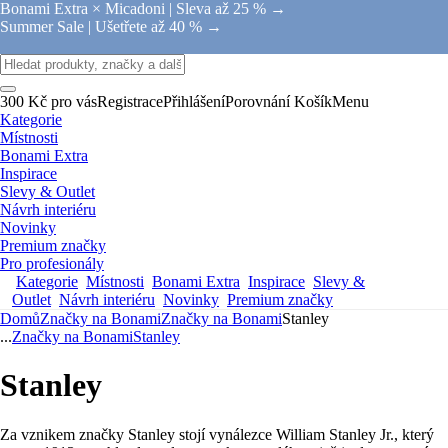
Bonami Extra × Micadoni |
Sleva až 25 % →
Summer Sale |
Ušetřete až 40 % →
300 Kč pro vás
Registrace
Přihlášení
Porovnání
Košík
Menu
Kategorie
Místnosti
Bonami Extra
Inspirace
Slevy & Outlet
Návrh interiéru
Novinky
Premium značky
Pro profesionály
Kategorie
Místnosti
Bonami Extra
Inspirace
Slevy &
Outlet
Návrh interiéru
Novinky
Premium značky
Domů
Značky na Bonami
Značky na Bonami
Stanley
...
Značky na Bonami
Stanley
Stanley
Za vznikem značky Stanley stojí vynálezce William Stanley Jr., který