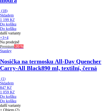
modrá
(
18
)
Skladem
1 199 Kč
Do košíku
Do košíku
další varianty
+3
+4
Na prodejně
Premium
-20 %
Stanley
Nosička na termosku All-Day Quencher
Carry-All Black
890 ml, textilní, černá
(
1
)
Skladem
847 Kč
1 059 Kč
Do košíku
Do košíku
další varianty
+ Objem (2)