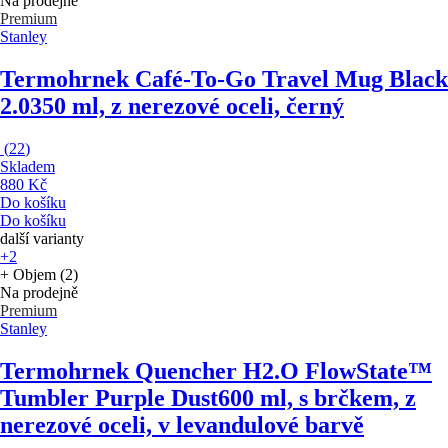
Na prodejně
Premium
Stanley
Termohrnek Café-To-Go Travel Mug Black
2.0
350 ml, z nerezové oceli, černý
(
22
)
Skladem
880 Kč
Do košíku
Do košíku
další varianty
+2
+ Objem (2)
Na prodejně
Premium
Stanley
Termohrnek Quencher H2.O FlowState™
Tumbler Purple Dust
600 ml, s brčkem, z
nerezové oceli, v levandulové barvě