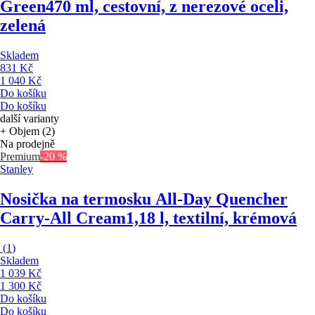
Green
470 ml, cestovní, z nerezové oceli,
zelená
Skladem
831 Kč
1 040 Kč
Do košíku
Do košíku
další varianty
+ Objem (2)
Na prodejně
Premium
-20 %
Stanley
Nosička na termosku All-Day Quencher
Carry-All Cream
1,18 l, textilní, krémová
(
1
)
Skladem
1 039 Kč
1 300 Kč
Do košíku
Do košíku