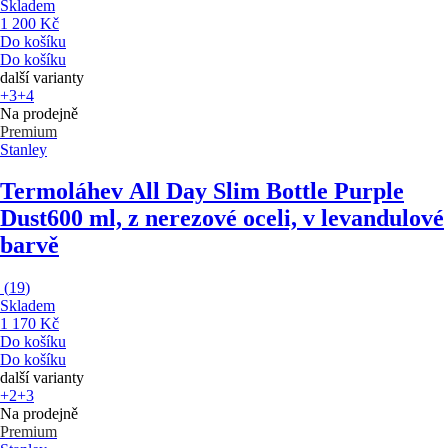
Skladem
1 200 Kč
Do košíku
Do košíku
další varianty
+3
+4
Na prodejně
Premium
Stanley
Termoláhev All Day Slim Bottle Purple
Dust
600 ml, z nerezové oceli, v levandulové
barvě
(
19
)
Skladem
1 170 Kč
Do košíku
Do košíku
další varianty
+2
+3
Na prodejně
Premium