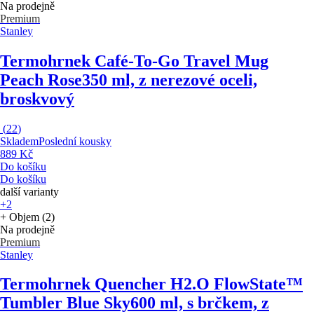
Na prodejně
Premium
Stanley
Termohrnek Café-To-Go Travel Mug
Peach Rose
350 ml, z nerezové oceli,
broskvový
(
22
)
Skladem
Poslední kousky
889 Kč
Do košíku
Do košíku
další varianty
+2
+ Objem (2)
Na prodejně
Premium
Stanley
Termohrnek Quencher H2.O FlowState™
Tumbler Blue Sky
600 ml, s brčkem, z