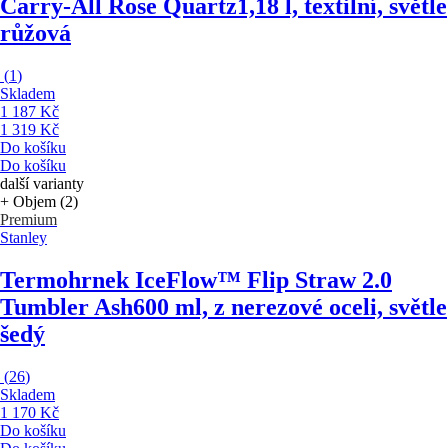
Carry-All Rose Quartz
1,18 l, textilní, světle
růžová
(
1
)
Skladem
1 187 Kč
1 319 Kč
Do košíku
Do košíku
další varianty
+ Objem (2)
Premium
Stanley
Termohrnek IceFlow™ Flip Straw 2.0
Tumbler Ash
600 ml, z nerezové oceli, světle
šedý
(
26
)
Skladem
1 170 Kč
Do košíku