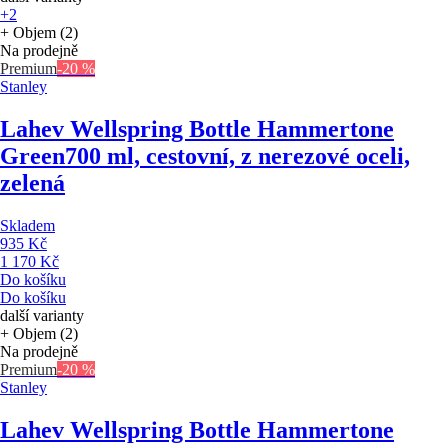
+2
+ Objem (2)
Na prodejně
Premium
-20 %
Stanley
Lahev Wellspring Bottle Hammertone
Green
700 ml, cestovní, z nerezové oceli,
zelená
Skladem
935 Kč
1 170 Kč
Do košíku
Do košíku
další varianty
+ Objem (2)
Na prodejně
Premium
-20 %
Stanley
Lahev Wellspring Bottle Hammertone