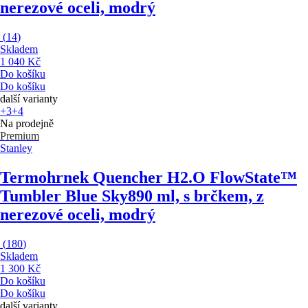
nerezové oceli, modrý
(
14
)
Skladem
1 040 Kč
Do košíku
Do košíku
další varianty
+3
+4
Na prodejně
Premium
Stanley
Termohrnek Quencher H2.O FlowState™
Tumbler Blue Sky
890 ml, s brčkem, z
nerezové oceli, modrý
(
180
)
Skladem
1 300 Kč
Do košíku
Do košíku
další varianty