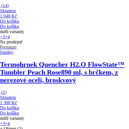
(
14
)
Skladem
1 040 Kč
Do košíku
Do košíku
další varianty
+3
+4
Na prodejně
Premium
Stanley
Termohrnek Quencher H2.O FlowState™
Tumbler Peach Rose
890 ml, s brčkem, z
nerezové oceli, broskvový
(
2
)
Skladem
1 300 Kč
Do košíku
Do košíku
další varianty
+3
+4
+ Objem (2)