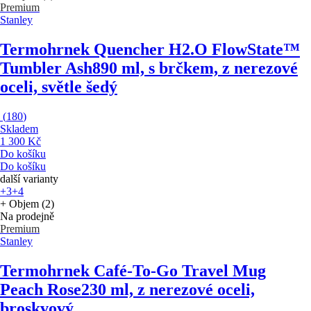
Premium
Stanley
Termohrnek Quencher H2.O FlowState™
Tumbler Ash
890 ml, s brčkem, z nerezové
oceli, světle šedý
(
180
)
Skladem
1 300 Kč
Do košíku
Do košíku
další varianty
+3
+4
+ Objem (2)
Na prodejně
Premium
Stanley
Termohrnek Café-To-Go Travel Mug
Peach Rose
230 ml, z nerezové oceli,
broskvový