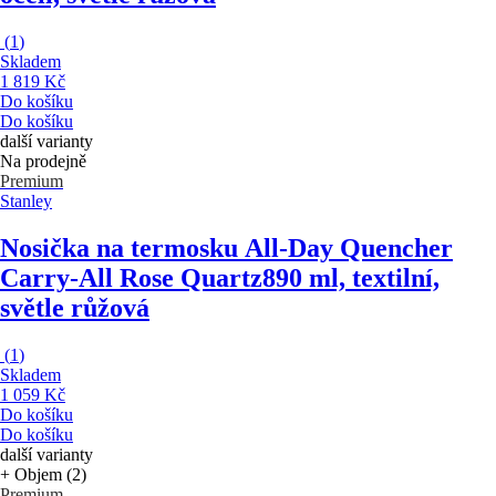
(
1
)
Skladem
1 819 Kč
Do košíku
Do košíku
další varianty
Na prodejně
Premium
Stanley
Nosička na termosku All-Day Quencher
Carry-All Rose Quartz
890 ml, textilní,
světle růžová
(
1
)
Skladem
1 059 Kč
Do košíku
Do košíku
další varianty
+ Objem (2)
Premium