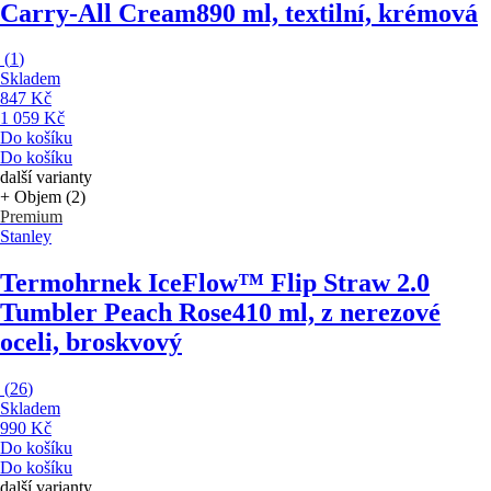
Carry-All Cream
890 ml, textilní, krémová
(
1
)
Skladem
847 Kč
1 059 Kč
Do košíku
Do košíku
další varianty
+ Objem (2)
Premium
Stanley
Termohrnek IceFlow™ Flip Straw 2.0
Tumbler Peach Rose
410 ml, z nerezové
oceli, broskvový
(
26
)
Skladem
990 Kč
Do košíku
Do košíku
další varianty