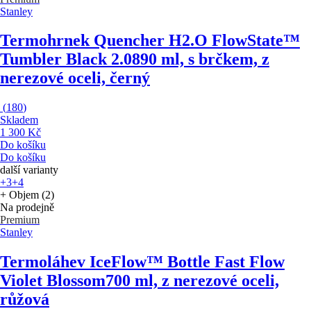
Stanley
Termohrnek Quencher H2.O FlowState™
Tumbler Black 2.0
890 ml, s brčkem, z
nerezové oceli, černý
(
180
)
Skladem
1 300 Kč
Do košíku
Do košíku
další varianty
+3
+4
+ Objem (2)
Na prodejně
Premium
Stanley
Termoláhev IceFlow™ Bottle Fast Flow
Violet Blossom
700 ml, z nerezové oceli,
růžová