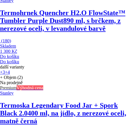
Stanley
Termohrnek Quencher H2.O FlowState™
Tumbler Purple Dust
890 ml, s brčkem, z
nerezové oceli, v levandulové barvě
(
180
)
Skladem
1 300 Kč
Do košíku
Do košíku
další varianty
+3
+4
+ Objem (2)
Na prodejně
Premium
Výhodná cena
Stanley
Termoska Legendary Food Jar + Spork
Black 2.0
400 ml, na jídlo, z nerezové oceli,
matně černá