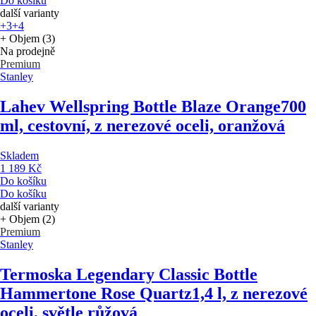
Do košíku
další varianty
+3
+4
+ Objem (3)
Na prodejně
Premium
Stanley
Lahev Wellspring Bottle Blaze Orange
700
ml, cestovní, z nerezové oceli, oranžová
Skladem
1 189 Kč
Do košíku
Do košíku
další varianty
+ Objem (2)
Premium
Stanley
Termoska Legendary Classic Bottle
Hammertone Rose Quartz
1,4 l, z nerezové
oceli, světle růžová