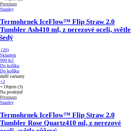
Premium
Stanley
Termohrnek IceFlow™ Flip Straw 2.0
Tumbler Ash
410 ml, z nerezové oceli, světle
šedý
(
26
)
Skladem
999 Kč
Do košíku
Do košíku
další varianty
+2
+ Objem (3)
Na prodejně
Premium
Stanley
Termohrnek IceFlow™ Flip Straw 2.0
Tumbler Rose Quartz
410 ml, z nerezové
oceli, světle růžový