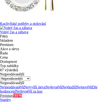
Kuchyňské potřeby a stolování
Volný čas a zábava
Filtry
Skladem
Premium
Akce a slevy
Řada
Cena
Dostupnost
Typ nabídky
87 výsledků
Nejprodávanější
Nejprodávanější
Nejprodávanější
Nejvyšší sleva
Nejlevnější
Nejdražší
Nejnovější
Dle
hodnocení
Nejlevnější za kus
Premium
-11 %
Stanley