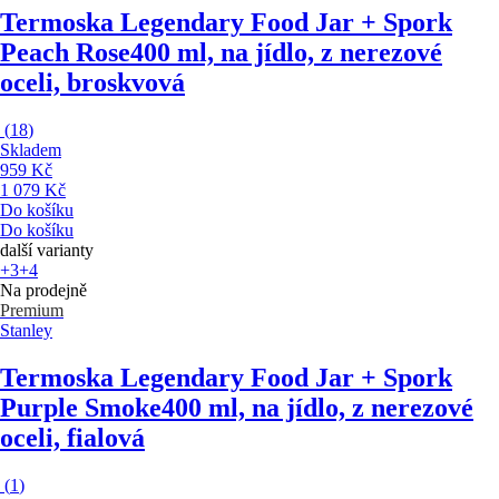
Termoska Legendary Food Jar + Spork
Peach Rose
400 ml, na jídlo, z nerezové
oceli, broskvová
(
18
)
Skladem
959 Kč
1 079 Kč
Do košíku
Do košíku
další varianty
+3
+4
Na prodejně
Premium
Stanley
Termoska Legendary Food Jar + Spork
Purple Smoke
400 ml, na jídlo, z nerezové
oceli, fialová
(
1
)