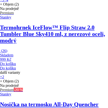
+ Objem (2)
Na prodejně
Premium
Stanley
Termohrnek IceFlow™ Flip Straw 2.0
Tumbler Blue Sky
410 ml, z nerezové oceli,
modrý
(
26
)
Skladem
999 Kč
Do košíku
Do košíku
další varianty
+2
+ Objem (2)
Na prodejně
Premium
-20 %
Stanley
Nosička na termosku All-Day Quencher