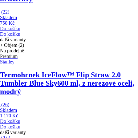
(
22
)
Skladem
750 Kč
Do košíku
Do košíku
další varianty
+ Objem (2)
Na prodejně
Premium
Stanley
Termohrnek IceFlow™ Flip Straw 2.0
Tumbler Blue Sky
600 ml, z nerezové oceli,
modrý
(
26
)
Skladem
1 170 Kč
Do košíku
Do košíku
další varianty
+3
+4