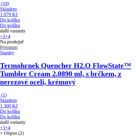
(
18
)
Skladem
1 079 Kč
Do košíku
Do košíku
další varianty
+3
+4
Na prodejně
Premium
Stanley
Termohrnek Quencher H2.O FlowState™
Tumbler Cream 2.0
890 ml, s brčkem, z
nerezové oceli, krémový
(
1
)
Skladem
1 300 Kč
Do košíku
Do košíku
další varianty
+3
+4
+ Objem (2)