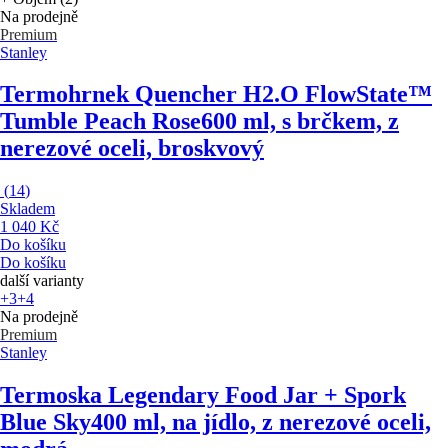
Na prodejně
Premium
Stanley
Termohrnek Quencher H2.O FlowState™
Tumble Peach Rose
600 ml, s brčkem, z
nerezové oceli, broskvový
(
14
)
Skladem
1 040 Kč
Do košíku
Do košíku
další varianty
+3
+4
Na prodejně
Premium
Stanley
Termoska Legendary Food Jar + Spork
Blue Sky
400 ml, na jídlo, z nerezové oceli,