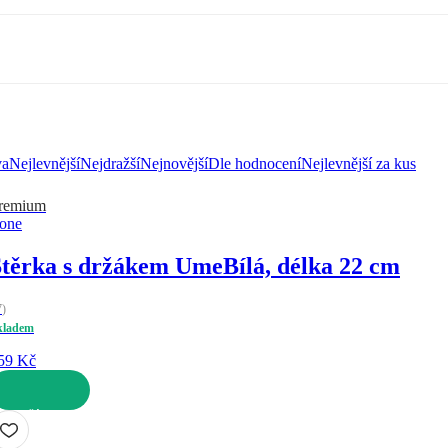
va
Nejlevnější
Nejdražší
Nejnovější
Dle hodnocení
Nejlevnější za kus
remium
one
Stěrka s držákem Ume
Bílá, délka 22 cm
7
)
kladem
59 Kč
O KOŠÍKU