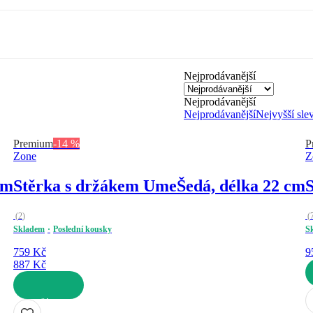
Nejprodávanější
Nejprodávanější
Nejprodávanější
Nejvyšší sle
Premium
-14 %
P
Zone
Z
cm
Stěrka s držákem Ume
Šedá, délka 22 cm
(
2
)
(
Skladem
Poslední kousky
S
759 Kč
9
887 Kč
D
DO KOŠÍKU