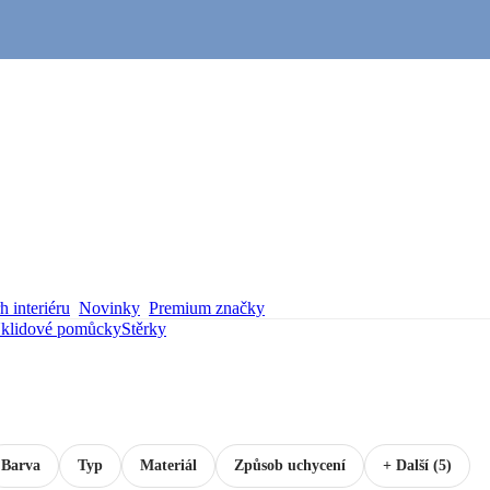
 interiéru
Novinky
Premium značky
klidové pomůcky
Stěrky
Barva
Typ
Materiál
Způsob uchycení
+ Další (5)