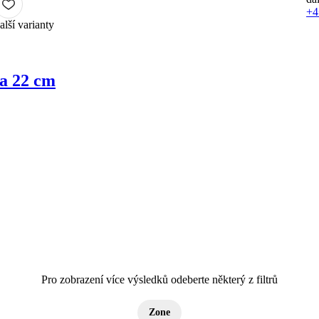
+4
alší varianty
ka 22 cm
Pro zobrazení více výsledků odeberte některý z filtrů
Zone