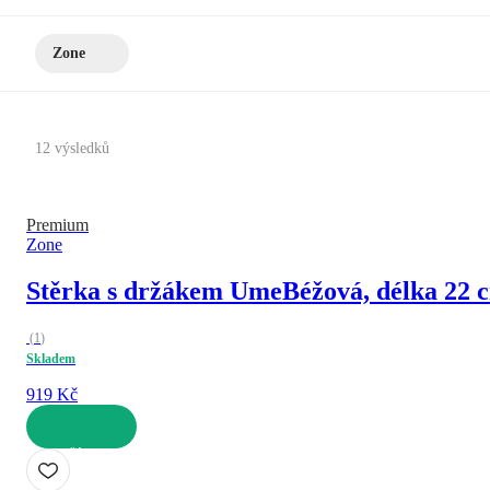
Zone
12 výsledků
Premium
Zone
Stěrka s držákem Ume
Béžová, délka 22 
(
1
)
Skladem
919 Kč
DO KOŠÍKU