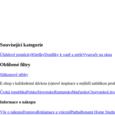
Související kategorie
Úklidové pomůcky
Kbelíky
Doplňky k vaně a sprše
Vysavače na okna
Oblíbené filtry
Silikonové stěrky
E-shop s každodenní dávkou (s)nové inspirace a nejširší nabídkou prod
Česká republika
Polsko
Slovensko
Rumunsko
Maďarsko
Chorvatsko
Litv
Informace o nákupu
Vše o nákupu
Doprava
Reklamace a vrácení
Platba
Bonami Home Studi