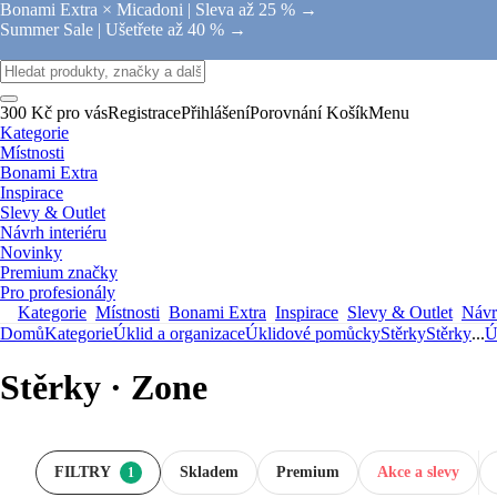
Bonami Extra × Micadoni |
Sleva až 25 % →
Summer Sale |
Ušetřete až 40 % →
300 Kč pro vás
Registrace
Přihlášení
Porovnání
Košík
Menu
Kategorie
Místnosti
Bonami Extra
Inspirace
Slevy & Outlet
Návrh interiéru
Novinky
Premium značky
Pro profesionály
Kategorie
Místnosti
Bonami Extra
Inspirace
Slevy & Outlet
Návrh
Domů
Kategorie
Úklid a organizace
Úklidové pomůcky
Stěrky
Stěrky
...
Ú
Stěrky · Zone
FILTRY
Skladem
Premium
Akce a slevy
1