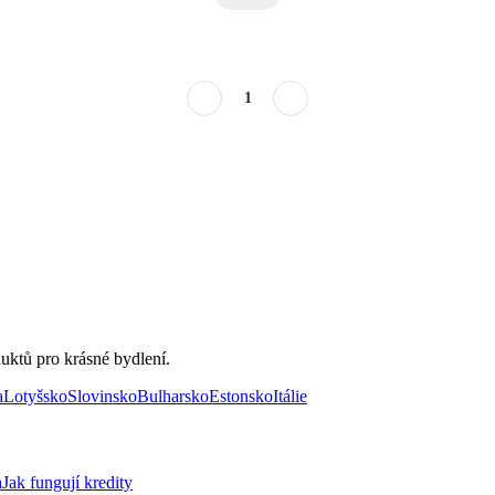
1
uktů pro krásné bydlení.
a
Lotyšsko
Slovinsko
Bulharsko
Estonsko
Itálie
a
Jak fungují kredity