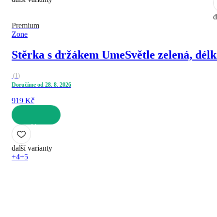
d
Premium
Zone
Stěrka s držákem Ume
Světle zelená, dél
(
1
)
Doručíme od 28. 8. 2026
919 Kč
DO KOŠÍKU
další varianty
+4
+5