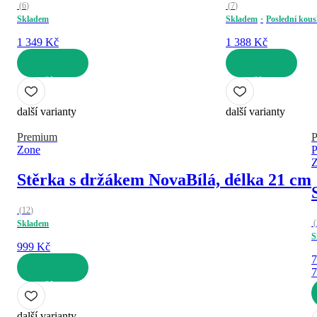
(
6
)
(
7
)
Skladem
Skladem
Poslední kou
1 349 Kč
1 388 Kč
DO KOŠÍKU
DO KOŠÍKU
další varianty
další varianty
Premium
Zone
P
Stěrka s držákem Nova
Bílá, délka 21 cm
(
12
)
(
Skladem
S
999 Kč
7
7
DO KOŠÍKU
D
další varianty