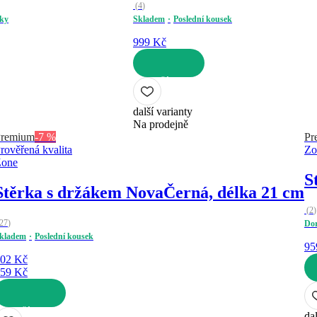
(
4
)
sky
Skladem
Poslední kousek
999 Kč
DO KOŠÍKU
další varianty
Na prodejně
Premium
-7 %
Pr
rověřená kvalita
Zo
Zone
S
Stěrka s držákem Nova
Černá, délka 21 cm
(
2
)
27
)
Dor
kladem
Poslední kousek
95
02 Kč
59 Kč
DO
O KOŠÍKU
dal