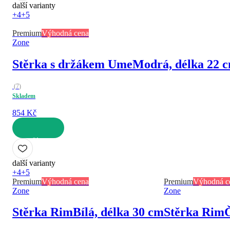
další varianty
+4
+5
Premium
Výhodná cena
Zone
Stěrka s držákem Ume
Modrá, délka 22 
(
7
)
Skladem
854 Kč
DO KOŠÍKU
další varianty
+4
+5
Premium
Výhodná cena
Premium
Výhodná c
Zone
Zone
Stěrka Rim
Bílá, délka 30 cm
Stěrka Rim