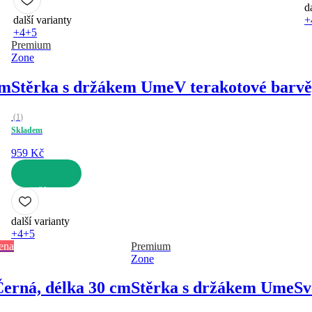
d
další varianty
+
+4
+5
Premium
Zone
cm
Stěrka s držákem Ume
V terakotové barvě
(
1
)
Skladem
959 Kč
DO KOŠÍKU
další varianty
+4
+5
ena
Premium
Zone
Černá, délka 30 cm
Stěrka s držákem Ume
Sv