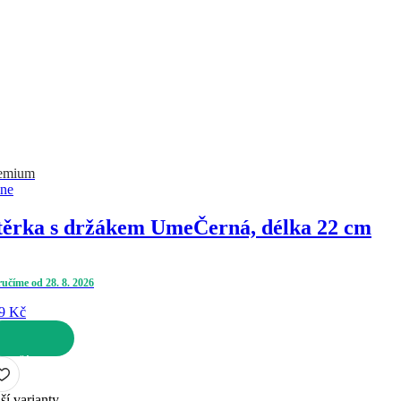
emium
ne
těrka s držákem Ume
Černá, délka 22 cm
učíme od 28. 8. 2026
9 Kč
 KOŠÍKU
ší varianty