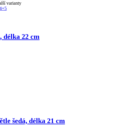
alší varianty
4
+5
, délka 22 cm
ětle šedá, délka 21 cm