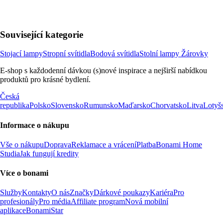
Související kategorie
Stojací lampy
Stropní svítidla
Bodová svítidla
Stolní lampy
Žárovky
E-shop s každodenní dávkou (s)nové inspirace a nejširší nabídkou
produktů pro krásné bydlení.
Česká
republika
Polsko
Slovensko
Rumunsko
Maďarsko
Chorvatsko
Litva
Lotyš
Informace o nákupu
Vše o nákupu
Doprava
Reklamace a vrácení
Platba
Bonami Home
Studia
Jak fungují kredity
Více o bonami
Služby
Kontakty
O nás
Značky
Dárkové poukazy
Kariéra
Pro
profesionály
Pro média
Affiliate program
Nová mobilní
aplikace
BonamiStar