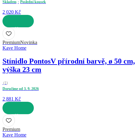
Skladem
Poslední kousek
2 020 Kč
DO KOŠÍKU
Premium
Novinka
Kave Home
Stínidlo Pontos
V přírodní barvě, ø 50 cm,
výška 23 cm
(
1
)
Doručíme od 3. 9. 2026
2 881 Kč
DO KOŠÍKU
Premium
Kave Home