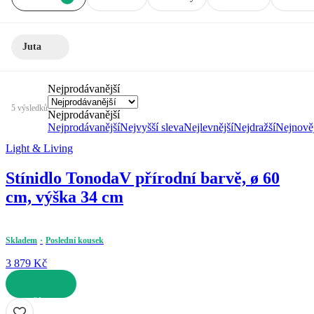
Juta
Nejprodávanější
5 výsledků
Nejprodávanější
Nejprodávanější
Nejvyšší sleva
Nejlevnější
Nejdražší
Nejnověj
Light & Living
Stínidlo Tonoda
V přírodní barvě, ø 60
cm, výška 34 cm
Skladem
Poslední kousek
3 879 Kč
DO KOŠÍKU