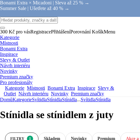
Bonami Extra × Micadoni |
Sleva až 25 % →
Summer Sale |
Ušetřete až 40 % →
300 Kč pro vás
Registrace
Přihlášení
Porovnání
Košík
Menu
Kategorie
Místnosti
Bonami Extra
Inspirace
Slevy & Outlet
Návrh interiéru
Novinky
Premium značky
Pro profesionály
Kategorie
Místnosti
Bonami Extra
Inspirace
Slevy &
Outlet
Návrh interiéru
Novinky
Premium značky
Domů
Kategorie
Svítidla
Stínidla
Stínidla
...
Svítidla
Stínidla
Stínidla se stínidlem z juty
Skladem
Novinky
Premium
Akce a 
FILTRY
1