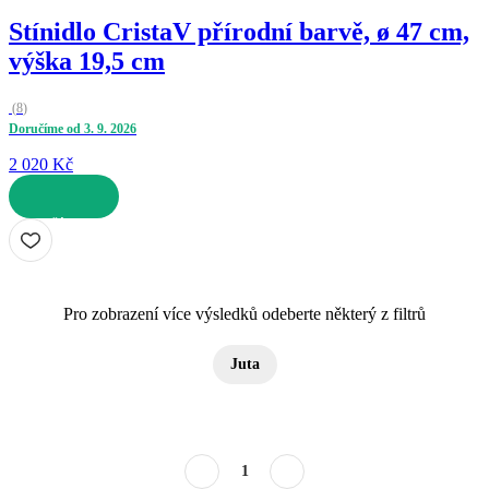
Stínidlo Crista
V přírodní barvě, ø 47 cm,
výška 19,5 cm
(
8
)
Doručíme od 3. 9. 2026
2 020 Kč
DO KOŠÍKU
Pro zobrazení více výsledků odeberte některý z filtrů
Juta
1