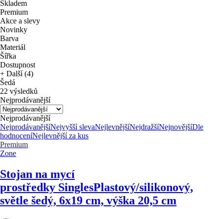
Skladem
Premium
Akce a slevy
Novinky
Barva
Materiál
Šířka
Dostupnost
+ Další (4)
Šedá
22 výsledků
Nejprodávanější
Nejprodávanější
Nejprodávanější
Nejvyšší sleva
Nejlevnější
Nejdražší
Nejnovější
Dle
hodnocení
Nejlevnější za kus
Premium
Zone
Stojan na mycí
prostředky Singles
Plastový/silikonový,
světle šedý, 6x19 cm, výška 20,5 cm