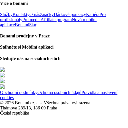
Více o bonami
Služby
Kontakty
O nás
Značky
Dárkové poukazy
Kariéra
Pro
profesionály
Pro média
Affiliate program
Nová mobilní
aplikace
BonamiStar
Bonami prodejny v Praze
Stáhněte si Mobilní aplikaci
Sledujte nás na sociálních sítích
Obchodní podmínky
Ochrana osobních údajů
Pravidla a nastavení
cookies
© 2026 Bonami.cz, a.s. Všechna práva vyhrazena.
Thámova 289/13, 186 00 Praha
Česká republika