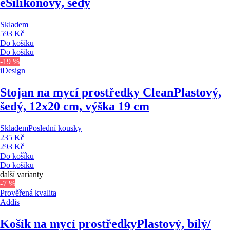
e
Silikonový, šedý
Skladem
593 Kč
Do košíku
Do košíku
-19 %
iDesign
Stojan na mycí prostředky Clean
Plastový,
šedý, 12x20 cm, výška 19 cm
Skladem
Poslední kousky
235 Kč
293 Kč
Do košíku
Do košíku
další varianty
-7 %
Prověřená kvalita
Addis
Košík na mycí prostředky
Plastový, bílý/