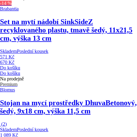
-14 %
Brabantia
Set na mytí nádobí SinkSide
Z
recyklovaného plastu, tmavě šedý, 11x21,5
cm, výška 13 cm
Skladem
Poslední kousek
571 Kč
670 Kč
Do košíku
Do košíku
Na prodejně
Premium
Blomus
Stojan na mycí prostředky Dhuva
Betonový,
šedý, 9x18 cm, výška 11,5 cm
(
2
)
Skladem
Poslední kousek
1 089 Kč