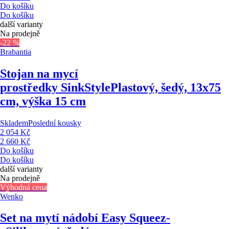
Do košíku
Do košíku
další varianty
Na prodejně
-22 %
Brabantia
Stojan na mycí
prostředky SinkStyle
Plastový, šedý, 13x75
cm, výška 15 cm
Skladem
Poslední kousky
2 054 Kč
2 660 Kč
Do košíku
Do košíku
další varianty
Na prodejně
Výhodná cena
Wenko
Set na mytí nádobí Easy Squeez-