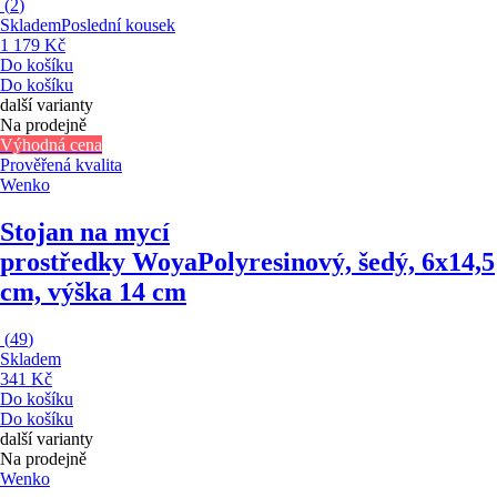
(
2
)
Skladem
Poslední kousek
1 179 Kč
Do košíku
Do košíku
další varianty
Na prodejně
Výhodná cena
Prověřená kvalita
Wenko
Stojan na mycí
prostředky Woya
Polyresinový, šedý, 6x14,5
cm, výška 14 cm
(
49
)
Skladem
341 Kč
Do košíku
Do košíku
další varianty
Na prodejně
Wenko