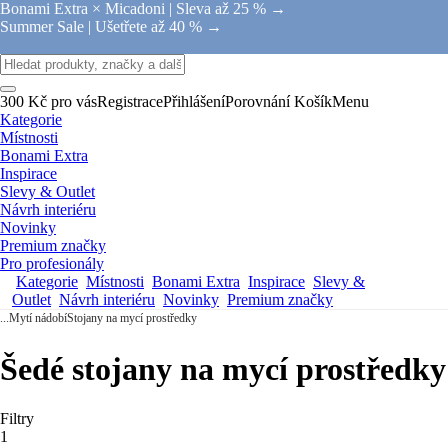
Bonami Extra × Micadoni |
Sleva až 25 % →
Summer Sale |
Ušetřete až 40 % →
300 Kč pro vás
Registrace
Přihlášení
Porovnání
Košík
Menu
Kategorie
Místnosti
Bonami Extra
Inspirace
Slevy & Outlet
Návrh interiéru
Novinky
Premium značky
Pro profesionály
Kategorie
Místnosti
Bonami Extra
Inspirace
Slevy &
Outlet
Návrh interiéru
Novinky
Premium značky
...
Mytí nádobí
Stojany na mycí prostředky
Šedé stojany na mycí prostředky
Filtry
1