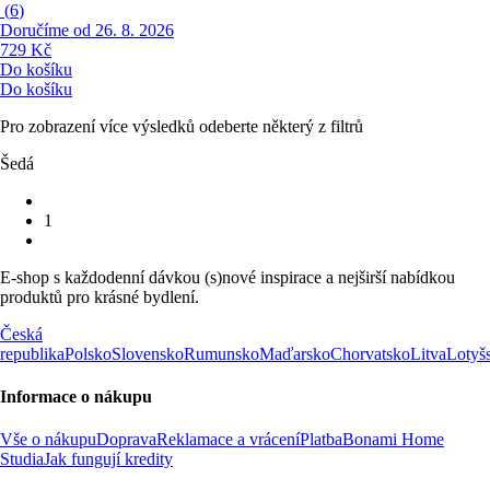
(
6
)
Doručíme od 26. 8. 2026
729 Kč
Do košíku
Do košíku
Pro zobrazení více výsledků odeberte některý z filtrů
Šedá
1
E-shop s každodenní dávkou (s)nové inspirace a nejširší nabídkou
produktů pro krásné bydlení.
Česká
republika
Polsko
Slovensko
Rumunsko
Maďarsko
Chorvatsko
Litva
Lotyš
Informace o nákupu
Vše o nákupu
Doprava
Reklamace a vrácení
Platba
Bonami Home
Studia
Jak fungují kredity