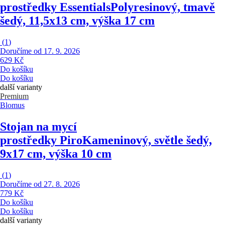
prostředky Essentials
Polyresinový, tmavě
šedý, 11,5x13 cm, výška 17 cm
(
1
)
Doručíme od 17. 9. 2026
629 Kč
Do košíku
Do košíku
další varianty
Premium
Blomus
Stojan na mycí
prostředky Piro
Kameninový, světle šedý,
9x17 cm, výška 10 cm
(
1
)
Doručíme od 27. 8. 2026
779 Kč
Do košíku
Do košíku
další varianty