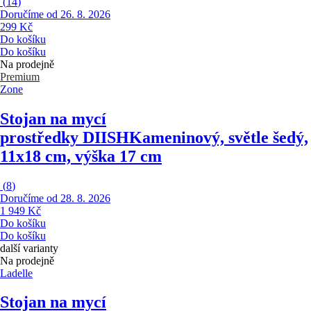
(
14
)
Doručíme od 26. 8. 2026
299 Kč
Do košíku
Do košíku
Na prodejně
Premium
Zone
Stojan na mycí
prostředky DIISH
Kameninový, světle šedý,
11x18 cm, výška 17 cm
(
8
)
Doručíme od 28. 8. 2026
1 949 Kč
Do košíku
Do košíku
další varianty
Na prodejně
Ladelle
Stojan na mycí