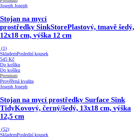
Premium
Joseph Joseph
Stojan na mycí
prostředky SinkStore
Plastový, tmavě šedý,
12x18 cm, výška 12 cm
(
1
)
Skladem
Poslední kousek
545 Kč
Do košíku
Do košíku
Premium
Prověřená kvalita
Joseph Joseph
Stojan na mycí prostředky Surface Sink
Tidy
Kovový, černý/šedý, 13x18 cm, výška
12,5 cm
(
52
)
Skladem
Poslední kousek