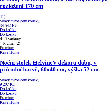
rozložení 170 cm
(
1
)
Skladem
Poslední kousky
34 542 Kč
Do košíku
Do košíku
další varianty
+ Průměr (2)
Premium
Kave Home
Noční stolek Helvine
V dekoru dubu, v
přírodní barvě, 60x40 cm, výška 52 cm
Skladem
Poslední kousky
9 207 Kč
Do košíku
Do košíku
Premium
Kave Home