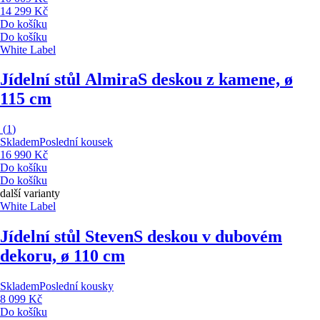
14 299 Kč
Do košíku
Do košíku
White Label
Jídelní stůl Almira
S deskou z kamene, ø
115 cm
(
1
)
Skladem
Poslední kousek
16 990 Kč
Do košíku
Do košíku
další varianty
White Label
Jídelní stůl Steven
S deskou v dubovém
dekoru, ø 110 cm
Skladem
Poslední kousky
8 099 Kč
Do košíku