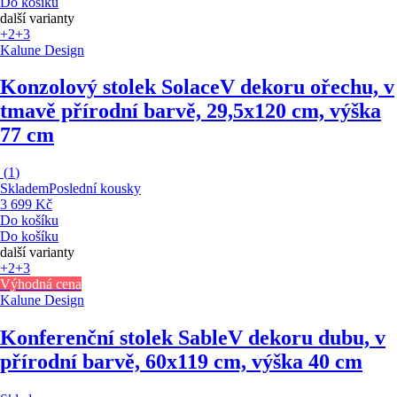
Do košíku
další varianty
+2
+3
Kalune Design
Konzolový stolek Solace
V dekoru ořechu, v
tmavě přírodní barvě, 29,5x120 cm, výška
77 cm
(
1
)
Skladem
Poslední kousky
3 699 Kč
Do košíku
Do košíku
další varianty
+2
+3
Výhodná cena
Kalune Design
Konferenční stolek Sable
V dekoru dubu, v
přírodní barvě, 60x119 cm, výška 40 cm