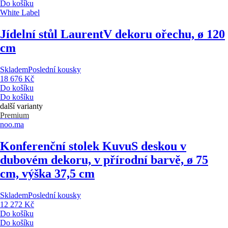
Do košíku
White Label
Jídelní stůl Laurent
V dekoru ořechu, ø 120
cm
Skladem
Poslední kousky
18 676 Kč
Do košíku
Do košíku
další varianty
Premium
noo.ma
Konferenční stolek Kuvu
S deskou v
dubovém dekoru, v přírodní barvě, ø 75
cm, výška 37,5 cm
Skladem
Poslední kousky
12 272 Kč
Do košíku
Do košíku