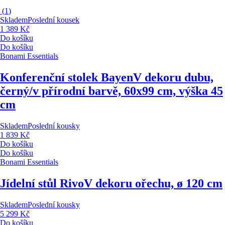
(
1
)
Skladem
Poslední kousek
1 389 Kč
Do košíku
Do košíku
Bonami Essentials
Konferenční stolek Bayen
V dekoru dubu,
černý/v přírodní barvě, 60x99 cm, výška 45
cm
Skladem
Poslední kousky
1 839 Kč
Do košíku
Do košíku
Bonami Essentials
Jídelní stůl Rivo
V dekoru ořechu, ø 120 cm
Skladem
Poslední kousky
5 299 Kč
Do košíku