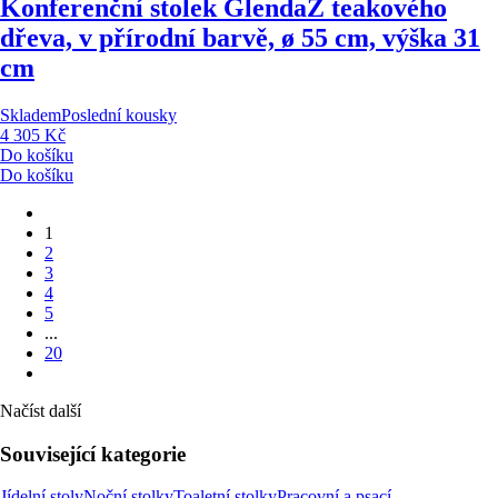
Konferenční stolek Glenda
Z teakového
dřeva, v přírodní barvě, ø 55 cm, výška 31
cm
Skladem
Poslední kousky
4 305 Kč
Do košíku
Do košíku
1
2
3
4
5
...
20
Načíst další
Související kategorie
Jídelní stoly
Noční stolky
Toaletní stolky
Pracovní a psací