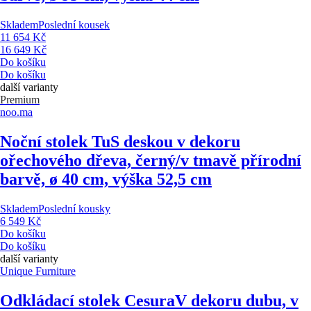
Skladem
Poslední kousek
11 654 Kč
16 649 Kč
Do košíku
Do košíku
další varianty
Premium
noo.ma
Noční stolek Tu
S deskou v dekoru
ořechového dřeva, černý/v tmavě přírodní
barvě, ø 40 cm, výška 52,5 cm
Skladem
Poslední kousky
6 549 Kč
Do košíku
Do košíku
další varianty
Unique Furniture
Odkládací stolek Cesura
V dekoru dubu, v