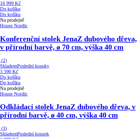
16 999 Kč
Do košíku
Do košíku
Na prodejně
House Nordic
Konferenční stolek Jena
Z dubového dřeva,
v přírodní barvě, ø 70 cm, výška 40 cm
(
2
)
Skladem
Poslední kousky
3 590 Kč
Do košíku
Do košíku
Na prodejně
House Nordic
Odkládací stolek Jena
Z dubového dřeva, v
přírodní barvě, ø 40 cm, výška 40 cm
(
3
)
Skladem
Poslední kousek