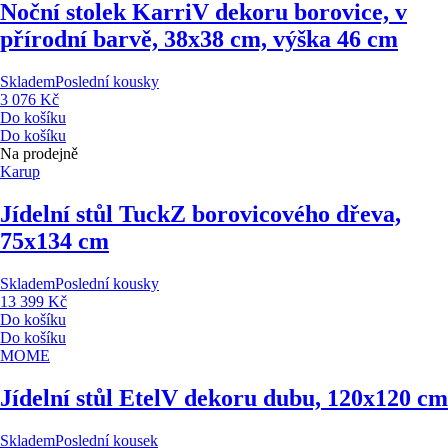
Noční stolek Karri
V dekoru borovice, v
přírodní barvě, 38x38 cm, výška 46 cm
Skladem
Poslední kousky
3 076 Kč
Do košíku
Do košíku
Na prodejně
Karup
Jídelní stůl Tuck
Z borovicového dřeva,
75x134 cm
Skladem
Poslední kousky
13 399 Kč
Do košíku
Do košíku
MOME
Jídelní stůl Etel
V dekoru dubu, 120x120 cm
Skladem
Poslední kousek