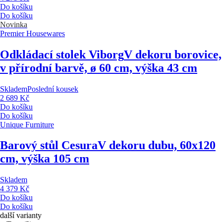
Do košíku
Do košíku
Novinka
Premier Housewares
Odkládací stolek Viborg
V dekoru borovice,
v přírodní barvě, ø 60 cm, výška 43 cm
Skladem
Poslední kousek
2 689 Kč
Do košíku
Do košíku
Unique Furniture
Barový stůl Cesura
V dekoru dubu, 60x120
cm, výška 105 cm
Skladem
4 379 Kč
Do košíku
Do košíku
další varianty