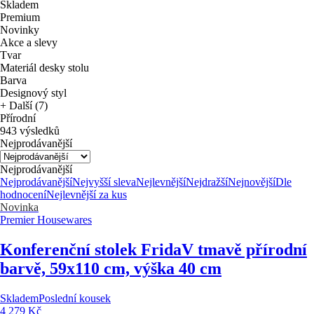
Skladem
Premium
Novinky
Akce a slevy
Tvar
Materiál desky stolu
Barva
Designový styl
+ Další (7)
Přírodní
943 výsledků
Nejprodávanější
Nejprodávanější
Nejprodávanější
Nejvyšší sleva
Nejlevnější
Nejdražší
Nejnovější
Dle
hodnocení
Nejlevnější za kus
Novinka
Premier Housewares
Konferenční stolek Frida
V tmavě přírodní
barvě, 59x110 cm, výška 40 cm
Skladem
Poslední kousek
4 279 Kč