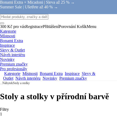
Bonami Extra × Micadoni |
Sleva až 25 % →
Summer Sale |
Ušetřete až 40 % →
300 Kč pro vás
Registrace
Přihlášení
Porovnání
Košík
Menu
Kategorie
Místnosti
Bonami Extra
Inspirace
Slevy & Outlet
Návrh interiéru
Novinky
Premium značky
Pro profesionály
Kategorie
Místnosti
Bonami Extra
Inspirace
Slevy &
Outlet
Návrh interiéru
Novinky
Premium značky
...
Nábytek
Stoly a stolky
Stoly a stolky v přírodní barvě
Filtry
1