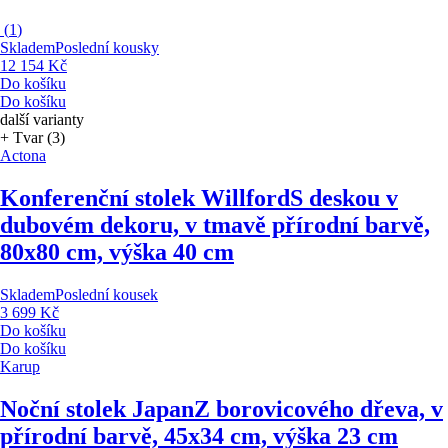
(
1
)
Skladem
Poslední kousky
12 154 Kč
Do košíku
Do košíku
další varianty
+ Tvar (3)
Actona
Konferenční stolek Willford
S deskou v
dubovém dekoru, v tmavě přírodní barvě,
80x80 cm, výška 40 cm
Skladem
Poslední kousek
3 699 Kč
Do košíku
Do košíku
Karup
Noční stolek Japan
Z borovicového dřeva, v
přírodní barvě, 45x34 cm, výška 23 cm