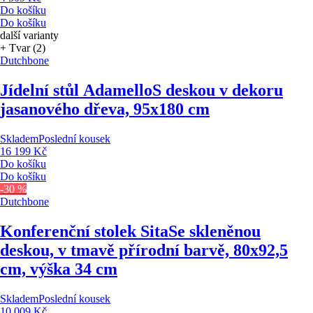
Do košíku
Do košíku
další varianty
+ Tvar (2)
Dutchbone
Jídelní stůl Adamello
S deskou v dekoru
jasanového dřeva, 95x180 cm
Skladem
Poslední kousek
16 199 Kč
Do košíku
Do košíku
-30 %
Dutchbone
Konferenční stolek Sita
Se skleněnou
deskou, v tmavě přírodní barvě, 80x92,5
cm, výška 34 cm
Skladem
Poslední kousek
10 009 Kč