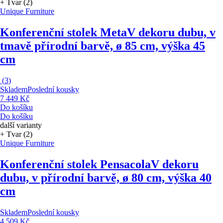
+ Tvar (2)
Unique Furniture
Konferenční stolek Meta
V dekoru dubu, v
tmavě přírodní barvě, ø 85 cm, výška 45
cm
(
3
)
Skladem
Poslední kousky
7 449 Kč
Do košíku
Do košíku
další varianty
+ Tvar (2)
Unique Furniture
Konferenční stolek Pensacola
V dekoru
dubu, v přírodní barvě, ø 80 cm, výška 40
cm
Skladem
Poslední kousky
4 509 Kč