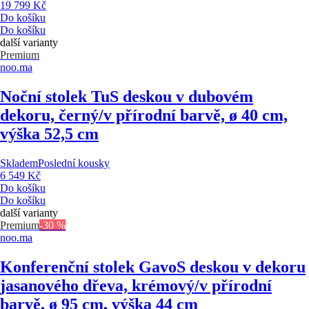
19 799 Kč
Do košíku
Do košíku
další varianty
Premium
noo.ma
Noční stolek Tu
S deskou v dubovém
dekoru, černý/v přírodní barvě, ø 40 cm,
výška 52,5 cm
Skladem
Poslední kousky
6 549 Kč
Do košíku
Do košíku
další varianty
Premium
-30 %
noo.ma
Konferenční stolek Gavo
S deskou v dekoru
jasanového dřeva, krémový/v přírodní
barvě, ø 95 cm, výška 44 cm