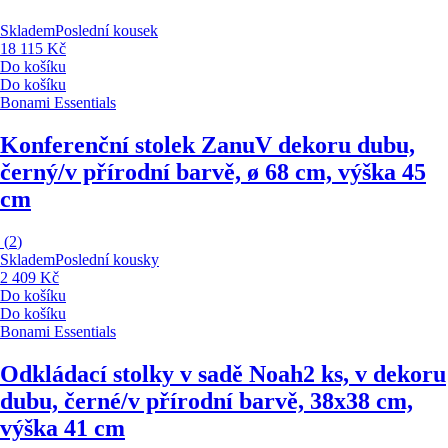
Skladem
Poslední kousek
18 115 Kč
Do košíku
Do košíku
Bonami Essentials
Konferenční stolek Zanu
V dekoru dubu,
černý/v přírodní barvě, ø 68 cm, výška 45
cm
(
2
)
Skladem
Poslední kousky
2 409 Kč
Do košíku
Do košíku
Bonami Essentials
Odkládací stolky v sadě Noah
2 ks, v dekoru
dubu, černé/v přírodní barvě, 38x38 cm,
výška 41 cm