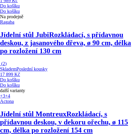
1 989 Kč
Do košíku
Do košíku
Na prodejně
Ragaba
Jídelní stůl Jubi
Rozkládací, s přídavnou
deskou, z jasanového dřeva, ø 90 cm, délka
po rozložení 130 cm
(
2
)
Skladem
Poslední kousky
17 899 Kč
Do košíku
Do košíku
další varianty
+3
+4
Actona
Jídelní stůl Montreux
Rozkládací, s
přídavnou deskou, v dekoru ořechu, ø 115
cm, délka po rozložení 154 cm