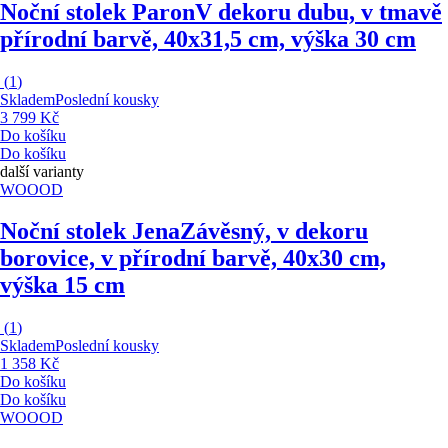
Noční stolek Paron
V dekoru dubu, v tmavě
přírodní barvě, 40x31,5 cm, výška 30 cm
(
1
)
Skladem
Poslední kousky
3 799 Kč
Do košíku
Do košíku
další varianty
WOOOD
Noční stolek Jena
Závěsný, v dekoru
borovice, v přírodní barvě, 40x30 cm,
výška 15 cm
(
1
)
Skladem
Poslední kousky
1 358 Kč
Do košíku
Do košíku
WOOOD