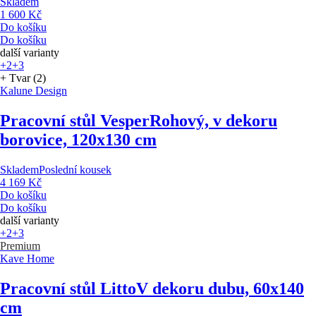
Skladem
1 600 Kč
Do košíku
Do košíku
další varianty
+2
+3
+ Tvar (2)
Kalune Design
Pracovní stůl Vesper
Rohový, v dekoru
borovice, 120x130 cm
Skladem
Poslední kousek
4 169 Kč
Do košíku
Do košíku
další varianty
+2
+3
Premium
Kave Home
Pracovní stůl Litto
V dekoru dubu, 60x140
cm