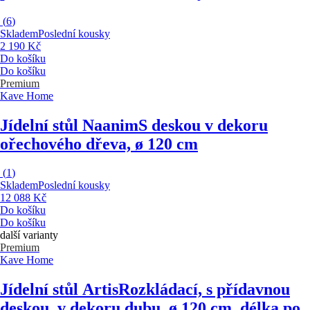
(
6
)
Skladem
Poslední kousky
2 190 Kč
Do košíku
Do košíku
Premium
Kave Home
Jídelní stůl Naanim
S deskou v dekoru
ořechového dřeva, ø 120 cm
(
1
)
Skladem
Poslední kousky
12 088 Kč
Do košíku
Do košíku
další varianty
Premium
Kave Home
Jídelní stůl Artis
Rozkládací, s přídavnou
deskou, v dekoru dubu, ø 120 cm, délka po