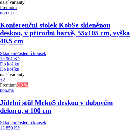
další varianty
Premium
noo.ma
Konferenční stolek Kob
Se skleněnou
deskou, v přírodní barvě, 55x105 cm, výška
40,5 cm
Skladem
Poslední kousek
15 961 Kč
Do košíku
Do košíku
další varianty
+2
Premium
-30 %
noo.ma
Jídelní stůl Meko
S deskou v dubovém
dekoru, ø 100 cm
Skladem
Poslední kousek
13 859 Kč