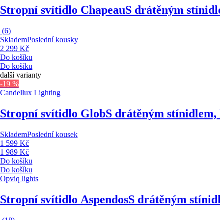
Stropní svítidlo Chapeau
S drátěným stínidl
(
6
)
Skladem
Poslední kousky
2 299 Kč
Do košíku
Do košíku
další varianty
-19 %
Candellux Lighting
Stropní svítidlo Glob
S drátěným stínidlem, 
Skladem
Poslední kousek
1 599 Kč
1 989 Kč
Do košíku
Do košíku
Opviq lights
Stropní svítidlo Aspendos
S drátěným stínid