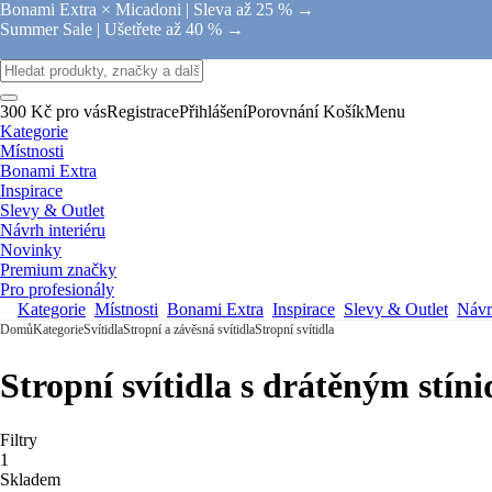
Bonami Extra × Micadoni |
Sleva až 25 % →
Summer Sale |
Ušetřete až 40 % →
300 Kč pro vás
Registrace
Přihlášení
Porovnání
Košík
Menu
Kategorie
Místnosti
Bonami Extra
Inspirace
Slevy & Outlet
Návrh interiéru
Novinky
Premium značky
Pro profesionály
Kategorie
Místnosti
Bonami Extra
Inspirace
Slevy & Outlet
Návrh
Domů
Kategorie
Svítidla
Stropní a závěsná svítidla
Stropní svítidla
Stropní svítidla s drátěným stín
Filtry
1
Skladem