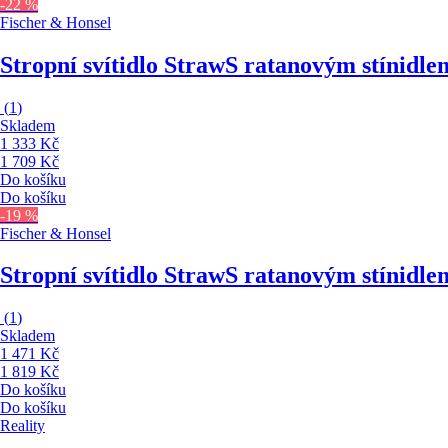
-22 %
Fischer & Honsel
Stropní svítidlo Straw
S ratanovým stínidlem
(
1
)
Skladem
1 333 Kč
1 709 Kč
Do košíku
Do košíku
-19 %
Fischer & Honsel
Stropní svítidlo Straw
S ratanovým stínidle
(
1
)
Skladem
1 471 Kč
1 819 Kč
Do košíku
Do košíku
Reality