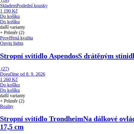
(
18
)
Skladem
Poslední kousky
1 190 Kč
Do košíku
Do košíku
další varianty
+ Průměr (2)
Prověřená kvalita
Opviq lights
Stropní svítidlo Aspendos
S drátěným stínid
(
27
)
Doručíme od 8. 9. 2026
1 260 Kč
Do košíku
Do košíku
další varianty
+ Průměr (2)
Reality
Stropní svítidlo Trondheim
Na dálkové ovlád
17,5 cm