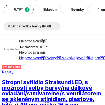
Skladem
Novinky
Pre
FILTRY
1
Možnost volby barvy (RGB)
Nejprodávanější
9 výsledků
Nejprodávanější
Nejprodávanější
Nejvyšší sleva
Nejlevnější
Nejdražší
Výhodná cena
Reality
Stropní svítidlo Stralsund
LED, s
možností volby barvy/na dálkové
ovládání/stmívatelné/s ventilátorem,
se skleněným stínidlem, plastové,
bílé, ø 49 cm, výška 16,5 cm