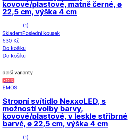
kovové/plastové, matně černé, ø
22,5 cm, výška 4 cm
(
1
)
Skladem
Poslední kousek
530 Kč
Do košíku
Do košíku
další varianty
-20 %
EMOS
Stropní svítidlo Nexxo
LED, s
možností volby barvy,
kovové/plastové, v leskle stříbrné
barvě, ø 22,5 cm, výška 4 cm
(
1
)