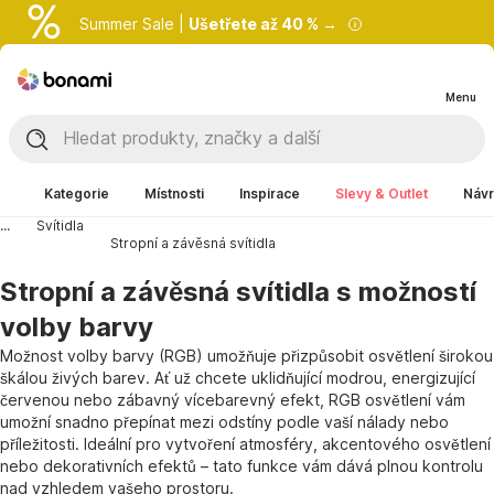
Summer Sale |
Ušetřete až 40 % →
Menu
Kategorie
Místnosti
Inspirace
Slevy & Outlet
Návr
...
Svítidla
Stropní a závěsná svítidla
Stropní a závěsná svítidla s možností
volby barvy
Možnost volby barvy (RGB) umožňuje přizpůsobit osvětlení širokou
škálou živých barev. Ať už chcete uklidňující modrou, energizující
červenou nebo zábavný vícebarevný efekt, RGB osvětlení vám
umožní snadno přepínat mezi odstíny podle vaší nálady nebo
příležitosti. Ideální pro vytvoření atmosféry, akcentového osvětlení
nebo dekorativních efektů – tato funkce vám dává plnou kontrolu
nad vzhledem vašeho prostoru.