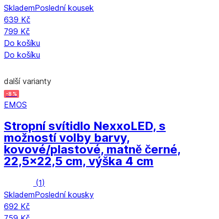
Skladem
Poslední kousek
639 Kč
799 Kč
Do košíku
Do košíku
další varianty
-8 %
EMOS
Stropní svítidlo Nexxo
LED, s
možností volby barvy,
kovové/plastové, matně černé,
22,5x22,5 cm, výška 4 cm
(
1
)
Skladem
Poslední kousky
692 Kč
759 Kč