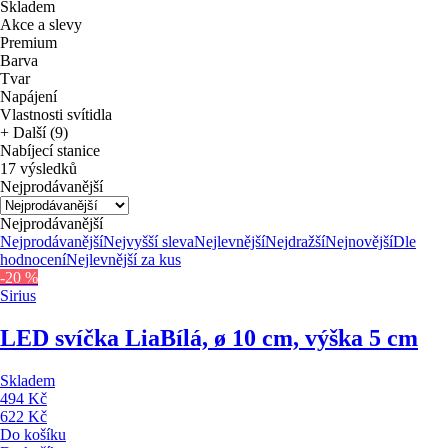
Skladem
Akce a slevy
Premium
Barva
Tvar
Napájení
Vlastnosti svítidla
+ Další (9)
Nabíjecí stanice
17 výsledků
Nejprodávanější
Nejprodávanější
Nejprodávanější
Nejvyšší sleva
Nejlevnější
Nejdražší
Nejnovější
Dle
hodnocení
Nejlevnější za kus
-20 %
Sirius
LED svíčka Lia
Bílá, ø 10 cm, výška 5 cm
Skladem
494 Kč
622 Kč
Do košíku