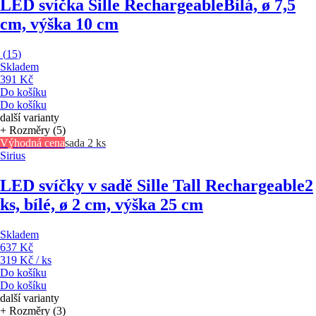
LED svíčka Sille Rechargeable
Bílá, ø 7,5
cm, výška 10 cm
(
15
)
Skladem
391 Kč
Do košíku
Do košíku
další varianty
+ Rozměry (5)
Výhodná cena
sada 2 ks
Sirius
LED svíčky v sadě Sille Tall Rechargeable
2
ks, bílé, ø 2 cm, výška 25 cm
Skladem
637 Kč
319 Kč / ks
Do košíku
Do košíku
další varianty
+ Rozměry (3)