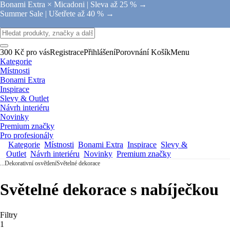
Bonami Extra × Micadoni |
Sleva až 25 % →
Summer Sale |
Ušetřete až 40 % →
300 Kč pro vás
Registrace
Přihlášení
Porovnání
Košík
Menu
Kategorie
Místnosti
Bonami Extra
Inspirace
Slevy & Outlet
Návrh interiéru
Novinky
Premium značky
Pro profesionály
Kategorie
Místnosti
Bonami Extra
Inspirace
Slevy &
Outlet
Návrh interiéru
Novinky
Premium značky
...
Dekorativní osvětlení
Světelné dekorace
Světelné dekorace s nabíječkou
Filtry
1