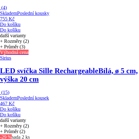
(
4
)
Skladem
Poslední kousky
755 Kč
Do košíku
Do košíku
další varianty
+ Rozměry (2)
+ Průměr (3)
Výhodná cena
Sirius
LED svíčka Sille Rechargeable
Bílá, ø 5 cm,
výška 20 cm
(
15
)
Skladem
Poslední kousek
467 Kč
Do košíku
Do košíku
další varianty
+ Rozměry (2)
+ Průměr (2)
-29 %
sada 2 ks