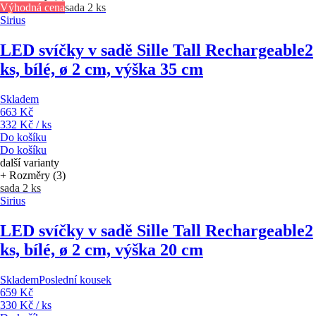
Výhodná cena
sada 2 ks
Sirius
LED svíčky v sadě Sille Tall Rechargeable
2
ks, bílé, ø 2 cm, výška 35 cm
Skladem
663 Kč
332 Kč / ks
Do košíku
Do košíku
další varianty
+ Rozměry (3)
sada 2 ks
Sirius
LED svíčky v sadě Sille Tall Rechargeable
2
ks, bílé, ø 2 cm, výška 20 cm
Skladem
Poslední kousek
659 Kč
330 Kč / ks