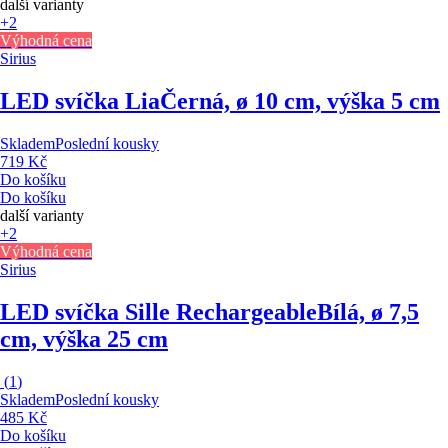
další varianty
+2
Výhodná cena
Sirius
LED svíčka Lia
Černá, ø 10 cm, výška 5 cm
Skladem
Poslední kousky
719 Kč
Do košíku
Do košíku
další varianty
+2
Výhodná cena
Sirius
LED svíčka Sille Rechargeable
Bílá, ø 7,5
cm, výška 25 cm
(
1
)
Skladem
Poslední kousky
485 Kč
Do košíku