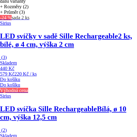
další varianty
+ Rozměry (2)
+ Průměr (3)
-24 %
sada 2 ks
Sirius
LED svíčky v sadě Sille Rechargeable
2 ks,
bílé, ø 4 cm, výška 2 cm
(
3
)
Skladem
440 Kč
579 Kč
220 Kč / ks
Do košíku
Do košíku
Výhodná cena
Sirius
LED svíčka Sille Rechargeable
Bílá, ø 10
cm, výška 12,5 cm
(
2
)
Skladem