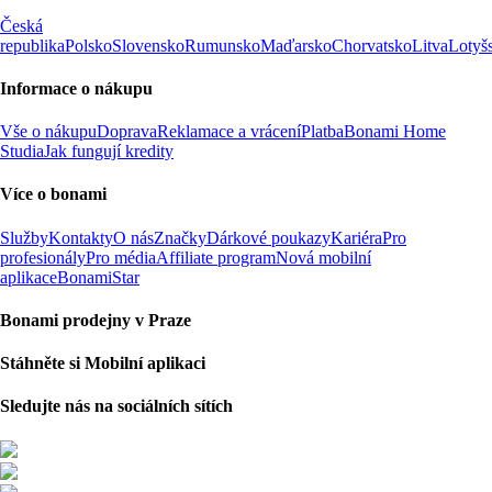
Česká
republika
Polsko
Slovensko
Rumunsko
Maďarsko
Chorvatsko
Litva
Lotyš
Informace o nákupu
Vše o nákupu
Doprava
Reklamace a vrácení
Platba
Bonami Home
Studia
Jak fungují kredity
Více o bonami
Služby
Kontakty
O nás
Značky
Dárkové poukazy
Kariéra
Pro
profesionály
Pro média
Affiliate program
Nová mobilní
aplikace
BonamiStar
Bonami prodejny v Praze
Stáhněte si Mobilní aplikaci
Sledujte nás na sociálních sítích