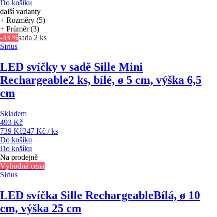
Do košíku
další varianty
+ Rozměry (5)
+ Průměr (3)
-33 %
sada 2 ks
Sirius
LED svíčky v sadě Sille Mini
Rechargeable
2 ks, bílé, ø 5 cm, výška 6,5
cm
Skladem
493 Kč
739 Kč
247 Kč / ks
Do košíku
Do košíku
Na prodejně
Výhodná cena
Sirius
LED svíčka Sille Rechargeable
Bílá, ø 10
cm, výška 25 cm