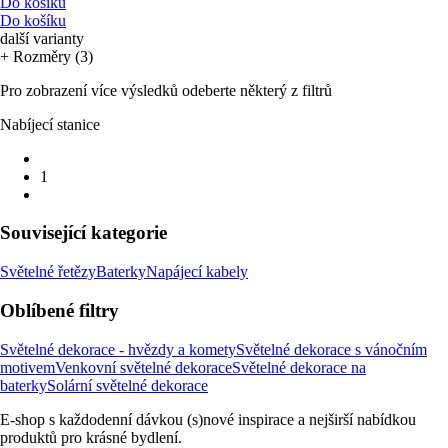
Do košíku
Do košíku
další varianty
+ Rozměry (3)
Pro zobrazení více výsledků odeberte některý z filtrů
Nabíjecí stanice
1
Související kategorie
Světelné řetězy
Baterky
Napájecí kabely
Oblíbené filtry
Světelné dekorace - hvězdy a komety
Světelné dekorace s vánočním
motivem
Venkovní světelné dekorace
Světelné dekorace na
baterky
Solární světelné dekorace
E-shop s každodenní dávkou (s)nové inspirace a nejširší nabídkou
produktů pro krásné bydlení.