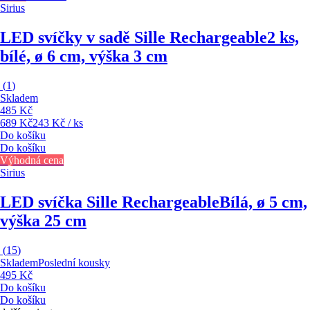
Sirius
LED svíčky v sadě Sille Rechargeable
2 ks,
bílé, ø 6 cm, výška 3 cm
(
1
)
Skladem
485 Kč
689 Kč
243 Kč / ks
Do košíku
Do košíku
Výhodná cena
Sirius
LED svíčka Sille Rechargeable
Bílá, ø 5 cm,
výška 25 cm
(
15
)
Skladem
Poslední kousky
495 Kč
Do košíku
Do košíku