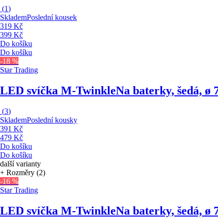
(
1
)
Skladem
Poslední kousek
319 Kč
399 Kč
Do košíku
Do košíku
-18 %
Star Trading
LED svíčka M-Twinkle
Na baterky, šedá, ø 
(
3
)
Skladem
Poslední kousky
391 Kč
479 Kč
Do košíku
Do košíku
další varianty
+ Rozměry (2)
-16 %
Star Trading
LED svíčka M-Twinkle
Na baterky, šedá, ø 