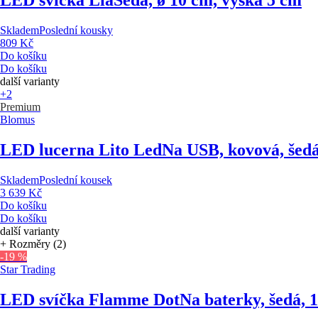
LED svíčka Lia
Šedá, ø 10 cm, výška 5 cm
Skladem
Poslední kousky
809 Kč
Do košíku
Do košíku
další varianty
+2
Premium
Blomus
LED lucerna Lito Led
Na USB, kovová, šedá
Skladem
Poslední kousek
3 639 Kč
Do košíku
Do košíku
další varianty
+ Rozměry (2)
-19 %
Star Trading
LED svíčka Flamme Dot
Na baterky, šedá, 