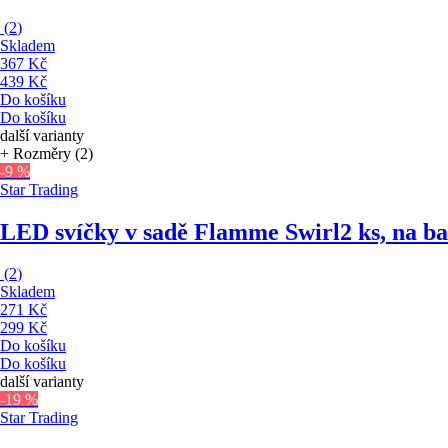
(
2
)
Skladem
367 Kč
439 Kč
Do košíku
Do košíku
další varianty
+ Rozměry (2)
-9 %
Star Trading
LED svíčky v sadě Flamme Swirl
2 ks, na b
(
2
)
Skladem
271 Kč
299 Kč
Do košíku
Do košíku
další varianty
-19 %
Star Trading