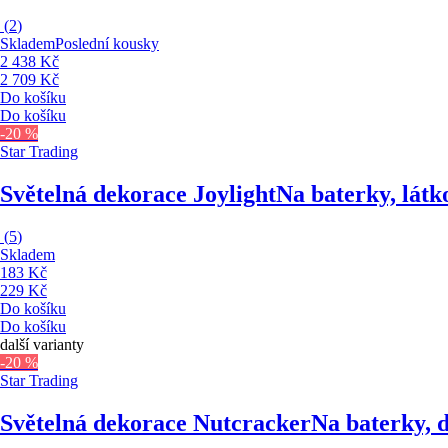
(
2
)
Skladem
Poslední kousky
2 438 Kč
2 709 Kč
Do košíku
Do košíku
-20 %
Star Trading
Světelná dekorace Joylight
Na baterky, látk
(
5
)
Skladem
183 Kč
229 Kč
Do košíku
Do košíku
další varianty
-20 %
Star Trading
Světelná dekorace Nutcracker
Na baterky, d