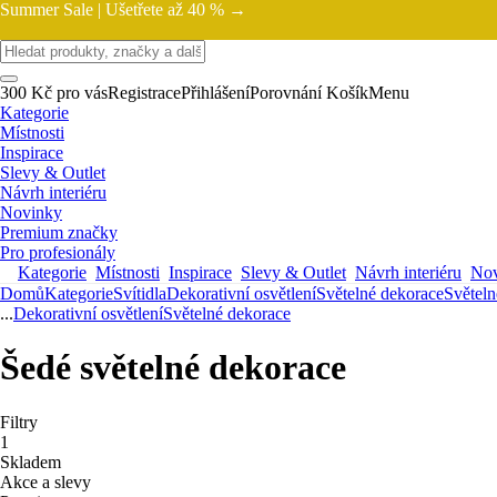
Summer Sale |
Ušetřete až 40 % →
300 Kč pro vás
Registrace
Přihlášení
Porovnání
Košík
Menu
Kategorie
Místnosti
Inspirace
Slevy & Outlet
Návrh interiéru
Novinky
Premium značky
Pro profesionály
Kategorie
Místnosti
Inspirace
Slevy & Outlet
Návrh interiéru
Nov
Domů
Kategorie
Svítidla
Dekorativní osvětlení
Světelné dekorace
Světeln
...
Dekorativní osvětlení
Světelné dekorace
Šedé světelné dekorace
Filtry
1
Skladem
Akce a slevy