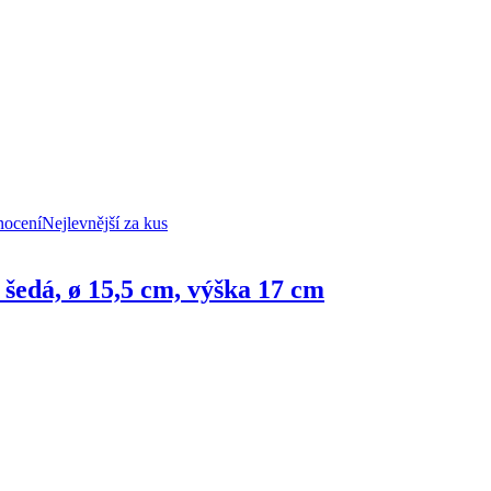
nocení
Nejlevnější za kus
 šedá, ø 15,5 cm, výška 17 cm