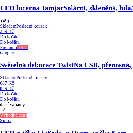
LED lucerna Jamjar
Solární, skleněná, bíl
(
49
)
Skladem
Poslední kousek
259 Kč
Do košíku
Do košíku
Premium
-19 %
Gingko
Světelná dekorace Twist
Na USB, přenosná, p
Skladem
Poslední kousky
687 Kč
849 Kč
Do košíku
Do košíku
další varianty
+2
Výhodná cena
Sirius