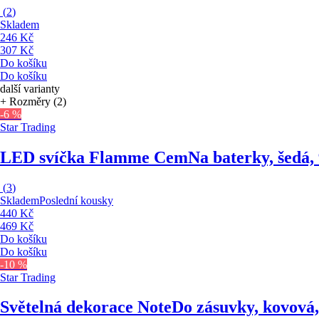
(
2
)
Skladem
246 Kč
307 Kč
Do košíku
Do košíku
další varianty
+ Rozměry (2)
-6 %
Star Trading
LED svíčka Flamme Cem
Na baterky, šedá,
(
3
)
Skladem
Poslední kousky
440 Kč
469 Kč
Do košíku
Do košíku
-10 %
Star Trading
Světelná dekorace Note
Do zásuvky, kovová,