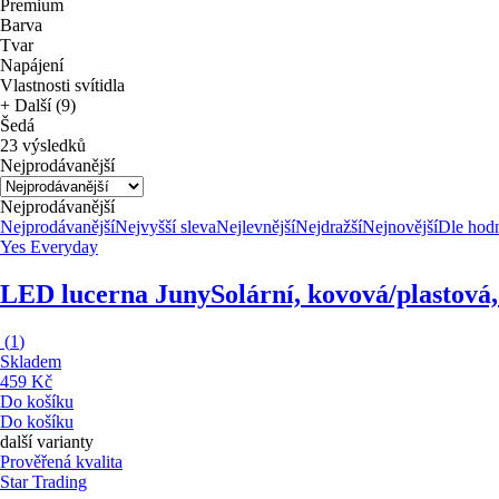
Premium
Barva
Tvar
Napájení
Vlastnosti svítidla
+ Další (9)
Šedá
23 výsledků
Nejprodávanější
Nejprodávanější
Nejprodávanější
Nejvyšší sleva
Nejlevnější
Nejdražší
Nejnovější
Dle hod
Yes Everyday
LED lucerna Juny
Solární, kovová/plastová,
(
1
)
Skladem
459 Kč
Do košíku
Do košíku
další varianty
Prověřená kvalita
Star Trading