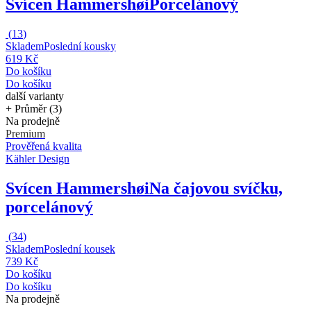
Svícen Hammershøi
Porcelánový
(
13
)
Skladem
Poslední kousky
619 Kč
Do košíku
Do košíku
další varianty
+ Průměr (3)
Na prodejně
Premium
Prověřená kvalita
Kähler Design
Svícen Hammershøi
Na čajovou svíčku,
porcelánový
(
34
)
Skladem
Poslední kousek
739 Kč
Do košíku
Do košíku
Na prodejně