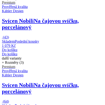
Premium
Prověřená kvalita
Kähler Design
Svícen Nobili
Na čajovou svíčku,
porcelánový
(
43
)
Skladem
Poslední kousky
1 079 Kč
Do košíku
Do košíku
další varianty
+ Rozměry (3)
Premium
Prověřená kvalita
Kähler Design
Svícen Nobili
Na čajovou svíčku,
porcelánový
(
64
)