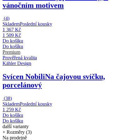
vánočním motivem
(
4
)
Skladem
Poslední kousky
1 367 Kč
1 509 Kč
Do košíku
Do košíku
Premium
Prověřená kvalita
Kähler Design
Svícen Nobili
Na čajovou svíčku,
porcelánový
(
38
)
Skladem
Poslední kousky
1 259 Kč
Do košíku
Do košíku
další varianty
+ Rozměry (3)
Na prodejně