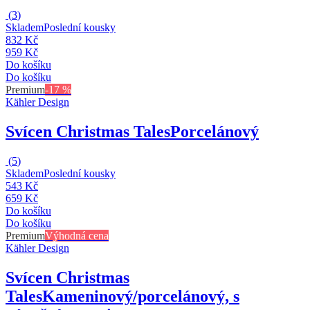
(
3
)
Skladem
Poslední kousky
832 Kč
959 Kč
Do košíku
Do košíku
Premium
-17 %
Kähler Design
Svícen Christmas Tales
Porcelánový
(
5
)
Skladem
Poslední kousky
543 Kč
659 Kč
Do košíku
Do košíku
Premium
Výhodná cena
Kähler Design
Svícen Christmas
Tales
Kameninový/porcelánový, s