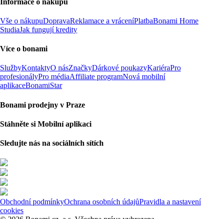
Informace o nákupu
Vše o nákupu
Doprava
Reklamace a vrácení
Platba
Bonami Home
Studia
Jak fungují kredity
Více o bonami
Služby
Kontakty
O nás
Značky
Dárkové poukazy
Kariéra
Pro
profesionály
Pro média
Affiliate program
Nová mobilní
aplikace
BonamiStar
Bonami prodejny v Praze
Stáhněte si Mobilní aplikaci
Sledujte nás na sociálních sítích
Obchodní podmínky
Ochrana osobních údajů
Pravidla a nastavení
cookies