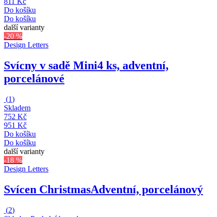
811 Kč
Do košíku
Do košíku
další varianty
-20 %
Design Letters
Svícny v sadě Mini
4 ks, adventní,
porcelánové
(
1
)
Skladem
752 Kč
951 Kč
Do košíku
Do košíku
další varianty
-18 %
Design Letters
Svícen Christmas
Adventní, porcelánový
(
2
)