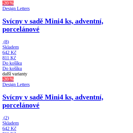
-20 %
Design Letters
Svícny v sadě Mini
4 ks, adventní,
porcelánové
(
8
)
Skladem
642 Kč
811 Kč
Do košíku
Do košíku
další varianty
-20 %
Design Letters
Svícny v sadě Mini
4 ks, adventní,
porcelánové
(
2
)
Skladem
642 Kč