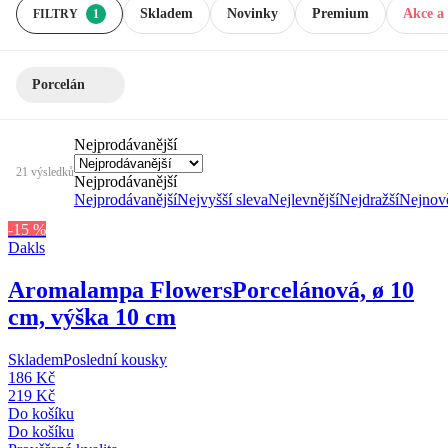
Skladem
Novinky
Premium
Akce a 
FILTRY
1
Porcelán
Nejprodávanější
21 výsledků
Nejprodávanější
Nejprodávanější
Nejvyšší sleva
Nejlevnější
Nejdražší
Nejnově
-15 %
Dakls
Aromalampa Flowers
Porcelánová, ø 10
cm, výška 10 cm
Skladem
Poslední kousky
186 Kč
219 Kč
Do košíku
Do košíku