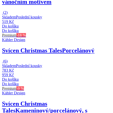
vánočním motivem
(
2
)
Skladem
Poslední kousky
519 Kč
Do košíku
Do košíku
Premium
-18 %
Kähler Design
Svícen Christmas Tales
Porcelánový
(
6
)
Skladem
Poslední kousky
783 Kč
959 Kč
Do košíku
Do košíku
Premium
-9 %
Kähler Design
Svícen Christmas
Tales
Kameninový/porcelánový, s