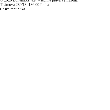
© 2026 Bonami.cz, a.s. Všechna práva vyhrazena.
Thámova 289/13, 186 00 Praha
Česká republika