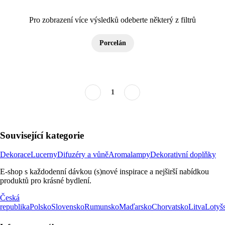
Pro zobrazení více výsledků odeberte některý z filtrů
Porcelán
1
Související kategorie
Dekorace
Lucerny
Difuzéry a vůně
Aromalampy
Dekorativní doplňky
E-shop s každodenní dávkou (s)nové inspirace a nejširší nabídkou
produktů pro krásné bydlení.
Česká
republika
Polsko
Slovensko
Rumunsko
Maďarsko
Chorvatsko
Litva
Lotyš