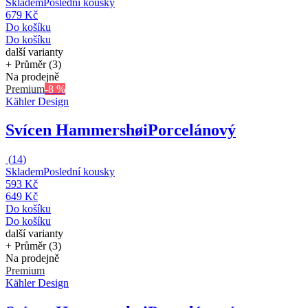
Skladem
Poslední kousky
679 Kč
Do košíku
Do košíku
další varianty
+ Průměr (3)
Na prodejně
Premium
-8 %
Kähler Design
Svícen Hammershøi
Porcelánový
(
14
)
Skladem
Poslední kousky
593 Kč
649 Kč
Do košíku
Do košíku
další varianty
+ Průměr (3)
Na prodejně
Premium
Kähler Design