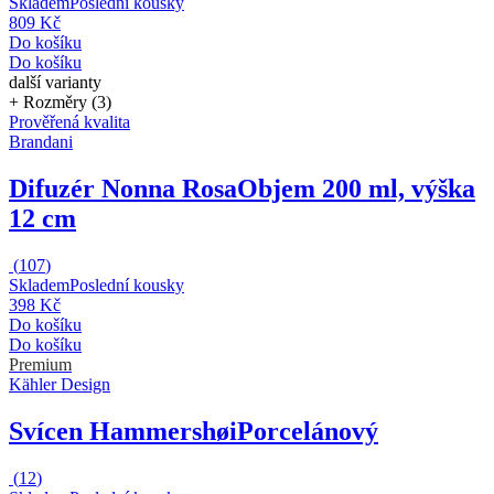
Skladem
Poslední kousky
809 Kč
Do košíku
Do košíku
další varianty
+ Rozměry (3)
Prověřená kvalita
Brandani
Difuzér Nonna Rosa
Objem 200 ml, výška
12 cm
(
107
)
Skladem
Poslední kousky
398 Kč
Do košíku
Do košíku
Premium
Kähler Design
Svícen Hammershøi
Porcelánový
(
12
)