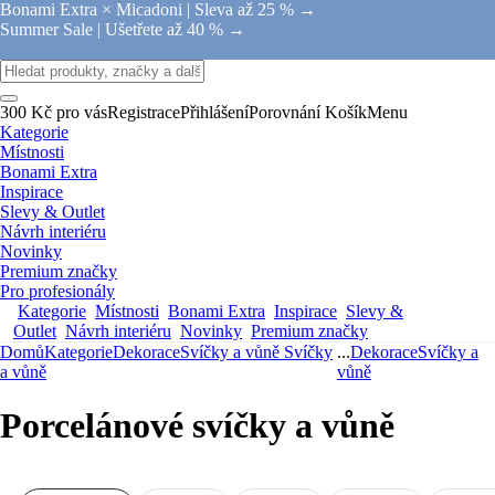
Bonami Extra × Micadoni |
Sleva až 25 % →
Summer Sale |
Ušetřete až 40 % →
300 Kč pro vás
Registrace
Přihlášení
Porovnání
Košík
Menu
Kategorie
Místnosti
Bonami Extra
Inspirace
Slevy & Outlet
Návrh interiéru
Novinky
Premium značky
Pro profesionály
Kategorie
Místnosti
Bonami Extra
Inspirace
Slevy &
Outlet
Návrh interiéru
Novinky
Premium značky
Domů
Kategorie
Dekorace
Svíčky a vůně
Svíčky
...
Dekorace
Svíčky a
a vůně
vůně
Porcelánové svíčky a vůně