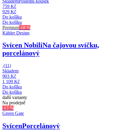
Skladem
Poslední kousek
759 Kč
929 Kč
Do košíku
Do košíku
Premium
-18 %
Kähler Design
Svícen Nobili
Na čajovou svíčku,
porcelánový
(
11
)
Skladem
903 Kč
1 109 Kč
Do košíku
Do košíku
další varianty
Na prodejně
-13 %
Green Gate
Svícen
Porcelánový