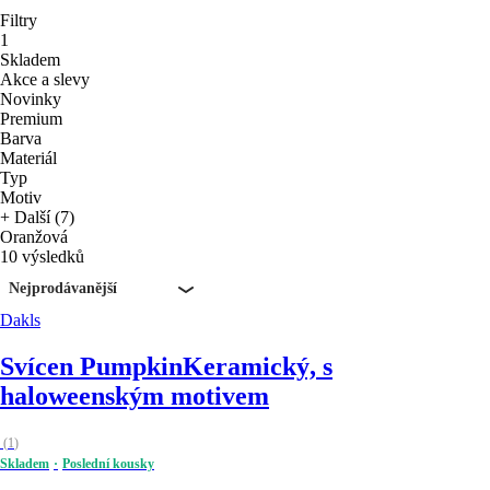
Filtry
1
Skladem
Akce a slevy
Novinky
Premium
Barva
Materiál
Typ
Motiv
+ Další (7)
Oranžová
10 výsledků
Nejprodávanější
Dakls
Svícen Pumpkin
Keramický, s
haloweenským motivem
(
1
)
Skladem
Poslední kousky