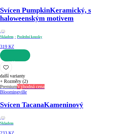
Svícen Pumpkin
Keramický, s
haloweenským motivem
(
1
)
Skladem
Poslední kousky
319 Kč
DO KOŠÍKU
další varianty
+ Rozměry (2)
Premium
Výhodná cena
Bloomingville
Svícen Tacana
Kameninový
(
1
)
Skladem
233 Kč