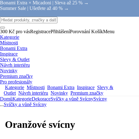
Bonami Extra × Micadoni |
Sleva až 25 % →
Summer Sale |
Ušetřete až 40 % →
300 Kč pro vás
Registrace
Přihlášení
Porovnání
Košík
Menu
Kategorie
Místnosti
Bonami Extra
Inspirace
Slevy & Outlet
Návrh interiéru
Novinky
Premium značky
Pro profesionály
Kategorie
Místnosti
Bonami Extra
Inspirace
Slevy &
Outlet
Návrh interiéru
Novinky
Premium značky
Domů
Kategorie
Dekorace
Svíčky a vůně
Svícny
Svícny
...
Svíčky a vůně
Svícny
Oranžové svícny