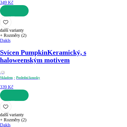
349 Kč
DO KOŠÍKU
další varianty
+ Rozměry (2)
Dakls
Svícen Pumpkin
Keramický, s
haloweenským motivem
(
3
)
Skladem
Poslední kousky
339 Kč
DO KOŠÍKU
další varianty
+ Rozměry (2)
Dakls