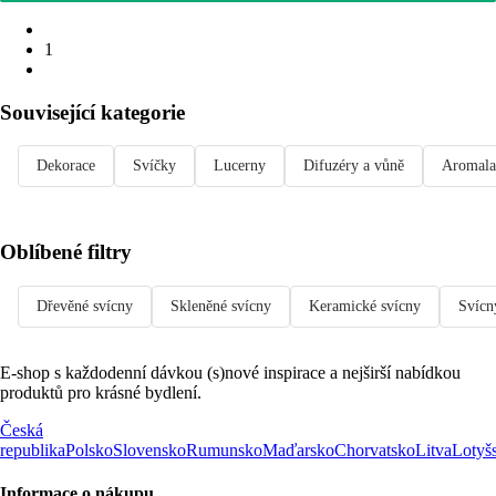
1
Související kategorie
Dekorace
Svíčky
Lucerny
Difuzéry a vůně
Aromal
Oblíbené filtry
Dřevěné svícny
Skleněné svícny
Keramické svícny
Svícn
E-shop s každodenní dávkou (s)nové inspirace a nejširší nabídkou
produktů pro krásné bydlení.
Česká
republika
Polsko
Slovensko
Rumunsko
Maďarsko
Chorvatsko
Litva
Lotyš
Informace o nákupu