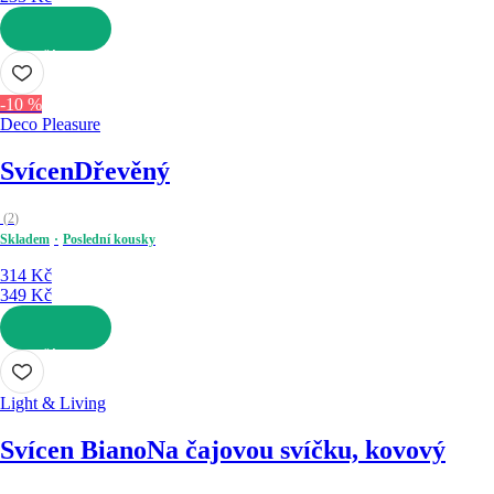
DO KOŠÍKU
-10 %
Deco Pleasure
Svícen
Dřevěný
(
2
)
Skladem
Poslední kousky
314 Kč
349 Kč
DO KOŠÍKU
Light & Living
Svícen Biano
Na čajovou svíčku, kovový