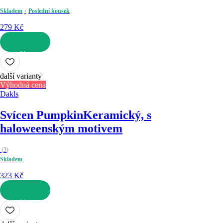
Skladem
Poslední kousek
279 Kč
DO KOŠÍKU
další varianty
Výhodná cena
Dakls
Svícen Pumpkin
Keramický, s
haloweenským motivem
(
3
)
Skladem
323 Kč
DO KOŠÍKU