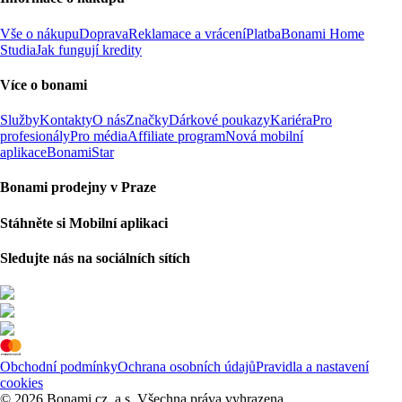
Vše o nákupu
Doprava
Reklamace a vrácení
Platba
Bonami Home
Studia
Jak fungují kredity
Více o bonami
Služby
Kontakty
O nás
Značky
Dárkové poukazy
Kariéra
Pro
profesionály
Pro média
Affiliate program
Nová mobilní
aplikace
BonamiStar
Bonami prodejny v Praze
Stáhněte si Mobilní aplikaci
Sledujte nás na sociálních sítích
Obchodní podmínky
Ochrana osobních údajů
Pravidla a nastavení
cookies
© 2026 Bonami.cz, a.s. Všechna práva vyhrazena.