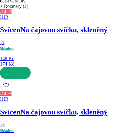
další varianty
+ Rozměry (2)
-14 %
IHR
Svícen
Na čajovou svíčku, skleněný
(
3
)
Skladem
148 Kč
174 Kč
DO KOŠÍKU
-14 %
IHR
Svícen
Na čajovou svíčku, skleněný
(
3
)
Skladem