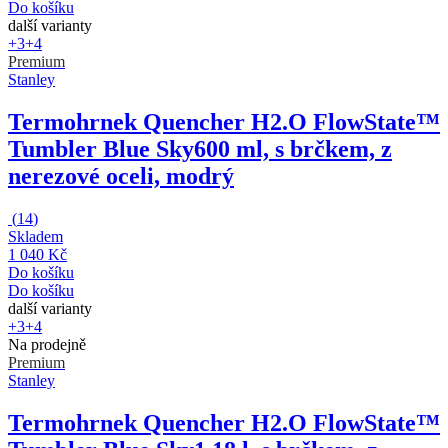
Do košíku
další varianty
+3
+4
Premium
Stanley
Termohrnek Quencher H2.O FlowState™
Tumbler Blue Sky
600 ml, s brčkem, z
nerezové oceli, modrý
(
14
)
Skladem
1 040 Kč
Do košíku
Do košíku
další varianty
+3
+4
Na prodejně
Premium
Stanley
Termohrnek Quencher H2.O FlowState™