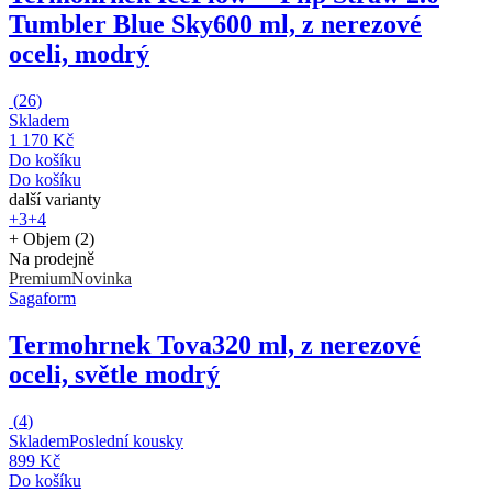
Tumbler Blue Sky
600 ml, z nerezové
oceli, modrý
(
26
)
Skladem
1 170 Kč
Do košíku
Do košíku
další varianty
+3
+4
+ Objem (2)
Na prodejně
Premium
Novinka
Sagaform
Termohrnek Tova
320 ml, z nerezové
oceli, světle modrý
(
4
)
Skladem
Poslední kousky
899 Kč
Do košíku