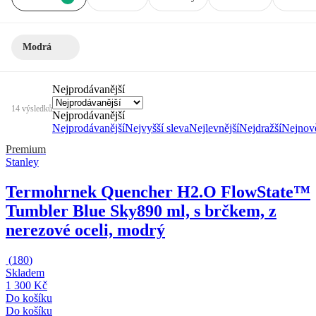
Modrá
Nejprodávanější
14 výsledků
Nejprodávanější
Nejprodávanější
Nejvyšší sleva
Nejlevnější
Nejdražší
Nejnově
Premium
Stanley
Termohrnek Quencher H2.O FlowState™
Tumbler Blue Sky
890 ml, s brčkem, z
nerezové oceli, modrý
(
180
)
Skladem
1 300 Kč
Do košíku
Do košíku