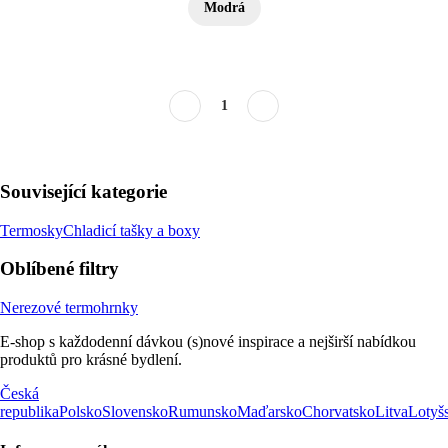
Modrá
1
Související kategorie
Termosky
Chladicí tašky a boxy
Oblíbené filtry
Nerezové termohrnky
E-shop s každodenní dávkou (s)nové inspirace a nejširší nabídkou
produktů pro krásné bydlení.
Česká
republika
Polsko
Slovensko
Rumunsko
Maďarsko
Chorvatsko
Litva
Lotyš