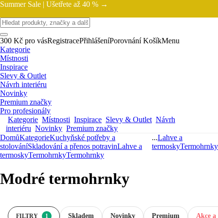
Summer Sale |
Ušetřete až 40 % →
300 Kč pro vás
Registrace
Přihlášení
Porovnání
Košík
Menu
Kategorie
Místnosti
Inspirace
Slevy & Outlet
Návrh interiéru
Novinky
Premium značky
Pro profesionály
Kategorie
Místnosti
Inspirace
Slevy & Outlet
Návrh
interiéru
Novinky
Premium značky
Domů
Kategorie
Kuchyňské potřeby a
...
Lahve a
stolování
Skladování a přenos potravin
Lahve a
termosky
Termohrnky
termosky
Termohrnky
Termohrnky
Modré termohrnky
Skladem
Novinky
Premium
Akce a 
FILTRY
1