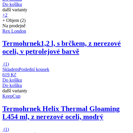
Do košíku
další varianty
+2
+ Objem (2)
Na prodejně
Rex London
Termohrnek
1,2 l, s brčkem, z nerezové
oceli, v petrolejové barvě
(
1
)
Skladem
Poslední kousek
619 Kč
Do košíku
Do košíku
další varianty
KeepCup
Termohrnek Helix Thermal Gloaming
L
454 ml, z nerezové oceli, modrý
(
1
)