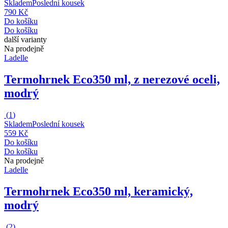
Skladem
Poslední kousek
790 Kč
Do košíku
Do košíku
další varianty
Na prodejně
Ladelle
Termohrnek Eco
350 ml, z nerezové oceli,
modrý
(
1
)
Skladem
Poslední kousek
559 Kč
Do košíku
Do košíku
Na prodejně
Ladelle
Termohrnek Eco
350 ml, keramický,
modrý
(
2
)