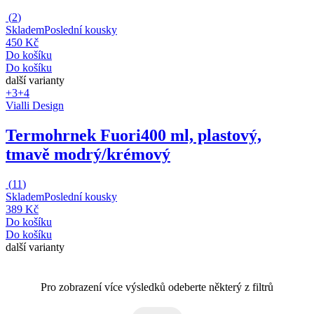
(
2
)
Skladem
Poslední kousky
450 Kč
Do košíku
Do košíku
další varianty
+3
+4
Vialli Design
Termohrnek Fuori
400 ml, plastový,
tmavě modrý/krémový
(
11
)
Skladem
Poslední kousky
389 Kč
Do košíku
Do košíku
další varianty
Pro zobrazení více výsledků odeberte některý z filtrů