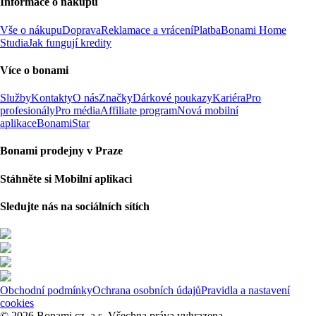
Informace o nákupu
Vše o nákupu
Doprava
Reklamace a vrácení
Platba
Bonami Home
Studia
Jak fungují kredity
Více o bonami
Služby
Kontakty
O nás
Značky
Dárkové poukazy
Kariéra
Pro
profesionály
Pro média
Affiliate program
Nová mobilní
aplikace
BonamiStar
Bonami prodejny v Praze
Stáhněte si Mobilní aplikaci
Sledujte nás na sociálních sítích
Obchodní podmínky
Ochrana osobních údajů
Pravidla a nastavení
cookies
© 2026 Bonami.cz, a.s. Všechna práva vyhrazena.