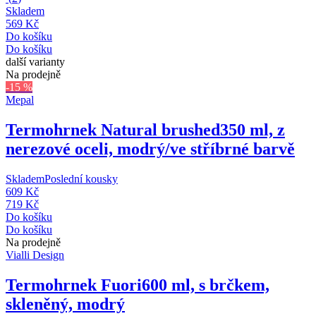
Skladem
569 Kč
Do košíku
Do košíku
další varianty
Na prodejně
-15 %
Mepal
Termohrnek Natural brushed
350 ml, z
nerezové oceli, modrý/ve stříbrné barvě
Skladem
Poslední kousky
609 Kč
719 Kč
Do košíku
Do košíku
Na prodejně
Vialli Design
Termohrnek Fuori
600 ml, s brčkem,
skleněný, modrý