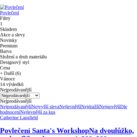
Povlečení
Filtry
1
Skladem
Akce a slevy
Novinky
Premium
Barva
Složení a druh materiálu
Designový styl
Cena
+ Další (6)
Vánoce
14 výsledků
Nejprodávanější
Nejprodávanější
Nejprodávanější
Nejvyšší sleva
Nejlevnější
Nejdražší
Nejnovější
Dle
hodnocení
Nejlevnější za kus
Catherine Lansfield
Povlečení Santa's Workshop
Na dvoulůžko,