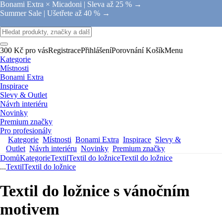
Bonami Extra × Micadoni |
Sleva až 25 % →
Summer Sale |
Ušetřete až 40 % →
300 Kč pro vás
Registrace
Přihlášení
Porovnání
Košík
Menu
Kategorie
Místnosti
Bonami Extra
Inspirace
Slevy & Outlet
Návrh interiéru
Novinky
Premium značky
Pro profesionály
Kategorie
Místnosti
Bonami Extra
Inspirace
Slevy &
Outlet
Návrh interiéru
Novinky
Premium značky
Domů
Kategorie
Textil
Textil do ložnice
Textil do ložnice
...
Textil
Textil do ložnice
Textil do ložnice s vánočním
motivem