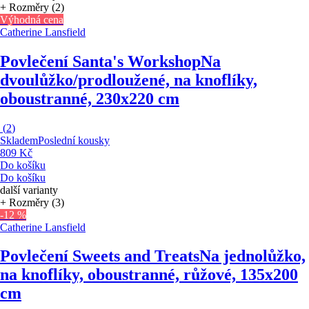
+ Rozměry (2)
Výhodná cena
Catherine Lansfield
Povlečení Santa's Workshop
Na
dvoulůžko/prodloužené, na knoflíky,
oboustranné, 230x220 cm
(
2
)
Skladem
Poslední kousky
809 Kč
Do košíku
Do košíku
další varianty
+ Rozměry (3)
-12 %
Catherine Lansfield
Povlečení Sweets and Treats
Na jednolůžko,
na knoflíky, oboustranné, růžové, 135x200
cm