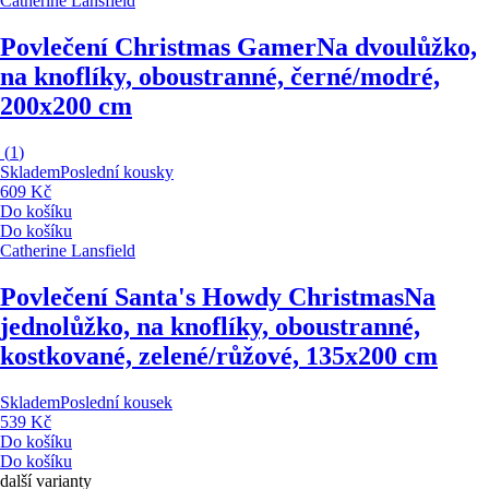
Catherine Lansfield
Povlečení Christmas Gamer
Na dvoulůžko,
na knoflíky, oboustranné, černé/modré,
200x200 cm
(
1
)
Skladem
Poslední kousky
609 Kč
Do košíku
Do košíku
Catherine Lansfield
Povlečení Santa's Howdy Christmas
Na
jednolůžko, na knoflíky, oboustranné,
kostkované, zelené/růžové, 135x200 cm
Skladem
Poslední kousek
539 Kč
Do košíku
Do košíku
další varianty