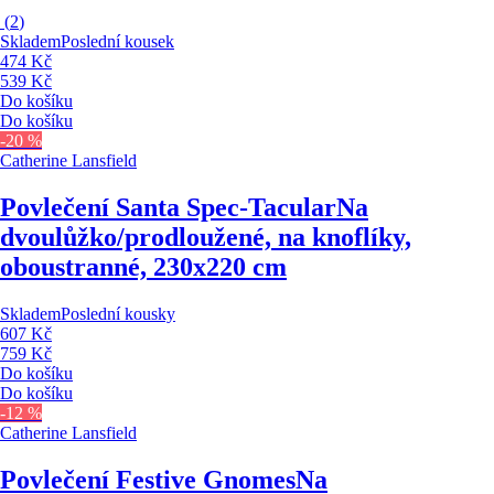
(
2
)
Skladem
Poslední kousek
474 Kč
539 Kč
Do košíku
Do košíku
-20 %
Catherine Lansfield
Povlečení Santa Spec-Tacular
Na
dvoulůžko/prodloužené, na knoflíky,
oboustranné, 230x220 cm
Skladem
Poslední kousky
607 Kč
759 Kč
Do košíku
Do košíku
-12 %
Catherine Lansfield
Povlečení Festive Gnomes
Na