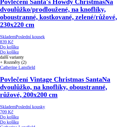
Povlečení Santa's Howdy Christmas
Na
dvoulůžko/prodloužené, na knoflíky,
oboustranné, kostkované, zelené/růžové,
230x220 cm
Skladem
Poslední kousek
839 Kč
Do košíku
Do košíku
další varianty
+ Rozměry (2)
Catherine Lansfield
Povlečení Vintage Christmas Santa
Na
dvoulůžko, na knoflíky, oboustranné,
růžové, 200x200 cm
Skladem
Poslední kousky
709 Kč
Do košíku
Do košíku