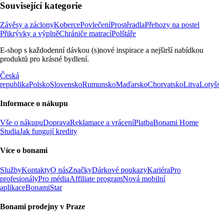
Související kategorie
Závěsy a záclony
Koberce
Povlečení
Prostěradla
Přehozy na postel
Přikrývky a výplně
Chrániče matrací
Polštáře
E-shop s každodenní dávkou (s)nové inspirace a nejširší nabídkou
produktů pro krásné bydlení.
Česká
republika
Polsko
Slovensko
Rumunsko
Maďarsko
Chorvatsko
Litva
Lotyš
Informace o nákupu
Vše o nákupu
Doprava
Reklamace a vrácení
Platba
Bonami Home
Studia
Jak fungují kredity
Více o bonami
Služby
Kontakty
O nás
Značky
Dárkové poukazy
Kariéra
Pro
profesionály
Pro média
Affiliate program
Nová mobilní
aplikace
BonamiStar
Bonami prodejny v Praze