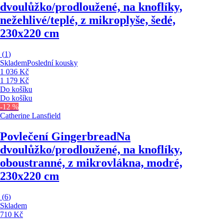
dvoulůžko/prodloužené, na knoflíky,
nežehlivé/teplé, z mikroplyše, šedé,
230x220 cm
(
1
)
Skladem
Poslední kousky
1 036 Kč
1 179 Kč
Do košíku
Do košíku
-12 %
Catherine Lansfield
Povlečení Gingerbread
Na
dvoulůžko/prodloužené, na knoflíky,
oboustranné, z mikrovlákna, modré,
230x220 cm
(
6
)
Skladem
710 Kč