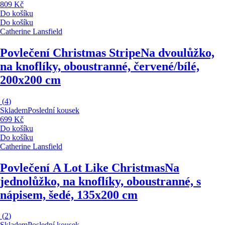
809 Kč
Do košíku
Do košíku
Catherine Lansfield
Povlečení Christmas Stripe
Na dvoulůžko,
na knoflíky, oboustranné, červené/bílé,
200x200 cm
(
4
)
Skladem
Poslední kousek
699 Kč
Do košíku
Do košíku
Catherine Lansfield
Povlečení A Lot Like Christmas
Na
jednolůžko, na knoflíky, oboustranné, s
nápisem, šedé, 135x200 cm
(
2
)
Skladem
Poslední kousek