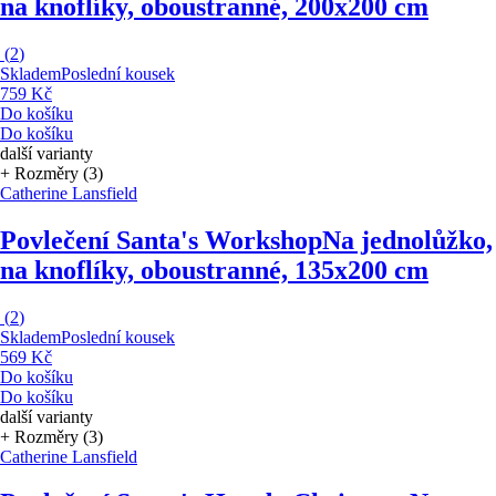
na knoflíky, oboustranné, 200x200 cm
(
2
)
Skladem
Poslední kousek
759 Kč
Do košíku
Do košíku
další varianty
+ Rozměry (3)
Catherine Lansfield
Povlečení Santa's Workshop
Na jednolůžko,
na knoflíky, oboustranné, 135x200 cm
(
2
)
Skladem
Poslední kousek
569 Kč
Do košíku
Do košíku
další varianty
+ Rozměry (3)
Catherine Lansfield