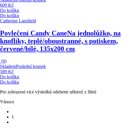
609 Kč
Do košíku
Do košíku
Catherine Lansfield
Povlečení Candy Cane
Na jednolůžko, na
knoflíky, teplé/oboustranné, s potiskem,
červené/bílé, 135x200 cm
(
9
)
Skladem
Poslední kousek
589 Kč
Do košíku
Do košíku
Pro zobrazení více výsledků odeberte některý z filtrů
Vánoce
1