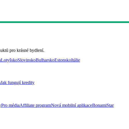
uktů pro krásné bydlení.
a
Lotyšsko
Slovinsko
Bulharsko
Estonsko
Itálie
a
Jak fungují kredity
y
Pro média
Affiliate program
Nová mobilní aplikace
BonamiStar