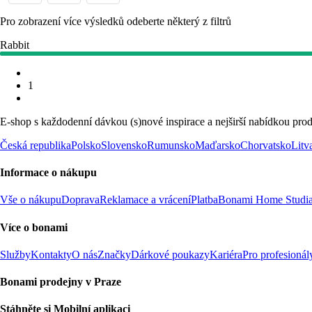
Pro zobrazení více výsledků odeberte některý z filtrů
Rabbit
1
E-shop s každodenní dávkou (s)nové inspirace a nejširší nabídkou prod
Česká republika
Polsko
Slovensko
Rumunsko
Maďarsko
Chorvatsko
Litv
Informace o nákupu
Vše o nákupu
Doprava
Reklamace a vrácení
Platba
Bonami Home Studi
Více o bonami
Služby
Kontakty
O nás
Značky
Dárkové poukazy
Kariéra
Pro profesionál
Bonami prodejny v Praze
Stáhněte si Mobilní aplikaci