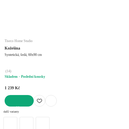
Tiseco Home Studio
Kožešina
Syntetická, šedá, 60x90 cm
(
14
)
Skladem
Poslední kousky
1 239 Kč
DO KOŠÍKU
další varianty