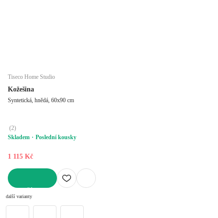
Tiseco Home Studio
Kožešina
Syntetická, hnědá, 60x90 cm
(
2
)
Skladem
Poslední kousky
1 115 Kč
DO KOŠÍKU
další varianty