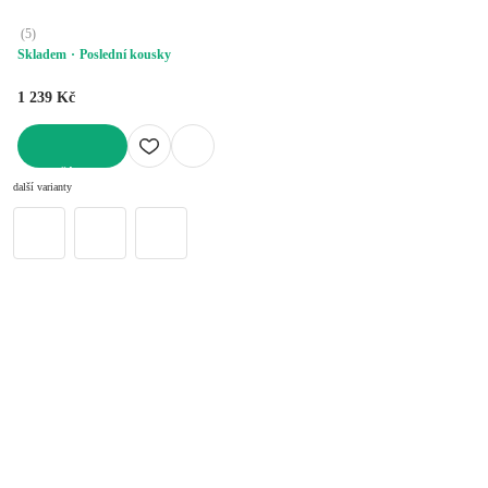
(
5
)
Skladem
Poslední kousky
1 239 Kč
DO KOŠÍKU
další varianty