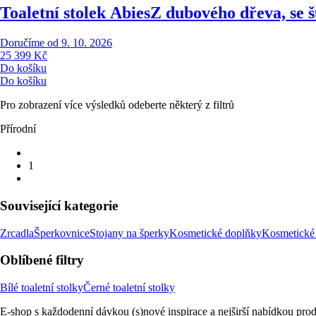
Toaletní stolek Abies
Z dubového dřeva, se 
Doručíme od 9. 10. 2026
25 399 Kč
Do košíku
Do košíku
Pro zobrazení více výsledků odeberte některý z filtrů
Přírodní
1
Související kategorie
Zrcadla
Šperkovnice
Stojany na šperky
Kosmetické doplňky
Kosmetické 
Oblíbené filtry
Bílé toaletní stolky
Černé toaletní stolky
E-shop s každodenní dávkou (s)nové inspirace a nejširší nabídkou prod