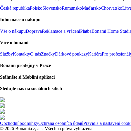
Česká republika
Polsko
Slovensko
Rumunsko
Maďarsko
Chorvatsko
Litv
Informace o nákupu
Vše o nákupu
Doprava
Reklamace a vrácení
Platba
Bonami Home Studi
Více o bonami
Služby
Kontakty
O nás
Značky
Dárkové poukazy
Kariéra
Pro profesionál
Bonami prodejny v Praze
Stáhněte si Mobilní aplikaci
Sledujte nás na sociálních sítích
Obchodní podmínky
Ochrana osobních údajů
Pravidla a nastavení cook
© 2026 Bonami.cz, a.s. Všechna práva vyhrazena.