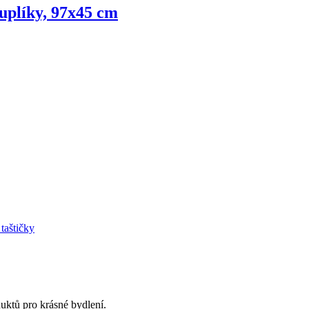
šuplíky, 97x45 cm
taštičky
uktů pro krásné bydlení.