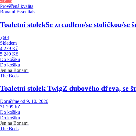
-18 %
Prověřená kvalita
Bonami Essentials
Toaletní stolek
Se zrcadlem/se stoličkou/se 
(
60
)
Skladem
4 279 Kč
5 249 Kč
Do košíku
Do košíku
Jen na Bonami
The Beds
Toaletní stolek Twig
Z dubového dřeva, se š
Doručíme od 9. 10. 2026
31 299 Kč
Do košíku
Do košíku
Jen na Bonami
The Beds