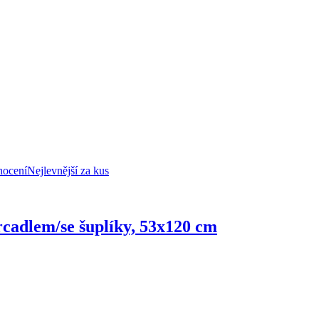
nocení
Nejlevnější za kus
rcadlem/se šuplíky, 53x120 cm