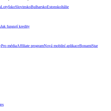
a
Lotyšsko
Slovinsko
Bulharsko
Estonsko
Itálie
a
Jak fungují kredity
y
Pro média
Affiliate program
Nová mobilní aplikace
BonamiStar
ies