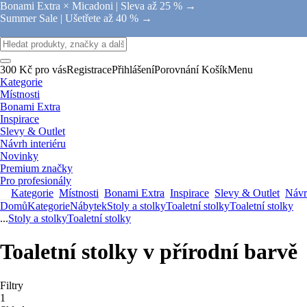
Bonami Extra × Micadoni |
Sleva až 25 % →
Summer Sale |
Ušetřete až 40 % →
300 Kč pro vás
Registrace
Přihlášení
Porovnání
Košík
Menu
Kategorie
Místnosti
Bonami Extra
Inspirace
Slevy & Outlet
Návrh interiéru
Novinky
Premium značky
Pro profesionály
Kategorie
Místnosti
Bonami Extra
Inspirace
Slevy & Outlet
Návrh
Domů
Kategorie
Nábytek
Stoly a stolky
Toaletní stolky
Toaletní stolky
...
Stoly a stolky
Toaletní stolky
Toaletní stolky v přírodní barvě
Filtry
1