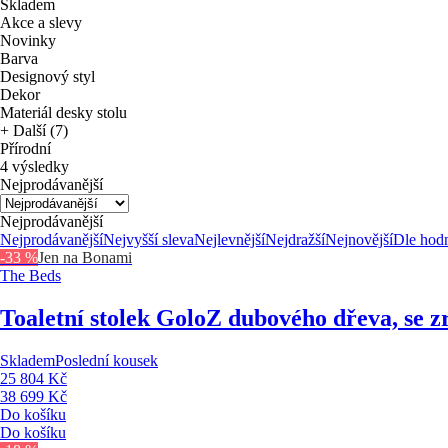
Skladem
Akce a slevy
Novinky
Barva
Designový styl
Dekor
Materiál desky stolu
+ Další (7)
Přírodní
4 výsledky
Nejprodávanější
Nejprodávanější
Nejprodávanější
Nejvyšší sleva
Nejlevnější
Nejdražší
Nejnovější
Dle hod
-33 %
Jen na Bonami
The Beds
Toaletní stolek Golo
Z dubového dřeva, se z
Skladem
Poslední kousek
25 804 Kč
38 699 Kč
Do košíku
Do košíku