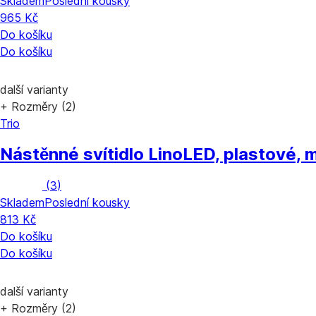
Skladem
Poslední kousky
965 Kč
Do košíku
Do košíku
další varianty
+ Rozměry (2)
Trio
Nástěnné svítidlo Lino
LED, plastové, 
(
3
)
Skladem
Poslední kousky
813 Kč
Do košíku
Do košíku
další varianty
+ Rozměry (2)