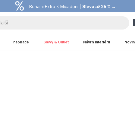
Bonami Extra × Micadoni |
Summer Sale |
Ušetřete až 40 % →
Sleva až 25 % →
Inspirace
Slevy & Outlet
Návrh interiéru
Novin