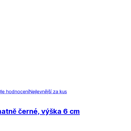
Dle hodnocení
Nejlevnější za kus
matně černé, výška 6 cm