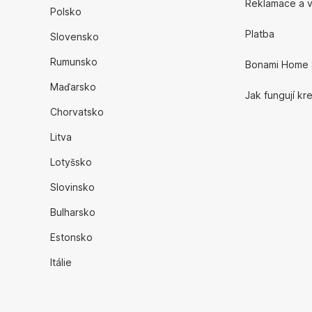
Reklamace a v
Polsko
Platba
Slovensko
Rumunsko
Bonami Home 
Maďarsko
Jak fungují kr
Chorvatsko
Litva
Lotyšsko
Slovinsko
Bulharsko
Estonsko
Itálie