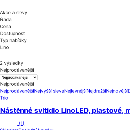
Akce a slevy
Řada
Cena
Dostupnost
Typ nabídky
Lino
2 výsledky
Nejprodávanější
Nejprodávanější
Nejprodávanější
Nejvyšší sleva
Nejlevnější
Nejdražší
Nejnovější
Trio
Nástěnné svítidlo Lino
LED, plastové, 
(
1
)