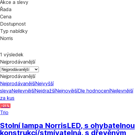
Akce a slevy
Řada
Cena
Dostupnost
Typ nabídky
Norris
1 výsledek
Nejprodávanější
Nejprodávanější
Nejprodávanější
Nejvyšší
sleva
Nejlevnější
Nejdražší
Nejnovější
Dle hodnocení
Nejlevnější
za kus
-21 %
Trio
Stolní lampa Norris
LED, s ohybatelnou
konstrukcí/stmívatelná, s dřevěným