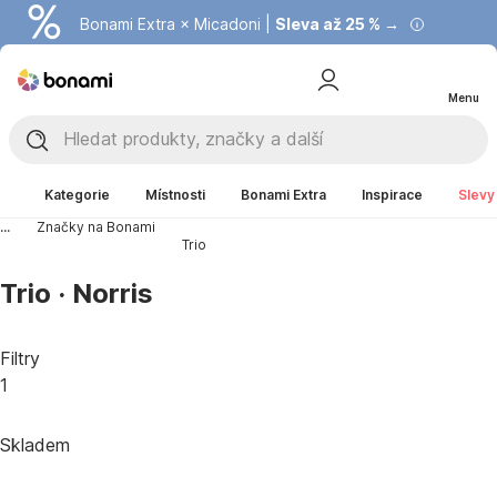
Bonami Extra × Micadoni |
Summer Sale |
Ušetřete až 40 % →
Sleva až 25 % →
Menu
Kategorie
Místnosti
Bonami Extra
Inspirace
Slevy
...
Značky na Bonami
Trio
Trio · Norris
Filtry
1
Skladem