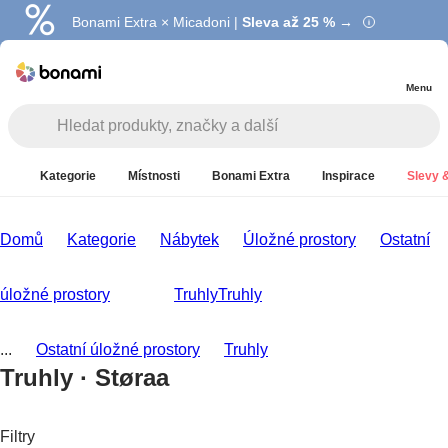
Bonami Extra × Micadoni |
Summer Sale |
Ušetřete až 40 % →
Sleva až 25 % →
Menu
Kategorie
Místnosti
Bonami Extra
Inspirace
Slevy &
Domů
Kategorie
Nábytek
Úložné prostory
Ostatní
úložné prostory
Truhly
Truhly
...
Ostatní úložné prostory
Truhly
Truhly · Støraa
Filtry