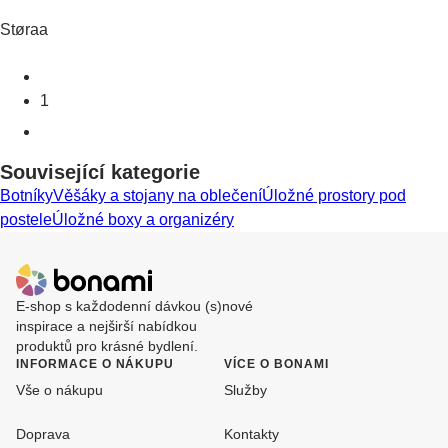
Støraa
1
Související kategorie
Botníky
Věšáky a stojany na oblečení
Úložné prostory pod
postele
Úložné boxy a organizéry
E-shop s každodenní dávkou (s)nové
inspirace a nejširší nabídkou
produktů pro krásné bydlení.
INFORMACE O NÁKUPU
VÍCE O BONAMI
Vše o nákupu
Služby
Doprava
Kontakty