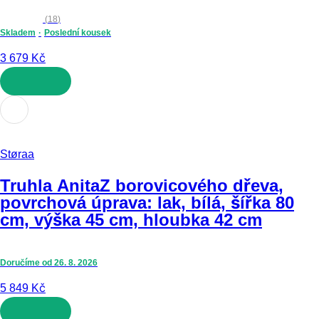
(
18
)
Skladem
Poslední kousek
3 679 Kč
DO KOŠÍKU
Støraa
Truhla Anita
Z borovicového dřeva,
povrchová úprava: lak, bílá, šířka 80
cm, výška 45 cm, hloubka 42 cm
Doručíme od 26. 8. 2026
5 849 Kč