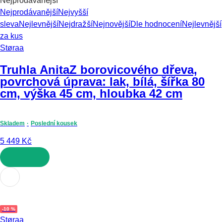
Nejprodávanější
Nejprodávanější
Nejvyšší
sleva
Nejlevnější
Nejdražší
Nejnovější
Dle hodnocení
Nejlevnější
za kus
Støraa
Truhla Anita
Z borovicového dřeva,
povrchová úprava: lak, bílá, šířka 80
cm, výška 45 cm, hloubka 42 cm
Skladem
Poslední kousek
5 449 Kč
DO KOŠÍKU
-10 %
Støraa