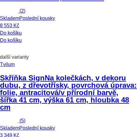
(
2
)
Skladem
Poslední kousky
8 553 Kč
Do košíku
Do košíku
další varianty
Tvilum
Skříňka Sign
Na kolečkách, v dekoru
dubu, z dřevotřísky, povrchová úprava:
folie, antracitová/v přírodní barvě,
šířka 41 cm, výška 61 cm, hloubka 48
cm
(
5
)
Skladem
Poslední kousky
3 349 Kč