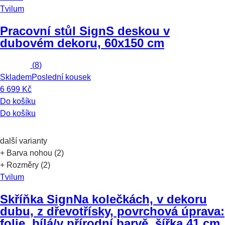
Tvilum
Pracovní stůl Sign
S deskou v
dubovém dekoru, 60x150 cm
(
8
)
Skladem
Poslední kousek
6 699 Kč
Do košíku
Do košíku
další varianty
+ Barva nohou (2)
+ Rozměry (2)
Tvilum
Skříňka Sign
Na kolečkách, v dekoru
dubu, z dřevotřísky, povrchová úprava:
folie, bílá/v přírodní barvě, šířka 41 cm,