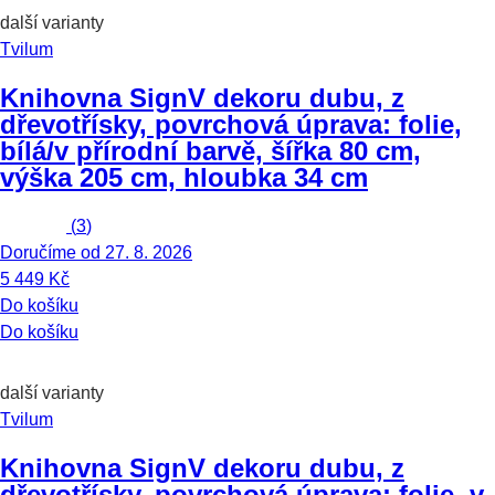
další varianty
Tvilum
Knihovna Sign
V dekoru dubu, z
dřevotřísky, povrchová úprava: folie,
bílá/v přírodní barvě, šířka 80 cm,
výška 205 cm, hloubka 34 cm
(
3
)
Doručíme od 27. 8. 2026
5 449 Kč
Do košíku
Do košíku
další varianty
Tvilum
Knihovna Sign
V dekoru dubu, z
dřevotřísky, povrchová úprava: folie, v