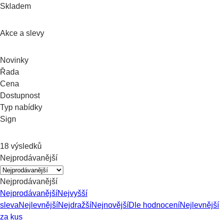
Skladem
Akce a slevy
Novinky
Řada
Cena
Dostupnost
Typ nabídky
Sign
18 výsledků
Nejprodávanější
Nejprodávanější
Nejprodávanější
Nejvyšší
sleva
Nejlevnější
Nejdražší
Nejnovější
Dle hodnocení
Nejlevnější
za kus