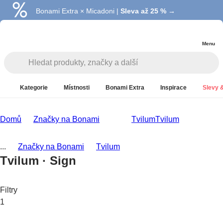
Bonami Extra × Micadoni |
Summer Sale |
Ušetřete až 40 % →
Sleva až 25 % →
Menu
Kategorie
Místnosti
Bonami Extra
Inspirace
Slevy &
Domů
Značky na Bonami
Tvilum
Tvilum
...
Značky na Bonami
Tvilum
Tvilum · Sign
Filtry
1