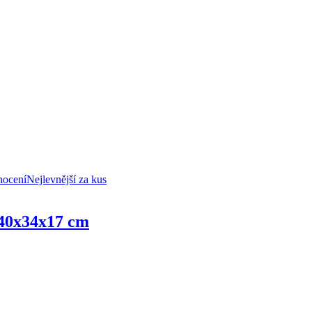
nocení
Nejlevnější za kus
, 40x34x17 cm