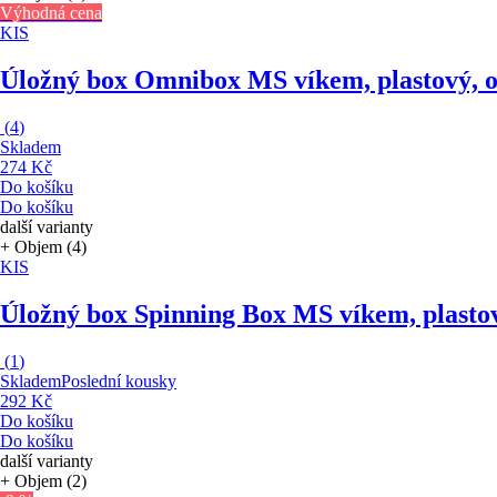
Výhodná cena
KIS
Úložný box Omnibox M
S víkem, plastový, 
(
4
)
Skladem
274 Kč
Do košíku
Do košíku
další varianty
+ Objem (4)
KIS
Úložný box Spinning Box M
S víkem, plasto
(
1
)
Skladem
Poslední kousky
292 Kč
Do košíku
Do košíku
další varianty
+ Objem (2)