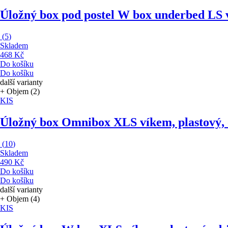
Úložný box pod postel W box underbed L
S 
(
5
)
Skladem
468 Kč
Do košíku
Do košíku
další varianty
+ Objem (2)
KIS
Úložný box Omnibox XL
S víkem, plastový,
(
10
)
Skladem
490 Kč
Do košíku
Do košíku
další varianty
+ Objem (4)
KIS