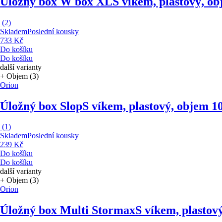
Úložný box W box XL
S víkem, plastový, ob
(
2
)
Skladem
Poslední kousky
733 Kč
Do košíku
Do košíku
další varianty
+ Objem (3)
Orion
Úložný box Slop
S víkem, plastový, objem 1
(
1
)
Skladem
Poslední kousky
239 Kč
Do košíku
Do košíku
další varianty
+ Objem (3)
Orion
Úložný box Multi Stormax
S víkem, plastov