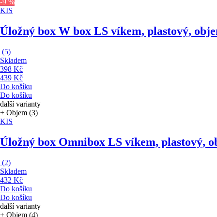
-9 %
KIS
Úložný box W box L
S víkem, plastový, obj
(
5
)
Skladem
398 Kč
439 Kč
Do košíku
Do košíku
další varianty
+ Objem (3)
KIS
Úložný box Omnibox L
S víkem, plastový, 
(
2
)
Skladem
432 Kč
Do košíku
Do košíku
další varianty
+ Objem (4)