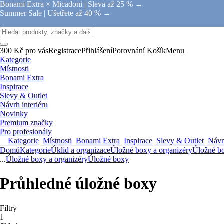
Bonami Extra × Micadoni |
Sleva až 25 % →
Summer Sale |
Ušetřete až 40 % →
300 Kč pro vás
Registrace
Přihlášení
Porovnání
Košík
Menu
Kategorie
Místnosti
Bonami Extra
Inspirace
Slevy & Outlet
Návrh interiéru
Novinky
Premium značky
Pro profesionály
Kategorie
Místnosti
Bonami Extra
Inspirace
Slevy & Outlet
Návrh
Domů
Kategorie
Úklid a organizace
Úložné boxy a organizéry
Úložné b
...
Úložné boxy a organizéry
Úložné boxy
Průhledné úložné boxy
Filtry
1