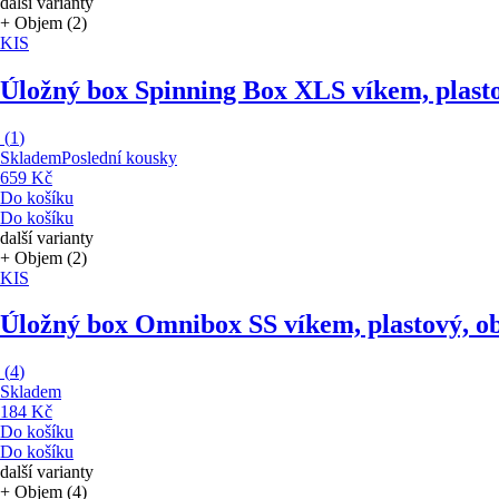
další varianty
+ Objem (2)
KIS
Úložný box Spinning Box XL
S víkem, plast
(
1
)
Skladem
Poslední kousky
659 Kč
Do košíku
Do košíku
další varianty
+ Objem (2)
KIS
Úložný box Omnibox S
S víkem, plastový, o
(
4
)
Skladem
184 Kč
Do košíku
Do košíku
další varianty
+ Objem (4)