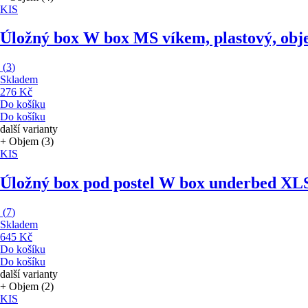
KIS
Úložný box W box M
S víkem, plastový, obj
(
3
)
Skladem
276 Kč
Do košíku
Do košíku
další varianty
+ Objem (3)
KIS
Úložný box pod postel W box underbed XL
(
7
)
Skladem
645 Kč
Do košíku
Do košíku
další varianty
+ Objem (2)
KIS