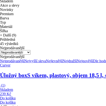
Skladem
Akce a slevy
Novinky
Premium
Barva
Typ
Materiál
Šířka
+ Další (9)
Průhledná
45 výsledků
Nejprodávanější
Nejprodávanější
Nejprodávanější
Nejvyšší sleva
Nejlevnější
Nejdražší
Nejnovější
Dle hod
Curver
Úložný box
S víkem, plastový, objem 18,5 l
(
1
)
Skladem
239 Kč
Do košíku
Do košíku