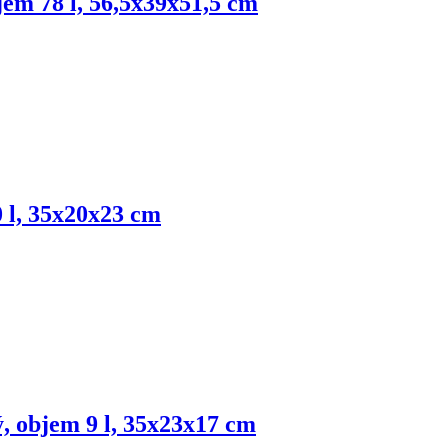
jem 78 l, 56,5x39x51,5 cm
0 l, 35x20x23 cm
ý, objem 9 l, 35x23x17 cm