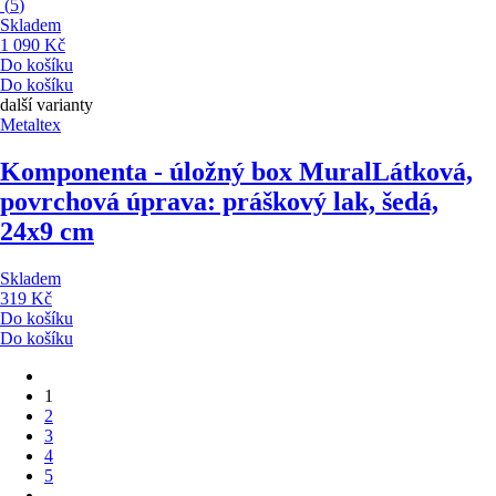
(
5
)
Skladem
1 090 Kč
Do košíku
Do košíku
další varianty
Metaltex
Komponenta - úložný box Mural
Látková,
povrchová úprava: práškový lak, šedá,
24x9 cm
Skladem
319 Kč
Do košíku
Do košíku
1
2
3
4
5
...