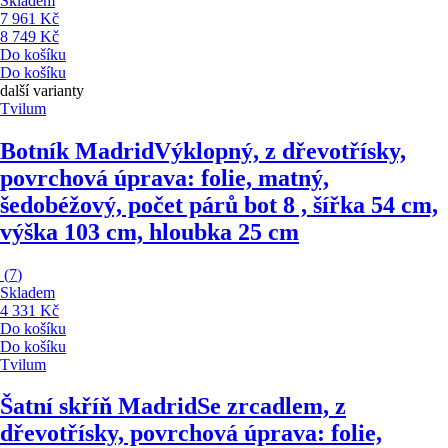
Skladem
7 961 Kč
8 749 Kč
Do košíku
Do košíku
další varianty
Tvilum
Botník Madrid
Výklopný, z dřevotřísky,
povrchová úprava: folie, matný,
šedobéžový, počet párů bot 8 , šířka 54 cm,
výška 103 cm, hloubka 25 cm
(
7
)
Skladem
4 331 Kč
Do košíku
Do košíku
Tvilum
Šatní skříň Madrid
Se zrcadlem, z
dřevotřísky, povrchová úprava: folie,