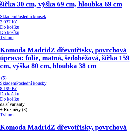
šířka 30 cm, výška 69 cm, hloubka 69 cm
Skladem
Poslední kousek
2 037 Kč
Do košíku
Do košíku
Tvilum
Komoda Madrid
Z dřevotřísky, povrchová
úprava: folie, matná, šedobéžová, šířka 159
cm, výška 80 cm, hloubka 38 cm
(
5
)
Skladem
Poslední kousky
8 199 Kč
Do košíku
Do košíku
další varianty
+ Rozměry (3)
Tvilum
Komoda Madrid
Z dřevotřísky, povrchová