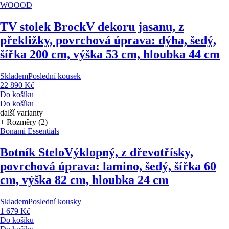
WOOOD
TV stolek Brock
V dekoru jasanu, z
překližky, povrchová úprava: dýha, šedý,
šířka 200 cm, výška 53 cm, hloubka 44 cm
Skladem
Poslední kousek
22 890 Kč
Do košíku
Do košíku
další varianty
+ Rozměry (2)
Bonami Essentials
Botník Stelo
Výklopný, z dřevotřísky,
povrchová úprava: lamino, šedý, šířka 60
cm, výška 82 cm, hloubka 24 cm
Skladem
Poslední kousky
1 679 Kč
Do košíku