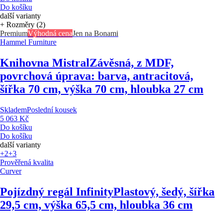
Do košíku
další varianty
+ Rozměry (2)
Premium
Výhodná cena
Jen na Bonami
Hammel Furniture
Knihovna Mistral
Závěsná, z MDF,
povrchová úprava: barva, antracitová,
šířka 70 cm, výška 70 cm, hloubka 27 cm
Skladem
Poslední kousek
5 063 Kč
Do košíku
Do košíku
další varianty
+2
+3
Prověřená kvalita
Curver
Pojízdný regál Infinity
Plastový, šedý, šířka
29,5 cm, výška 65,5 cm, hloubka 36 cm