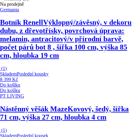
Na prodejně
Germania
Botník Renell
Výklopný/závěsný, v dekoru
dubu, z dřevotřísky, povrchová úprava:
melamin, antracitový/v přírodní barvě,
počet párů bot 8 , šířka 100 cm, výška 85
cm, hloubka 19 cm
(
1
)
Skladem
Poslední kousky
8 399 Kč
Do košíku
Do košíku
PT LIVING
Nástěnný věšák Maze
Kovový, šedý, šířka
71 cm, výška 27 cm, hloubka 4 cm
(
1
)
Skladem
Poslední kousek