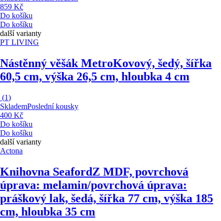
859 Kč
Do košíku
Do košíku
další varianty
PT LIVING
Nástěnný věšák Metro
Kovový, šedý, šířka
60,5 cm, výška 26,5 cm, hloubka 4 cm
(
1
)
Skladem
Poslední kousky
400 Kč
Do košíku
Do košíku
další varianty
Actona
Knihovna Seaford
Z MDF, povrchová
úprava: melamin/povrchová úprava:
práškový lak, šedá, šířka 77 cm, výška 185
cm, hloubka 35 cm