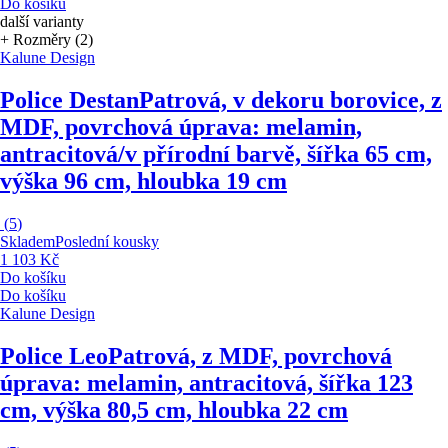
Do košíku
další varianty
+ Rozměry (2)
Kalune Design
Police Destan
Patrová, v dekoru borovice, z
MDF, povrchová úprava: melamin,
antracitová/v přírodní barvě, šířka 65 cm,
výška 96 cm, hloubka 19 cm
(
5
)
Skladem
Poslední kousky
1 103 Kč
Do košíku
Do košíku
Kalune Design
Police Leo
Patrová, z MDF, povrchová
úprava: melamin, antracitová, šířka 123
cm, výška 80,5 cm, hloubka 22 cm