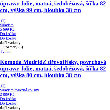
úprava: folie, matná, šedobéžová, šířka 82
cm, výška 99 cm, hloubka 38 cm
(
1
)
Skladem
5 699 Kč
Do košíku
Do košíku
další varianty
+ Rozměry (3)
Tvilum
Komoda Madrid
Z dřevotřísky, povrchová
úprava: folie, matná, šedobéžová, šířka 82
cm, výška 80 cm, hloubka 38 cm
(
1
)
Skladem
Poslední kousky
2 889 Kč
Do košíku
Do košíku
další varianty