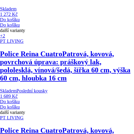
Skladem
1 272 Kč
Do košíku
Do košíku
další varianty
+2
PT LIVING
Police Reina Cuatro
Patrová, kovová,
povrchová úprava: práškový lak,
pololesklá, vínová/šedá, šířka 60 cm, výška
60 cm, hloubka 16 cm
Skladem
Poslední kousky
1 689 Kč
Do košíku
Do košíku
další varianty
PT LIVING
Police Reina Cuatro
Patrová, kovová,