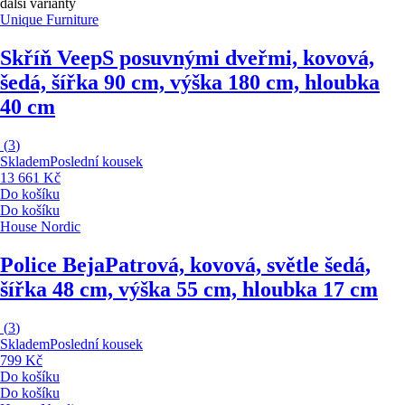
další varianty
Unique Furniture
Skříň Veep
S posuvnými dveřmi, kovová,
šedá, šířka 90 cm, výška 180 cm, hloubka
40 cm
(
3
)
Skladem
Poslední kousek
13 661 Kč
Do košíku
Do košíku
House Nordic
Police Beja
Patrová, kovová, světle šedá,
šířka 48 cm, výška 55 cm, hloubka 17 cm
(
3
)
Skladem
Poslední kousek
799 Kč
Do košíku
Do košíku