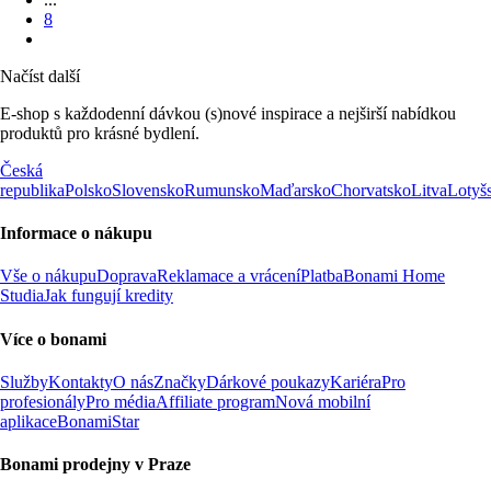
8
Načíst další
E-shop s každodenní dávkou (s)nové inspirace a nejširší nabídkou
produktů pro krásné bydlení.
Česká
republika
Polsko
Slovensko
Rumunsko
Maďarsko
Chorvatsko
Litva
Lotyš
Informace o nákupu
Vše o nákupu
Doprava
Reklamace a vrácení
Platba
Bonami Home
Studia
Jak fungují kredity
Více o bonami
Služby
Kontakty
O nás
Značky
Dárkové poukazy
Kariéra
Pro
profesionály
Pro média
Affiliate program
Nová mobilní
aplikace
BonamiStar
Bonami prodejny v Praze