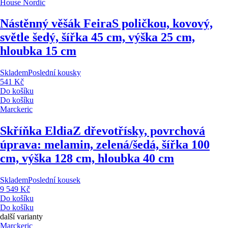
House Nordic
Nástěnný věšák Feira
S poličkou, kovový,
světle šedý, šířka 45 cm, výška 25 cm,
hloubka 15 cm
Skladem
Poslední kousky
541 Kč
Do košíku
Do košíku
Marckeric
Skříňka Eldia
Z dřevotřísky, povrchová
úprava: melamin, zelená/šedá, šířka 100
cm, výška 128 cm, hloubka 40 cm
Skladem
Poslední kousek
9 549 Kč
Do košíku
Do košíku
další varianty
Marckeric