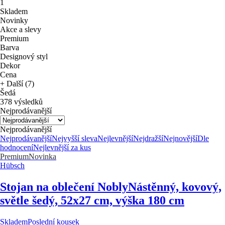
1
Skladem
Novinky
Akce a slevy
Premium
Barva
Designový styl
Dekor
Cena
+ Další (7)
Šedá
378 výsledků
Nejprodávanější
Nejprodávanější
Nejprodávanější
Nejvyšší sleva
Nejlevnější
Nejdražší
Nejnovější
Dle
hodnocení
Nejlevnější za kus
Premium
Novinka
Hübsch
Stojan na oblečení Nobly
Nástěnný, kovový,
světle šedý, 52x27 cm, výška 180 cm
Skladem
Poslední kousek