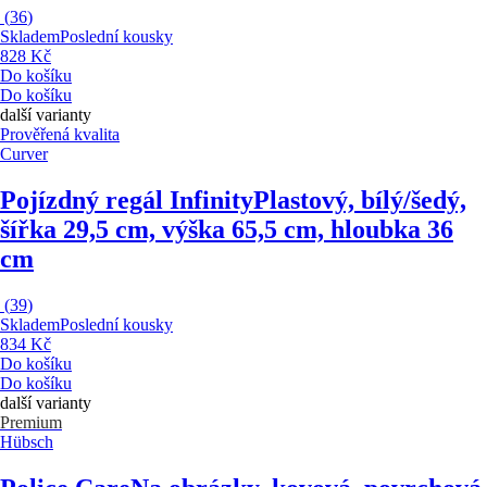
(
36
)
Skladem
Poslední kousky
828 Kč
Do košíku
Do košíku
další varianty
Prověřená kvalita
Curver
Pojízdný regál Infinity
Plastový, bílý/šedý,
šířka 29,5 cm, výška 65,5 cm, hloubka 36
cm
(
39
)
Skladem
Poslední kousky
834 Kč
Do košíku
Do košíku
další varianty
Premium
Hübsch