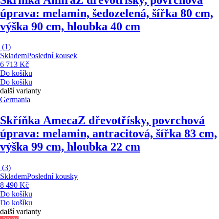
úprava: melamin, šedozelená, šířka 80 cm,
výška 90 cm, hloubka 40 cm
(
1
)
Skladem
Poslední kousek
6 713 Kč
Do košíku
Do košíku
další varianty
Germania
Skříňka Ameca
Z dřevotřísky, povrchová
úprava: melamin, antracitová, šířka 83 cm,
výška 99 cm, hloubka 22 cm
(
3
)
Skladem
Poslední kousky
8 490 Kč
Do košíku
Do košíku
další varianty