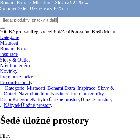
Bonami Extra × Micadoni |
Sleva až 25 % →
Summer Sale |
Ušetřete až 40 % →
300 Kč pro vás
Registrace
Přihlášení
Porovnání
Košík
Menu
Kategorie
Místnosti
Bonami Extra
Inspirace
Slevy & Outlet
Návrh interiéru
Novinky
Premium značky
Pro profesionály
Kategorie
Místnosti
Bonami Extra
Inspirace
Slevy &
Outlet
Návrh interiéru
Novinky
Premium značky
Domů
Kategorie
Nábytek
Úložné prostory
Úložné prostory
...
Nábytek
Úložné prostory
Šedé úložné prostory
Filtry