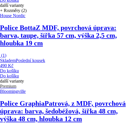
Do košíku
další varianty
+ Rozměry (2)
House Nordic
Police Botta
Z MDF, povrchová úprava:
barva, taupe, šířka 57 cm, výška 2,5 cm,
hloubka 19 cm
(
1
)
Skladem
Poslední kousek
490 Kč
Do košíku
Do košíku
další varianty
Premium
Bloomingville
Police Graphia
Patrová, z MDF, povrchová
úprava: barva, šedobéžová, šířka 48 cm,
výška 48 cm, hloubka 12 cm