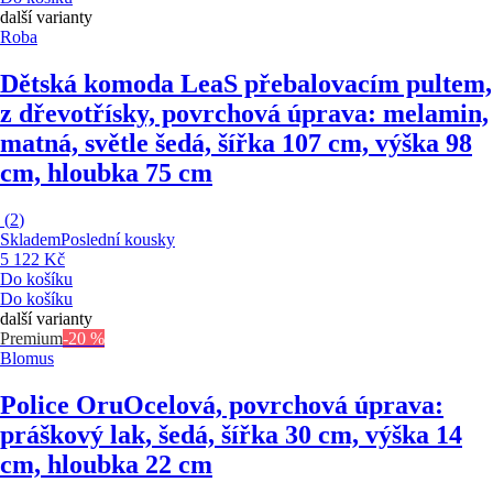
další varianty
Roba
Dětská komoda Lea
S přebalovacím pultem,
z dřevotřísky, povrchová úprava: melamin,
matná, světle šedá, šířka 107 cm, výška 98
cm, hloubka 75 cm
(
2
)
Skladem
Poslední kousky
5 122 Kč
Do košíku
Do košíku
další varianty
Premium
-20 %
Blomus
Police Oru
Ocelová, povrchová úprava:
práškový lak, šedá, šířka 30 cm, výška 14
cm, hloubka 22 cm