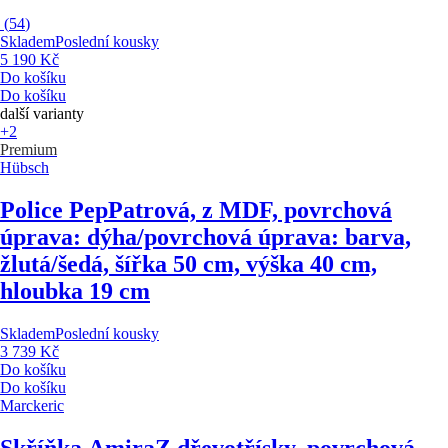
(
54
)
Skladem
Poslední kousky
5 190 Kč
Do košíku
Do košíku
další varianty
+2
Premium
Hübsch
Police Pep
Patrová, z MDF, povrchová
úprava: dýha/povrchová úprava: barva,
žlutá/šedá, šířka 50 cm, výška 40 cm,
hloubka 19 cm
Skladem
Poslední kousky
3 739 Kč
Do košíku
Do košíku
Marckeric
Skříňka Amira
Z dřevotřísky, povrchová