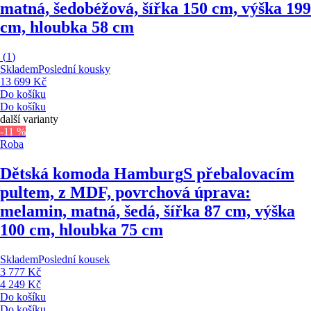
matná, šedobéžová, šířka 150 cm, výška 199
cm, hloubka 58 cm
(
1
)
Skladem
Poslední kousky
13 699 Kč
Do košíku
Do košíku
další varianty
-11 %
Roba
Dětská komoda Hamburg
S přebalovacím
pultem, z MDF, povrchová úprava:
melamin, matná, šedá, šířka 87 cm, výška
100 cm, hloubka 75 cm
Skladem
Poslední kousek
3 777 Kč
4 249 Kč
Do košíku
Do košíku