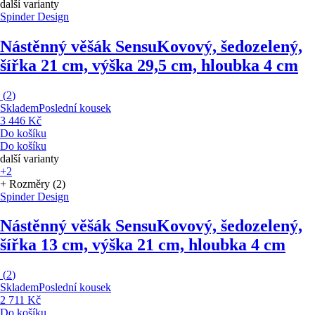
další varianty
Spinder Design
Nástěnný věšák Sensu
Kovový, šedozelený,
šířka 21 cm, výška 29,5 cm, hloubka 4 cm
(
2
)
Skladem
Poslední kousek
3 446 Kč
Do košíku
Do košíku
další varianty
+2
+ Rozměry (2)
Spinder Design
Nástěnný věšák Sensu
Kovový, šedozelený,
šířka 13 cm, výška 21 cm, hloubka 4 cm
(
2
)
Skladem
Poslední kousek
2 711 Kč
Do košíku