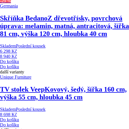
-29 %
Germania
Skříňka Bedano
Z dřevotřísky, povrchová
úprava: melamin, matná, antracitová, šířka
81 cm, výška 120 cm, hloubka 40 cm
Skladem
Poslední kousek
6 298 Kč
8 940 Kč
Do košíku
Do košíku
další varianty
Unique Furniture
TV stolek Veep
Kovový, šedý, šířka 160 cm,
výška 55 cm, hloubka 45 cm
Skladem
Poslední kousek
8 698 Kč
Do košíku
Do košíku