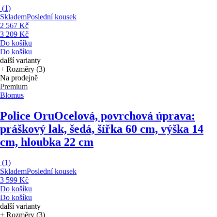
(
1
)
Skladem
Poslední kousek
2 567 Kč
3 209 Kč
Do košíku
Do košíku
další varianty
+ Rozměry (3)
Na prodejně
Premium
Blomus
Police Oru
Ocelová, povrchová úprava:
práškový lak, šedá, šířka 60 cm, výška 14
cm, hloubka 22 cm
(
1
)
Skladem
Poslední kousek
3 599 Kč
Do košíku
Do košíku
další varianty
+ Rozměry (3)