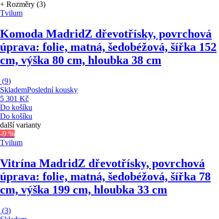
+ Rozměry (3)
Tvilum
Komoda Madrid
Z dřevotřísky, povrchová
úprava: folie, matná, šedobéžová, šířka 152
cm, výška 80 cm, hloubka 38 cm
(
9
)
Skladem
Poslední kousky
5 301 Kč
Do košíku
Do košíku
další varianty
-9 %
Tvilum
Vitrína Madrid
Z dřevotřísky, povrchová
úprava: folie, matná, šedobéžová, šířka 78
cm, výška 199 cm, hloubka 33 cm
(
3
)