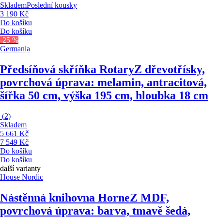
Skladem
Poslední kousky
3 190 Kč
Do košíku
Do košíku
-25 %
Germania
Předsíňová skříňka Rotary
Z dřevotřísky,
povrchová úprava: melamin, antracitová,
šířka 50 cm, výška 195 cm, hloubka 18 cm
(
2
)
Skladem
5 661 Kč
7 549 Kč
Do košíku
Do košíku
další varianty
House Nordic
Nástěnná knihovna Horne
Z MDF,
povrchová úprava: barva, tmavě šedá,