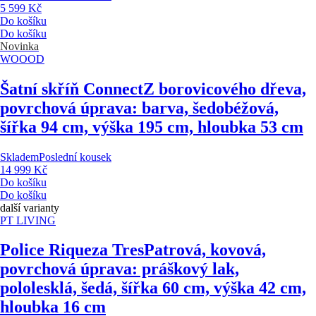
5 599 Kč
Do košíku
Do košíku
Novinka
WOOOD
Šatní skříň Connect
Z borovicového dřeva,
povrchová úprava: barva, šedobéžová,
šířka 94 cm, výška 195 cm, hloubka 53 cm
Skladem
Poslední kousek
14 999 Kč
Do košíku
Do košíku
další varianty
PT LIVING
Police Riqueza Tres
Patrová, kovová,
povrchová úprava: práškový lak,
pololesklá, šedá, šířka 60 cm, výška 42 cm,
hloubka 16 cm