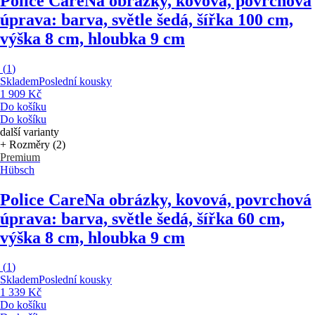
Police Care
Na obrázky, kovová, povrchová
úprava: barva, světle šedá, šířka 100 cm,
výška 8 cm, hloubka 9 cm
(
1
)
Skladem
Poslední kousky
1 909 Kč
Do košíku
Do košíku
další varianty
+ Rozměry (2)
Premium
Hübsch
Police Care
Na obrázky, kovová, povrchová
úprava: barva, světle šedá, šířka 60 cm,
výška 8 cm, hloubka 9 cm
(
1
)
Skladem
Poslední kousky
1 339 Kč
Do košíku