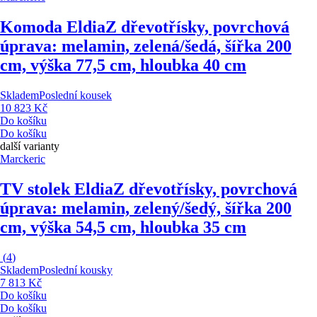
Komoda Eldia
Z dřevotřísky, povrchová
úprava: melamin, zelená/šedá, šířka 200
cm, výška 77,5 cm, hloubka 40 cm
Skladem
Poslední kousek
10 823 Kč
Do košíku
Do košíku
další varianty
Marckeric
TV stolek Eldia
Z dřevotřísky, povrchová
úprava: melamin, zelený/šedý, šířka 200
cm, výška 54,5 cm, hloubka 35 cm
(
4
)
Skladem
Poslední kousky
7 813 Kč
Do košíku
Do košíku