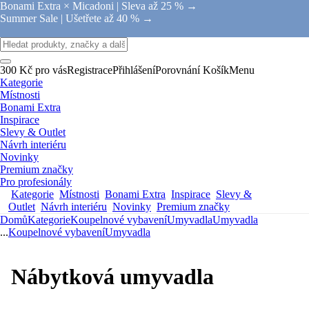
Bonami Extra × Micadoni |
Sleva až 25 % →
Summer Sale |
Ušetřete až 40 % →
300 Kč pro vás
Registrace
Přihlášení
Porovnání
Košík
Menu
Kategorie
Místnosti
Bonami Extra
Inspirace
Slevy & Outlet
Návrh interiéru
Novinky
Premium značky
Pro profesionály
Kategorie
Místnosti
Bonami Extra
Inspirace
Slevy &
Outlet
Návrh interiéru
Novinky
Premium značky
Domů
Kategorie
Koupelnové vybavení
Umyvadla
Umyvadla
...
Koupelnové vybavení
Umyvadla
Nábytková umyvadla