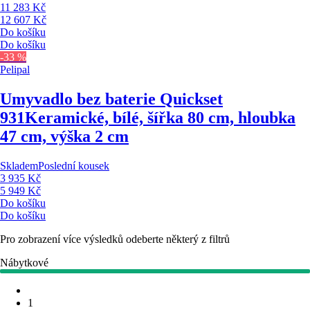
11 283 Kč
12 607 Kč
Do košíku
Do košíku
-33 %
Pelipal
Umyvadlo bez baterie Quickset
931
Keramické, bílé, šířka 80 cm, hloubka
47 cm, výška 2 cm
Skladem
Poslední kousek
3 935 Kč
5 949 Kč
Do košíku
Do košíku
Pro zobrazení více výsledků odeberte některý z filtrů
Nábytkové
1