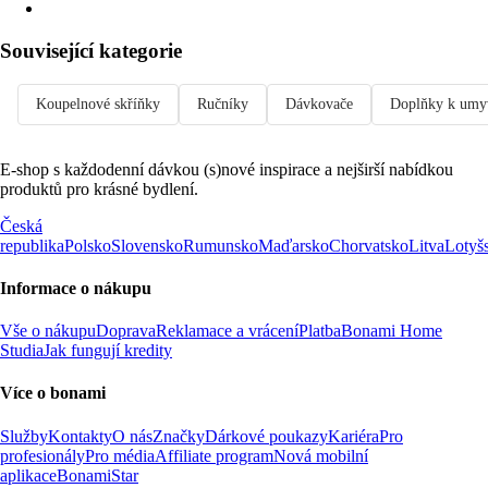
Související kategorie
Koupelnové skříňky
Ručníky
Dávkovače
Doplňky k umy
E-shop s každodenní dávkou (s)nové inspirace a nejširší nabídkou
produktů pro krásné bydlení.
Česká
republika
Polsko
Slovensko
Rumunsko
Maďarsko
Chorvatsko
Litva
Lotyš
Informace o nákupu
Vše o nákupu
Doprava
Reklamace a vrácení
Platba
Bonami Home
Studia
Jak fungují kredity
Více o bonami
Služby
Kontakty
O nás
Značky
Dárkové poukazy
Kariéra
Pro
profesionály
Pro média
Affiliate program
Nová mobilní
aplikace
BonamiStar