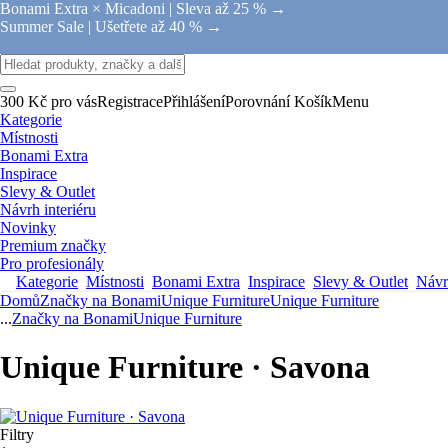
Bonami Extra × Micadoni |
Sleva až 25 % →
Summer Sale |
Ušetřete až 40 % →
300 Kč pro vás
Registrace
Přihlášení
Porovnání
Košík
Menu
Kategorie
Místnosti
Bonami Extra
Inspirace
Slevy & Outlet
Návrh interiéru
Novinky
Premium značky
Pro profesionály
Kategorie
Místnosti
Bonami Extra
Inspirace
Slevy & Outlet
Návrh
Domů
Značky na Bonami
Unique Furniture
Unique Furniture
...
Značky na Bonami
Unique Furniture
Unique Furniture · Savona
Filtry