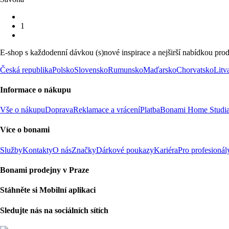
1
E-shop s každodenní dávkou (s)nové inspirace a nejširší nabídkou prod
Česká republika
Polsko
Slovensko
Rumunsko
Maďarsko
Chorvatsko
Litv
Informace o nákupu
Vše o nákupu
Doprava
Reklamace a vrácení
Platba
Bonami Home Studi
Více o bonami
Služby
Kontakty
O nás
Značky
Dárkové poukazy
Kariéra
Pro profesionál
Bonami prodejny v Praze
Stáhněte si Mobilní aplikaci
Sledujte nás na sociálních sítích