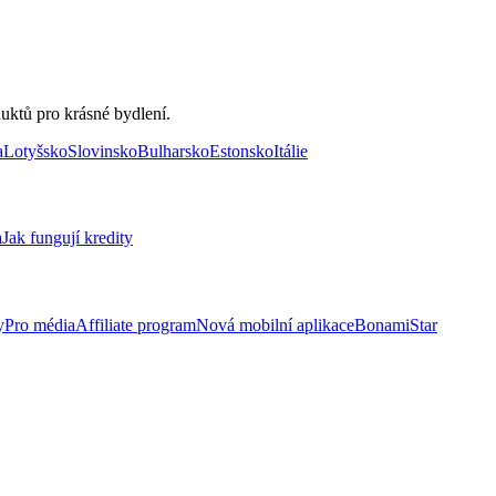
uktů pro krásné bydlení.
a
Lotyšsko
Slovinsko
Bulharsko
Estonsko
Itálie
a
Jak fungují kredity
y
Pro média
Affiliate program
Nová mobilní aplikace
BonamiStar