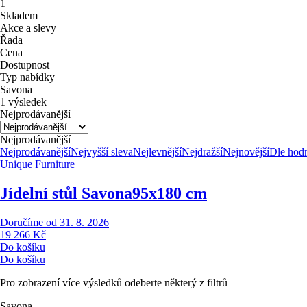
1
Skladem
Akce a slevy
Řada
Cena
Dostupnost
Typ nabídky
Savona
1 výsledek
Nejprodávanější
Nejprodávanější
Nejprodávanější
Nejvyšší sleva
Nejlevnější
Nejdražší
Nejnovější
Dle hod
Unique Furniture
Jídelní stůl Savona
95x180 cm
Doručíme od 31. 8. 2026
19 266 Kč
Do košíku
Do košíku
Pro zobrazení více výsledků odeberte některý z filtrů
Savona