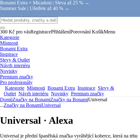
Bonami Extra × Micadoni |
Sleva až 25 % →
Summer Sale |
Ušetřete až 40 % →
300 Kč pro vás
Registrace
Přihlášení
Porovnání
Košík
Menu
Kategorie
Místnosti
Bonami Extra
Inspirace
Slevy & Outlet
Návrh interiéru
Novinky
Premium značky
Pro profesionály
Kategorie
Místnosti
Bonami Extra
Inspirace
Slevy &
Outlet
Návrh interiéru
Novinky
Premium značky
Domů
Značky na Bonami
Značky na Bonami
Universal
...
Značky na Bonami
Universal
Universal · Alexa
Universal je přední španělská značka vyrábějící koberce, která na trhu