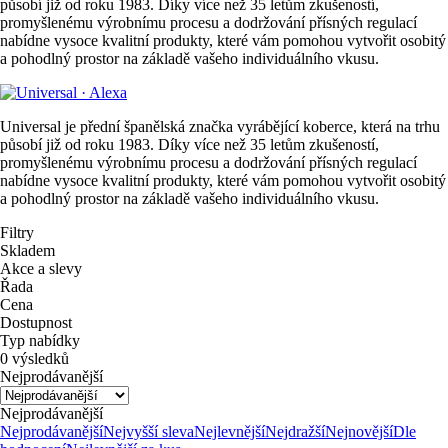
působí již od roku 1983. Díky více než 35 letům zkušeností,
promyšlenému výrobnímu procesu a dodržování přísných regulací
nabídne vysoce kvalitní produkty, které vám pomohou vytvořit osobitý
a pohodlný prostor na základě vašeho individuálního vkusu.
Universal je přední španělská značka vyrábějící koberce, která na trhu
působí již od roku 1983. Díky více než 35 letům zkušeností,
promyšlenému výrobnímu procesu a dodržování přísných regulací
nabídne vysoce kvalitní produkty, které vám pomohou vytvořit osobitý
a pohodlný prostor na základě vašeho individuálního vkusu.
Filtry
Skladem
Akce a slevy
Řada
Cena
Dostupnost
Typ nabídky
0 výsledků
Nejprodávanější
Nejprodávanější
Nejprodávanější
Nejvyšší sleva
Nejlevnější
Nejdražší
Nejnovější
Dle