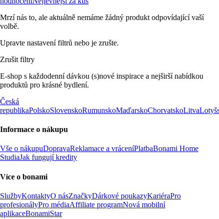
hodnocení
Nejlevnější za kus
Mrzí nás to, ale aktuálně nemáme žádný produkt odpovídající vaší
volbě.
Upravte nastavení filtrů nebo je zrušte.
Zrušit filtry
E-shop s každodenní dávkou (s)nové inspirace a nejširší nabídkou
produktů pro krásné bydlení.
Česká
republika
Polsko
Slovensko
Rumunsko
Maďarsko
Chorvatsko
Litva
Lotyš
Informace o nákupu
Vše o nákupu
Doprava
Reklamace a vrácení
Platba
Bonami Home
Studia
Jak fungují kredity
Více o bonami
Služby
Kontakty
O nás
Značky
Dárkové poukazy
Kariéra
Pro
profesionály
Pro média
Affiliate program
Nová mobilní
aplikace
BonamiStar