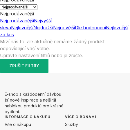
Nejprodávanější
Nejprodávanější
Nejvyšší
sleva
Nejlevnější
Nejdražší
Nejnovější
Dle hodnocení
Nejlevnější
za kus
Mrzí nás to, ale aktuálně nemáme žádný produkt
odpovídající vaší volbě.
Upravte nastavení filtrů nebo je zrušte.
ZRUŠIT FILTRY
E-shop s každodenní dávkou
(s)nové inspirace a nejširší
nabídkou produktů pro krásné
bydlení.
INFORMACE O NÁKUPU
VÍCE O BONAMI
Vše o nákupu
Služby