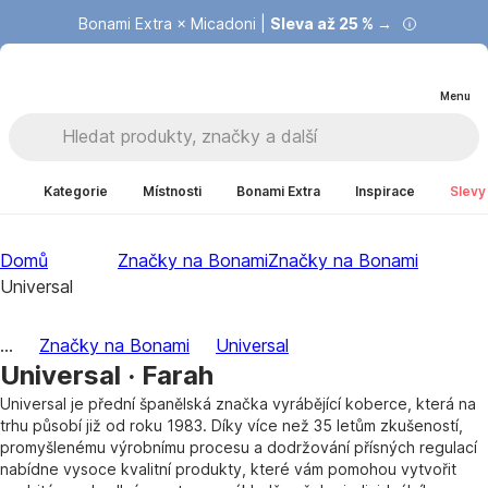
Bonami Extra × Micadoni |
Summer Sale |
Ušetřete až 40 % →
Sleva až 25 % →
Menu
Kategorie
Místnosti
Bonami Extra
Inspirace
Slevy
Domů
Značky na Bonami
Značky na Bonami
Universal
...
Značky na Bonami
Universal
Universal · Farah
Universal je přední španělská značka vyrábějící koberce, která na
trhu působí již od roku 1983. Díky více než 35 letům zkušeností,
promyšlenému výrobnímu procesu a dodržování přísných regulací
nabídne vysoce kvalitní produkty, které vám pomohou vytvořit