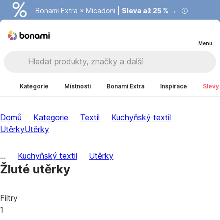
Bonami Extra × Micadoni |
Summer Sale |
Ušetřete až 40 % →
Sleva až 25 % →
Menu
Kategorie
Místnosti
Bonami Extra
Inspirace
Slevy
Domů
Kategorie
Textil
Kuchyňský textil
Utěrky
Utěrky
...
Kuchyňský textil
Utěrky
Žluté utěrky
Filtry
1