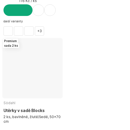
116 Kč / ks
DO KOŠÍKU
další varianty
+3
Premium
sada 2 ks
Södahl
Utěrky v sadě Blocks
2 ks, bavlněné, žluté/šedé, 50x70
cm