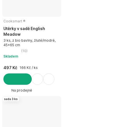
Cooksmart ®
Utěrky v sadě English
Meadow
3 ks, z bio bavlny, žluté/modré,
45x65 cm
(
10
)
Skladem
497 Kč
166 Kč / ks
DO KOŠÍKU
Na prodejně
sada 3 ks