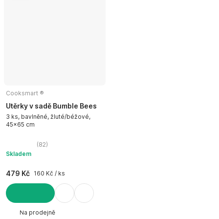
Cooksmart ®
Utěrky v sadě Bumble Bees
3 ks, bavlněné, žluté/béžové,
45x65 cm
(
82
)
Skladem
479 Kč
160 Kč / ks
DO KOŠÍKU
Na prodejně