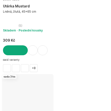
Utěrka Mustard
Lněná, žlutá, 45x65 cm
(
5
)
Skladem
Poslední kousky
309 Kč
DO KOŠÍKU
další varianty
+8
sada 3 ks