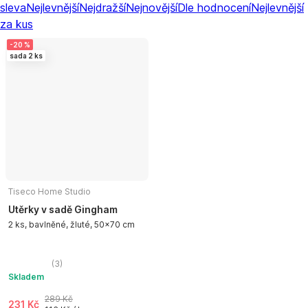
sleva
Nejlevnější
Nejdražší
Nejnovější
Dle hodnocení
Nejlevnější
za kus
-20 %
sada 2 ks
Tiseco Home Studio
Utěrky v sadě Gingham
2 ks, bavlněné, žluté, 50x70 cm
(
3
)
Skladem
289 Kč
231 Kč