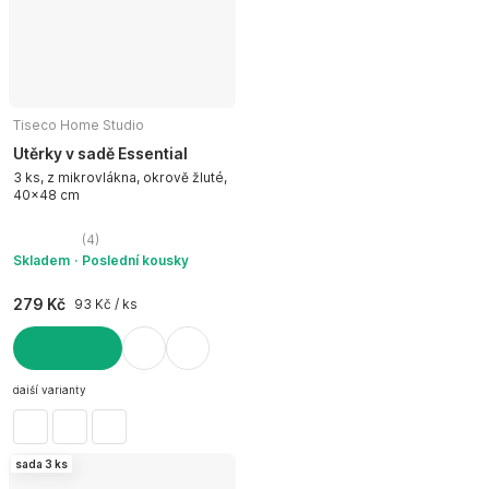
Tiseco Home Studio
Utěrky v sadě Essential
3 ks, z mikrovlákna, okrově žluté,
40x48 cm
(
4
)
Skladem
Poslední kousky
279 Kč
93 Kč / ks
DO KOŠÍKU
další varianty
sada 3 ks