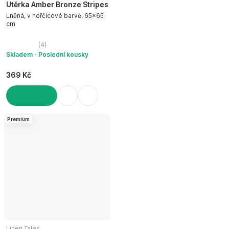
Utěrka Amber Bronze Stripes
Lněná, v hořčicové barvě, 65x65
cm
(
4
)
Skladem
Poslední kousky
369 Kč
DO KOŠÍKU
Premium
Linen Tales