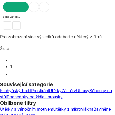
DO KOŠÍKU
další varianty
Pro zobrazení více výsledků odeberte některý z filtrů
Žlutá
1
Související kategorie
Kuchyňský textil
Prostírání
Utěrky
Zástěry
Ubrusy
Běhouny na
stůl
Podsedáky na židle
Ubrousky
Oblíbené filtry
Utěrky s vánočním motivem
Utěrky z mikrovlákna
Bavlněné