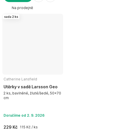
DO KOŠÍKU
Na prodejně
sada 2 ks
Catherine Lansfield
Utěrky v sadě Larsson Geo
2 ks, bavlněné, žluté/šedé, 50x70
cm
Doručíme od 2. 9. 2026
229 Kč
115 Kč / ks