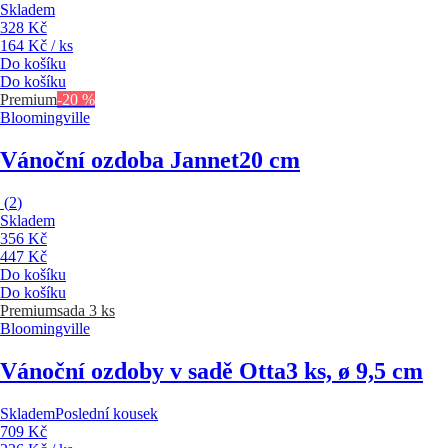
Skladem
328 Kč
164 Kč / ks
Do košíku
Do košíku
Premium
-20 %
Bloomingville
Vánoční ozdoba Jannet
20 cm
(
2
)
Skladem
356 Kč
447 Kč
Do košíku
Do košíku
Premium
sada 3 ks
Bloomingville
Vánoční ozdoby v sadě Otta
3 ks, ø 9,5 cm
Skladem
Poslední kousek
709 Kč