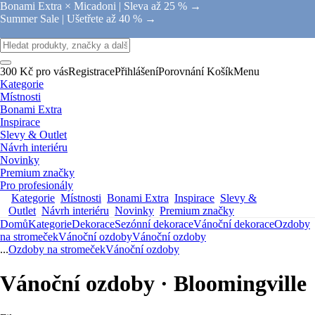
Bonami Extra × Micadoni |
Sleva až 25 % →
Summer Sale |
Ušetřete až 40 % →
300 Kč pro vás
Registrace
Přihlášení
Porovnání
Košík
Menu
Kategorie
Místnosti
Bonami Extra
Inspirace
Slevy & Outlet
Návrh interiéru
Novinky
Premium značky
Pro profesionály
Kategorie
Místnosti
Bonami Extra
Inspirace
Slevy &
Outlet
Návrh interiéru
Novinky
Premium značky
Domů
Kategorie
Dekorace
Sezónní dekorace
Vánoční dekorace
Ozdoby
na stromeček
Vánoční ozdoby
Vánoční ozdoby
...
Ozdoby na stromeček
Vánoční ozdoby
Vánoční ozdoby · Bloomingville