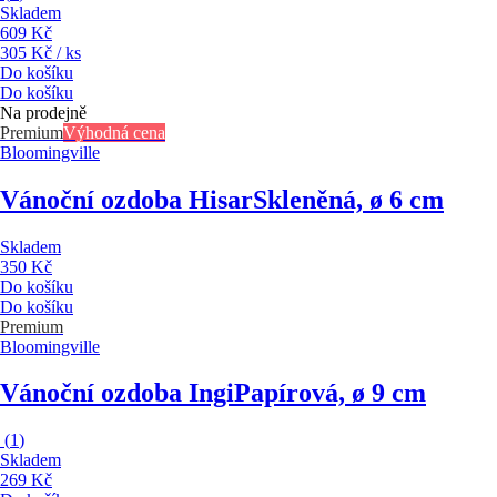
Skladem
609 Kč
305 Kč / ks
Do košíku
Do košíku
Na prodejně
Premium
Výhodná cena
Bloomingville
Vánoční ozdoba Hisar
Skleněná, ø 6 cm
Skladem
350 Kč
Do košíku
Do košíku
Premium
Bloomingville
Vánoční ozdoba Ingi
Papírová, ø 9 cm
(
1
)
Skladem
269 Kč