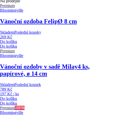
Na prodejně
Premium
Bloomingville
Vánoční ozdoba Felip
Ø 8 cm
Skladem
Poslední kousky
269 Kč
Do košíku
Do košíku
Premium
Bloomingville
Vánoční ozdoby v sadě Milay
4 ks,
papírové, ø 14 cm
Skladem
Poslední kousek
789 Kč
197 Kč / ks
Do košíku
Do košíku
Premium
-19 %
Bloomingville