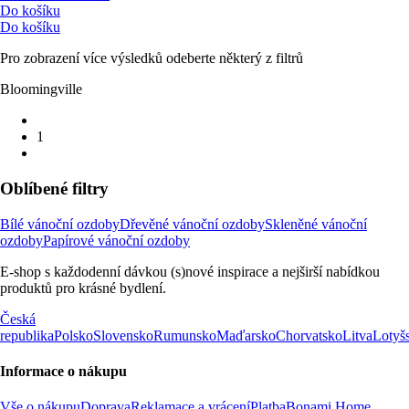
Do košíku
Do košíku
Pro zobrazení více výsledků odeberte některý z filtrů
Bloomingville
1
Oblíbené filtry
Bílé vánoční ozdoby
Dřevěné vánoční ozdoby
Skleněné vánoční
ozdoby
Papírové vánoční ozdoby
E-shop s každodenní dávkou (s)nové inspirace a nejširší nabídkou
produktů pro krásné bydlení.
Česká
republika
Polsko
Slovensko
Rumunsko
Maďarsko
Chorvatsko
Litva
Lotyš
Informace o nákupu
Vše o nákupu
Doprava
Reklamace a vrácení
Platba
Bonami Home