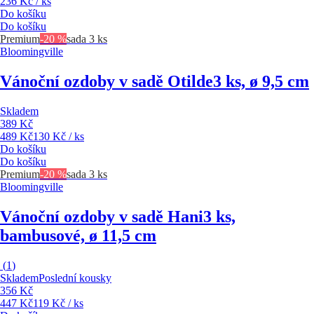
236 Kč / ks
Do košíku
Do košíku
Premium
-20 %
sada 3 ks
Bloomingville
Vánoční ozdoby v sadě Otilde
3 ks, ø 9,5 cm
Skladem
389 Kč
489 Kč
130 Kč / ks
Do košíku
Do košíku
Premium
-20 %
sada 3 ks
Bloomingville
Vánoční ozdoby v sadě Hani
3 ks,
bambusové, ø 11,5 cm
(
1
)
Skladem
Poslední kousky
356 Kč
447 Kč
119 Kč / ks