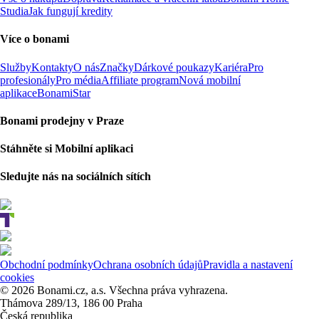
Studia
Jak fungují kredity
Více o bonami
Služby
Kontakty
O nás
Značky
Dárkové poukazy
Kariéra
Pro
profesionály
Pro média
Affiliate program
Nová mobilní
aplikace
BonamiStar
Bonami prodejny v Praze
Stáhněte si Mobilní aplikaci
Sledujte nás na sociálních sítích
Obchodní podmínky
Ochrana osobních údajů
Pravidla a nastavení
cookies
© 2026 Bonami.cz, a.s. Všechna práva vyhrazena.
Thámova 289/13, 186 00 Praha
Česká republika