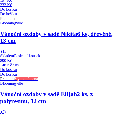
197 Kč
232 Kč
Do košíku
Do košíku
Premium
Bloomingville
Vánoční ozdoby v sadě Nikita
6 ks, dřevěné,
13 cm
(
11
)
Skladem
Poslední kousek
890 Kč
148 Kč / ks
Do košíku
Do košíku
Premium
Výhodná cena
Bloomingville
Vánoční ozdoby v sadě Elijah
2 ks, z
polyresinu, 12 cm
(
2
)