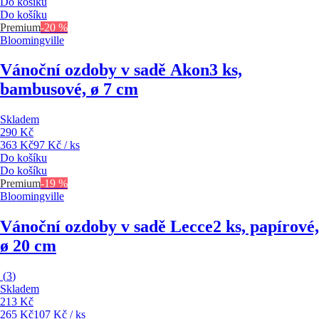
Do košíku
Do košíku
Premium
-20 %
Bloomingville
Vánoční ozdoby v sadě Akon
3 ks,
bambusové, ø 7 cm
Skladem
290 Kč
363 Kč
97 Kč / ks
Do košíku
Do košíku
Premium
-19 %
Bloomingville
Vánoční ozdoby v sadě Lecce
2 ks, papírové,
ø 20 cm
(
3
)
Skladem
213 Kč
265 Kč
107 Kč / ks