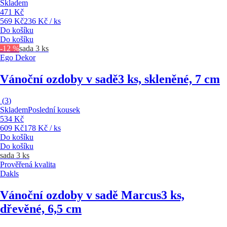
Skladem
471 Kč
569 Kč
236 Kč / ks
Do košíku
Do košíku
-12 %
sada 3 ks
Ego Dekor
Vánoční ozdoby v sadě
3 ks, skleněné, 7 cm
(
3
)
Skladem
Poslední kousek
534 Kč
609 Kč
178 Kč / ks
Do košíku
Do košíku
sada 3 ks
Prověřená kvalita
Dakls
Vánoční ozdoby v sadě Marcus
3 ks,
dřevěné, 6,5 cm