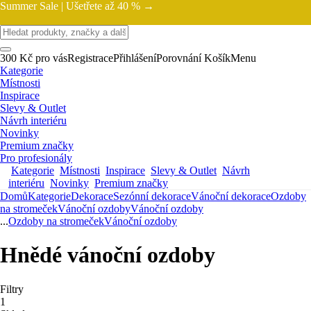
Summer Sale |
Ušetřete až 40 % →
300 Kč pro vás
Registrace
Přihlášení
Porovnání
Košík
Menu
Kategorie
Místnosti
Inspirace
Slevy & Outlet
Návrh interiéru
Novinky
Premium značky
Pro profesionály
Kategorie
Místnosti
Inspirace
Slevy & Outlet
Návrh
interiéru
Novinky
Premium značky
Domů
Kategorie
Dekorace
Sezónní dekorace
Vánoční dekorace
Ozdoby
na stromeček
Vánoční ozdoby
Vánoční ozdoby
...
Ozdoby na stromeček
Vánoční ozdoby
Hnědé vánoční ozdoby
Filtry
1