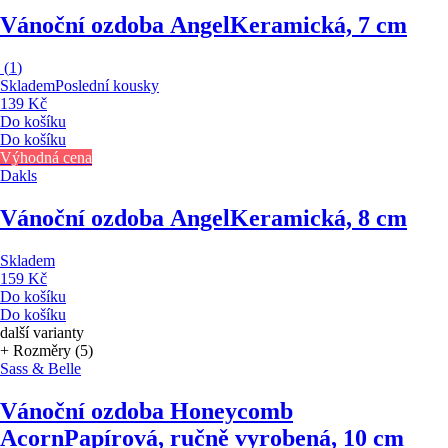
Vánoční ozdoba Angel
Keramická, 7 cm
(
1
)
Skladem
Poslední kousky
139 Kč
Do košíku
Do košíku
Výhodná cena
Dakls
Vánoční ozdoba Angel
Keramická, 8 cm
Skladem
159 Kč
Do košíku
Do košíku
další varianty
+ Rozměry (5)
Sass & Belle
Vánoční ozdoba Honeycomb
Acorn
Papírová, ručně vyrobená, 10 cm