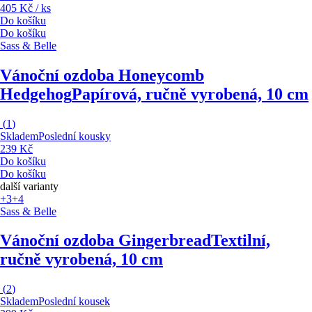
405 Kč / ks
Do košíku
Do košíku
Sass & Belle
Vánoční ozdoba Honeycomb
Hedgehog
Papírová, ručně vyrobená, 10 cm
(
1
)
Skladem
Poslední kousky
239 Kč
Do košíku
Do košíku
další varianty
+3
+4
Sass & Belle
Vánoční ozdoba Gingerbread
Textilní,
ručně vyrobená, 10 cm
(
2
)
Skladem
Poslední kousek