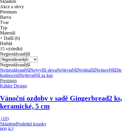
Skladem
Akce a slevy
Premium
Barva
Tvar
Typ
Materiál
+ Další (6)
Hnědá
15 výsledků
Nejprodávanější
Nejprodávanější
Nejprodávanější
Nejvyšší sleva
Nejlevnější
Nejdražší
Nejnovější
Dle
hodnocení
Nejlevnější za kus
Premium
Kähler Design
Vánoční ozdoby v sadě Gingerbread
2 ks,
keramické, 5 cm
(
10
)
Skladem
Poslední kousky
809 Kč