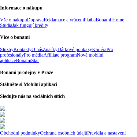
Informace o nákupu
Vše o nákupu
Doprava
Reklamace a vrácení
Platba
Bonami Home
Studia
Jak fungují kredity
Více o bonami
Služby
Kontakty
O nás
Značky
Dárkové poukazy
Kariéra
Pro
profesionály
Pro média
Affiliate program
Nová mobilní
aplikace
BonamiStar
Bonami prodejny v Praze
Stáhněte si Mobilní aplikaci
Sledujte nás na sociálních sítích
Obchodní podmínky
Ochrana osobních údajů
Pravidla a nastavení