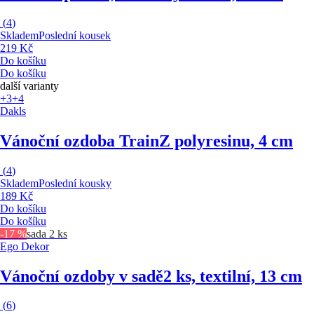
(
4
)
Skladem
Poslední kousek
219 Kč
Do košíku
Do košíku
další varianty
+3
+4
Dakls
Vánoční ozdoba Train
Z polyresinu, 4 cm
(
4
)
Skladem
Poslední kousky
189 Kč
Do košíku
Do košíku
-17 %
sada 2 ks
Ego Dekor
Vánoční ozdoby v sadě
2 ks, textilní, 13 cm
(
6
)