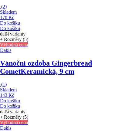
(
2
)
Skladem
170 Kč
Do košíku
Do košíku
další varianty
+ Rozměry (5)
Výhodná cena
Dakls
Vánoční ozdoba Gingerbread
Comet
Keramická, 9 cm
(
1
)
Skladem
143 Kč
Do košíku
Do košíku
další varianty
+ Rozměry (5)
Výhodná cena
Dakls