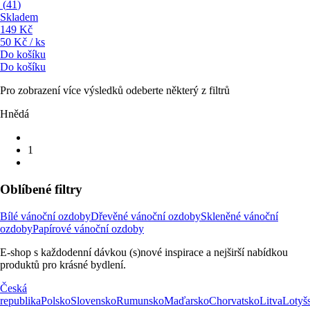
(
41
)
Skladem
149 Kč
50 Kč / ks
Do košíku
Do košíku
Pro zobrazení více výsledků odeberte některý z filtrů
Hnědá
1
Oblíbené filtry
Bílé vánoční ozdoby
Dřevěné vánoční ozdoby
Skleněné vánoční
ozdoby
Papírové vánoční ozdoby
E-shop s každodenní dávkou (s)nové inspirace a nejširší nabídkou
produktů pro krásné bydlení.
Česká
republika
Polsko
Slovensko
Rumunsko
Maďarsko
Chorvatsko
Litva
Lotyš