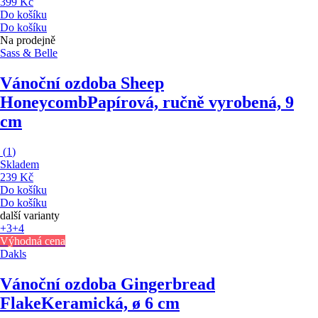
399 Kč
Do košíku
Do košíku
Na prodejně
Sass & Belle
Vánoční ozdoba Sheep
Honeycomb
Papírová, ručně vyrobená, 9
cm
(
1
)
Skladem
239 Kč
Do košíku
Do košíku
další varianty
+3
+4
Výhodná cena
Dakls
Vánoční ozdoba Gingerbread
Flake
Keramická, ø 6 cm