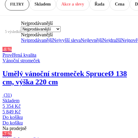
Skladem
Akce a slevy
Řada
Cena
D
FILTRY
Nejprodávanější
5 výsledků
Nejprodávanější
Nejprodávanější
Nejvyšší sleva
Nejlevnější
Nejdražší
Nejnověj
-8 %
Prověřená kvalita
Vánoční stromeček
Umělý vánoční stromeček Spruce
Ø 138
cm, výška 220 cm
(
31
)
Skladem
5 354 Kč
5 849 Kč
Do košíku
Do košíku
Na prodejně
-7 %