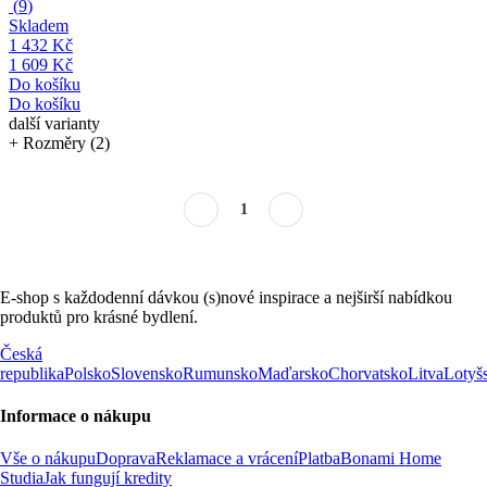
(
9
)
Skladem
1 432 Kč
1 609 Kč
Do košíku
Do košíku
další varianty
+ Rozměry (2)
1
E-shop s každodenní dávkou (s)nové inspirace a nejširší nabídkou
produktů pro krásné bydlení.
Česká
republika
Polsko
Slovensko
Rumunsko
Maďarsko
Chorvatsko
Litva
Lotyš
Informace o nákupu
Vše o nákupu
Doprava
Reklamace a vrácení
Platba
Bonami Home
Studia
Jak fungují kredity