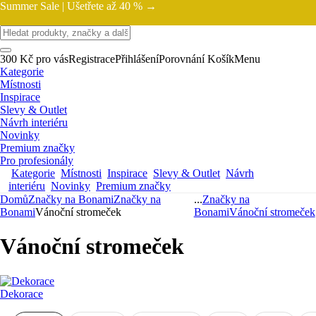
Summer Sale |
Ušetřete až 40 % →
300 Kč pro vás
Registrace
Přihlášení
Porovnání
Košík
Menu
Kategorie
Místnosti
Inspirace
Slevy & Outlet
Návrh interiéru
Novinky
Premium značky
Pro profesionály
Kategorie
Místnosti
Inspirace
Slevy & Outlet
Návrh
interiéru
Novinky
Premium značky
Domů
Značky na Bonami
Značky na
...
Značky na
Bonami
Vánoční stromeček
Bonami
Vánoční stromeček
Vánoční stromeček
Dekorace