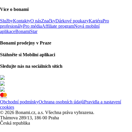
Více o bonami
Služby
Kontakty
O nás
Značky
Dárkové poukazy
Kariéra
Pro
profesionály
Pro média
Affiliate program
Nová mobilní
aplikace
BonamiStar
Bonami prodejny v Praze
Stáhněte si Mobilní aplikaci
Sledujte nás na sociálních sítích
Obchodní podmínky
Ochrana osobních údajů
Pravidla a nastavení
cookies
© 2026 Bonami.cz, a.s. Všechna práva vyhrazena.
Thámova 289/13, 186 00 Praha
Česká republika