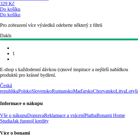
329 Kč
Do košíku
Do košíku
Pro zobrazení více výsledků odeberte některý z filtrů
Dakls
1
E-shop s každodenní dávkou (s)nové inspirace a nejširší nabídkou
produktů pro krásné bydlení.
Česká
republika
Polsko
Slovensko
Rumunsko
Maďarsko
Chorvatsko
Litva
Lotyš
Informace o nákupu
Vše o nákupu
Doprava
Reklamace a vrácení
Platba
Bonami Home
Studia
Jak fungují kredity
Více o bonami