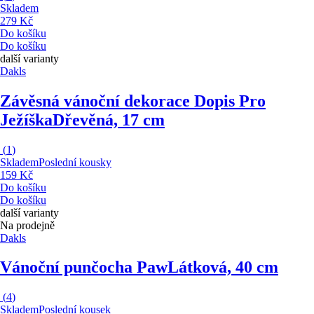
Skladem
279 Kč
Do košíku
Do košíku
další varianty
Dakls
Závěsná vánoční dekorace Dopis Pro
Ježíška
Dřevěná, 17 cm
(
1
)
Skladem
Poslední kousky
159 Kč
Do košíku
Do košíku
další varianty
Na prodejně
Dakls
Vánoční punčocha Paw
Látková, 40 cm
(
4
)
Skladem
Poslední kousek