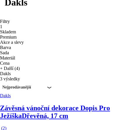
Dakls
Filtry
1
Skladem
Premium
Akce a slevy
Barva
Sada
Materiál
Cena
+ Další (4)
Dakls
3 výsledky
Nejprodávanější
Dakls
Závěsná vánoční dekorace Dopis Pro
Ježíška
Dřevěná, 17 cm
(
2
)