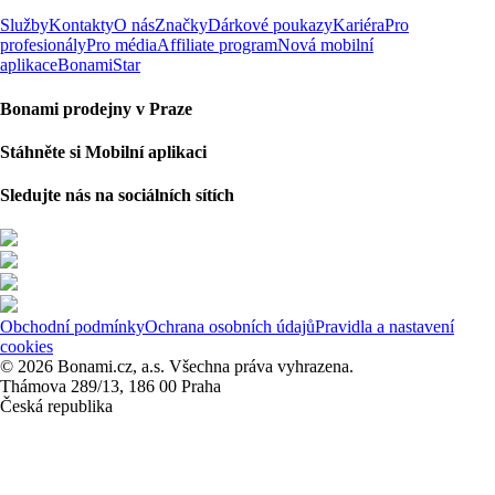
Služby
Kontakty
O nás
Značky
Dárkové poukazy
Kariéra
Pro
profesionály
Pro média
Affiliate program
Nová mobilní
aplikace
BonamiStar
Bonami prodejny v Praze
Stáhněte si Mobilní aplikaci
Sledujte nás na sociálních sítích
Obchodní podmínky
Ochrana osobních údajů
Pravidla a nastavení
cookies
© 2026 Bonami.cz, a.s. Všechna práva vyhrazena.
Thámova 289/13, 186 00 Praha
Česká republika