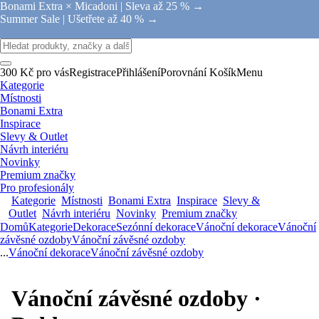
Bonami Extra × Micadoni |
Sleva až 25 % →
Summer Sale |
Ušetřete až 40 % →
300 Kč pro vás
Registrace
Přihlášení
Porovnání
Košík
Menu
Kategorie
Místnosti
Bonami Extra
Inspirace
Slevy & Outlet
Návrh interiéru
Novinky
Premium značky
Pro profesionály
Kategorie
Místnosti
Bonami Extra
Inspirace
Slevy &
Outlet
Návrh interiéru
Novinky
Premium značky
Domů
Kategorie
Dekorace
Sezónní dekorace
Vánoční dekorace
Vánoční
závěsné ozdoby
Vánoční závěsné ozdoby
...
Vánoční dekorace
Vánoční závěsné ozdoby
Vánoční závěsné ozdoby ·