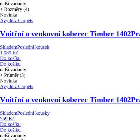
další varianty
+ Rozměry (4)
Novinka
Ayyildiz Carpets
Vnitřní a venkovní koberec Timber 1402
Pr
Skladem
Poslední kousek
1 089 Kč
Do košíku
Do košíku
další varianty
+ Průměr (3)
Novinka
Ayyildiz Carpets
Vnitřní a venkovní koberec Timber 1402
Pr
Skladem
Poslední kousky
559 Kč
Do košíku
Do košíku
další varianty