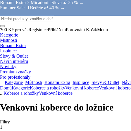
Bonami Extra × Micadoni |
Sleva až 25 % →
Summer Sale |
Ušetřete až 40 % →
300 Kč pro vás
Registrace
Přihlášení
Porovnání
Košík
Menu
Kategorie
Místnosti
Bonami Extra
Inspirace
Slevy & Outlet
Návrh interiéru
Novinky
Premium značky
Pro profesionály
Kategorie
Místnosti
Bonami Extra
Inspirace
Slevy & Outlet
Návrh
Domů
Kategorie
Koberce a rohožky
Venkovní koberce
Venkovní koberc
...
Koberce a rohožky
Venkovní koberce
Venkovní koberce do ložnice
Filtry
1