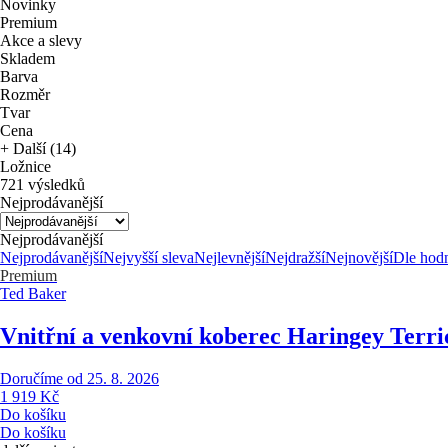
Novinky
Premium
Akce a slevy
Skladem
Barva
Rozměr
Tvar
Cena
+ Další (14)
Ložnice
721 výsledků
Nejprodávanější
Nejprodávanější
Nejprodávanější
Nejvyšší sleva
Nejlevnější
Nejdražší
Nejnovější
Dle hod
Premium
Ted Baker
Vnitřní a venkovní koberec Haringey Terri
Doručíme od 25. 8. 2026
1 919 Kč
Do košíku
Do košíku