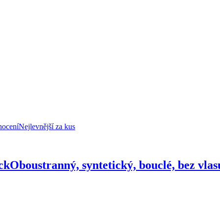
nocení
Nejlevnější za kus
ck
Oboustranný, syntetický, bouclé, bez vla