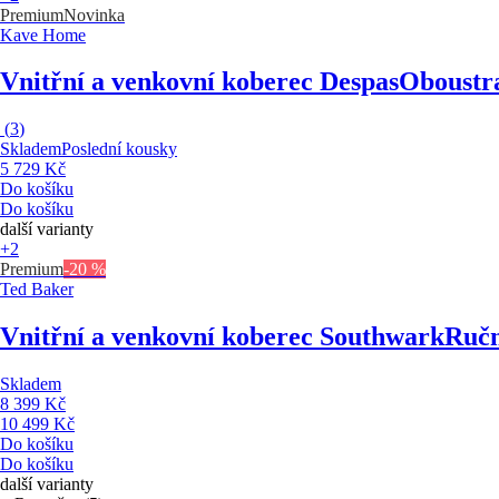
Premium
Novinka
Kave Home
Vnitřní a venkovní koberec Despas
Oboustra
(
3
)
Skladem
Poslední kousky
5 729 Kč
Do košíku
Do košíku
další varianty
+2
Premium
-20 %
Ted Baker
Vnitřní a venkovní koberec Southwark
Ručn
Skladem
8 399 Kč
10 499 Kč
Do košíku
Do košíku
další varianty