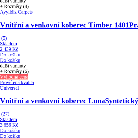
další varianty
+ Rozměry (4)
Ayyildiz Carpets
Vnitřní a venkovní koberec Timber 1401
Pr
(
5
)
Skladem
2 439 Kč
Do košíku
Do košíku
další varianty
+ Rozměry (6)
Výhodná cena
Prověřená kvalita
Universal
Vnitřní a venkovní koberec Luna
Syntetick
(
27
)
Skladem
3 656 Kč
Do košíku
Do košíku