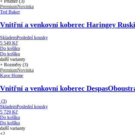
+ Průměr (3)
Premium
Novinka
Ted Baker
Vnitřní a venkovní koberec Haringey Rusk
Skladem
Poslední kousky
5 549 Kč
Do košíku
Do košíku
další varianty
+ Rozměry (3)
Premium
Novinka
Kave Home
Vnitřní a venkovní koberec Despas
Oboustra
(
3
)
Skladem
Poslední kousky
5 729 Kč
Do košíku
Do košíku
další varianty
+2