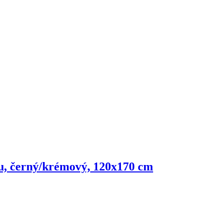
su, černý/krémový, 120x170 cm