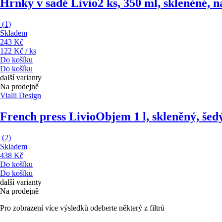
Hrnky v sadě Livio
2 ks, 350 ml, skleněné, 
(
1
)
Skladem
243 Kč
122 Kč / ks
Do košíku
Do košíku
další varianty
Na prodejně
Vialli Design
French press Livio
Objem 1 l, skleněný, šed
(
2
)
Skladem
438 Kč
Do košíku
Do košíku
další varianty
Na prodejně
Pro zobrazení více výsledků odeberte některý z filtrů