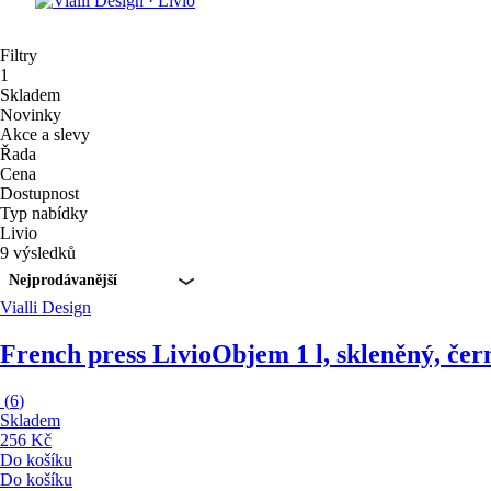
Filtry
1
Skladem
Novinky
Akce a slevy
Řada
Cena
Dostupnost
Typ nabídky
Livio
9 výsledků
Nejprodávanější
Vialli Design
French press Livio
Objem 1 l, skleněný, čer
(
6
)
Skladem
256 Kč
Do košíku
Do košíku