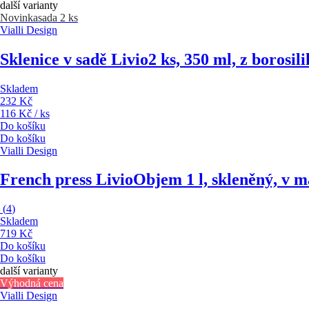
další varianty
Novinka
sada 2 ks
Vialli Design
Sklenice v sadě Livio
2 ks, 350 ml, z borosil
Skladem
232 Kč
116 Kč / ks
Do košíku
Do košíku
Vialli Design
French press Livio
Objem 1 l, skleněný, v m
(
4
)
Skladem
719 Kč
Do košíku
Do košíku
další varianty
Výhodná cena
Vialli Design