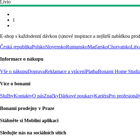
Livio
1
E-shop s každodenní dávkou (s)nové inspirace a nejširší nabídkou prod
Česká republika
Polsko
Slovensko
Rumunsko
Maďarsko
Chorvatsko
Litv
Informace o nákupu
Vše o nákupu
Doprava
Reklamace a vrácení
Platba
Bonami Home Studi
Více o bonami
Služby
Kontakty
O nás
Značky
Dárkové poukazy
Kariéra
Pro profesionál
Bonami prodejny v Praze
Stáhněte si Mobilní aplikaci
Sledujte nás na sociálních sítích