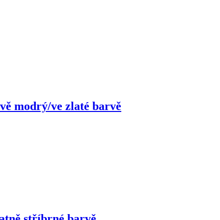
avě modrý/ve zlaté barvě
atně stříbrné barvě