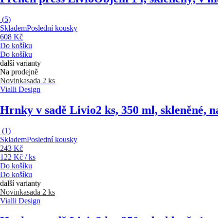
(
5
)
Skladem
Poslední kousky
608 Kč
Do košíku
Do košíku
další varianty
Na prodejně
Novinka
sada 2 ks
Vialli Design
Hrnky v sadě Livio
2 ks, 350 ml, skleněné, 
(
1
)
Skladem
Poslední kousky
243 Kč
122 Kč / ks
Do košíku
Do košíku
další varianty
Novinka
sada 2 ks
Vialli Design