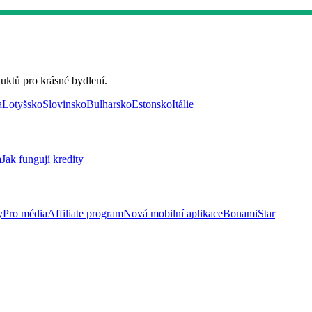
uktů pro krásné bydlení.
a
Lotyšsko
Slovinsko
Bulharsko
Estonsko
Itálie
a
Jak fungují kredity
y
Pro média
Affiliate program
Nová mobilní aplikace
BonamiStar