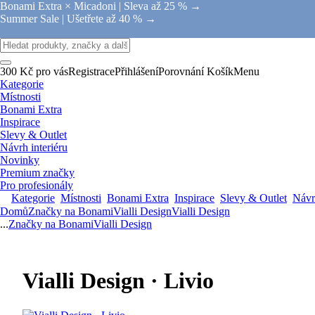
Bonami Extra × Micadoni |
Sleva až 25 % →
Summer Sale |
Ušetřete až 40 % →
300 Kč pro vás
Registrace
Přihlášení
Porovnání
Košík
Menu
Kategorie
Místnosti
Bonami Extra
Inspirace
Slevy & Outlet
Návrh interiéru
Novinky
Premium značky
Pro profesionály
Kategorie
Místnosti
Bonami Extra
Inspirace
Slevy & Outlet
Návrh
Domů
Značky na Bonami
Vialli Design
Vialli Design
...
Značky na Bonami
Vialli Design
Vialli Design · Livio