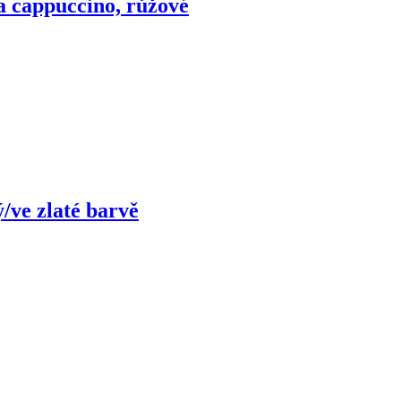
na cappuccino, růžové
ý/ve zlaté barvě