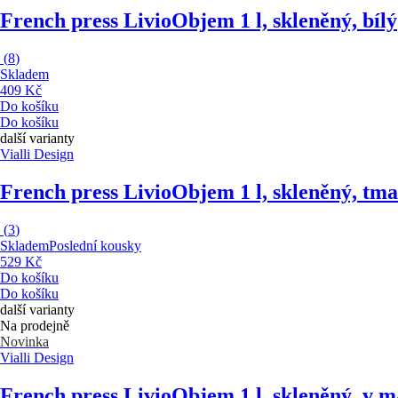
French press Livio
Objem 1 l, skleněný, bílý
(
8
)
Skladem
409 Kč
Do košíku
Do košíku
další varianty
Vialli Design
French press Livio
Objem 1 l, skleněný, tm
(
3
)
Skladem
Poslední kousky
529 Kč
Do košíku
Do košíku
další varianty
Na prodejně
Novinka
Vialli Design
French press Livio
Objem 1 l, skleněný, v m