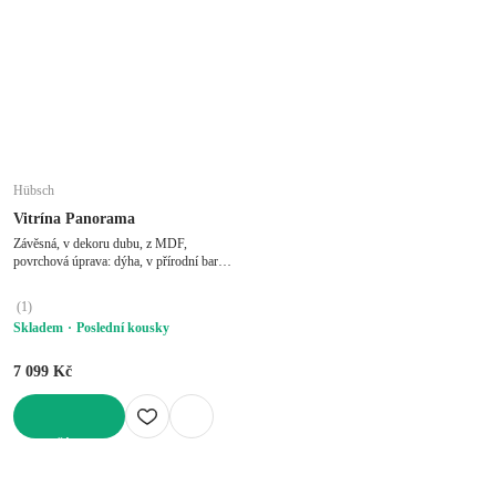
Hübsch
Vitrína Panorama
Závěsná, v dekoru dubu, z MDF,
povrchová úprava: dýha, v přírodní barvě,
šířka 50 cm, výška 80 cm, hloubka 22 cm
(
1
)
Skladem
Poslední kousky
7 099 Kč
DO KOŠÍKU