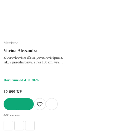
Marckeric
Vitrína Alessandra
Z borovicového dřeva, povrchová úprava:
lak, v přírodní barvě, šířka 186 cm, výška
80 cm, hloubka 40 cm
Doručíme od 4. 9. 2026
12 899 Kč
DO KOŠÍKU
další varianty