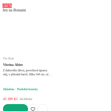
DO KOŠÍKU
-34 %
Jen na Bonami
The Beds
Vitrína Abies
Z dubového dřeva, povrchová úprava:
olej, v přírodní barvě, šířka 144 cm, výška
95 cm, hloubka 45 cm
Skladem
Poslední kousky
43 289 Kč
65 599 Kč