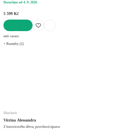
Doručíme od 4. 9. 2026
5 599 Kč
DO KOŠÍKU
další varianty
+ Rozměry (2)
Marckeric
Vitrína Alessandra
Z borovicového dřeva, povrchová úprava: