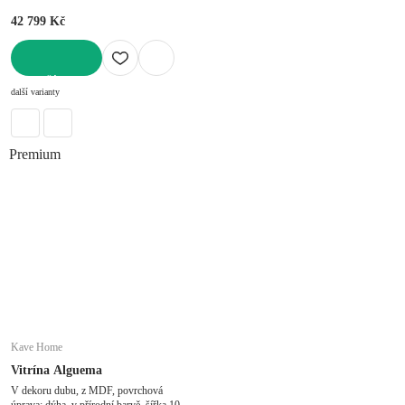
42 799 Kč
DO KOŠÍKU
další varianty
Premium
Kave Home
Vitrína Alguema
V dekoru dubu, z MDF, povrchová
úprava: dýha, v přírodní barvě, šířka 100