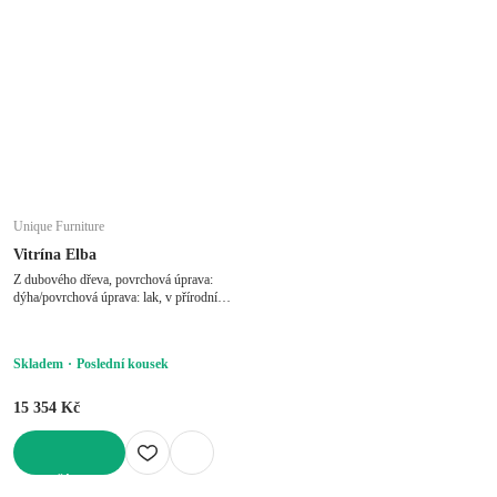
Unique Furniture
Vitrína Elba
Z dubového dřeva, povrchová úprava:
dýha/povrchová úprava: lak, v přírodní
barvě, šířka 100 cm, výška 140 cm,
hloubka 40 cm
Skladem
Poslední kousek
15 354 Kč
DO KOŠÍKU