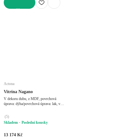
DO KOŠÍKU
Actona
Vitrína Nagano
V dekoru dubu, z MDF, povrchová
úprava: dýha/povrchová úprava: lak, v
přírodní barvě, šířka 80 cm, výška 178
cm, hloubka 37 cm
(
5
)
Skladem
Poslední kousky
13 174 Kč