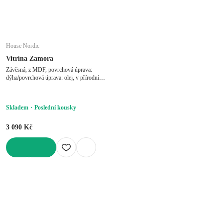
House Nordic
Vitrína Zamora
Závěsná, z MDF, povrchová úprava:
dýha/povrchová úprava: olej, v přírodní
barvě, šířka 40 cm, výška 60 cm, hloubka
20 cm
Skladem
Poslední kousky
3 090 Kč
DO KOŠÍKU