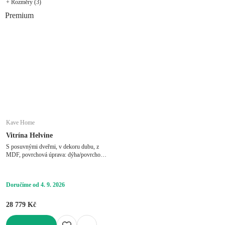
+ Rozměry (3)
Premium
Kave Home
Vitrína Helvine
S posuvnými dveřmi, v dekoru dubu, z
MDF, povrchová úprava: dýha/povrchová
úprava: lak, v přírodní barvě, šířka 100
cm, výška 174 cm, hloubka 40 cm
Doručíme od 4. 9. 2026
28 779 Kč