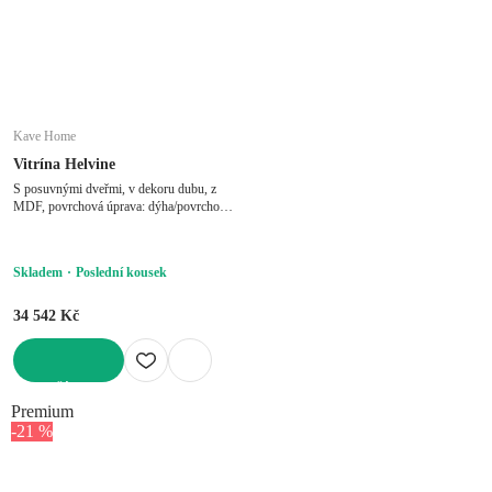
Kave Home
Vitrína Helvine
S posuvnými dveřmi, v dekoru dubu, z
MDF, povrchová úprava: dýha/povrchová
úprava: lak/povrchová úprava: tvrzení, v
přírodní barvě, šířka 200 cm, výška 80
cm, hloubka 40 cm
Skladem
Poslední kousek
34 542 Kč
DO KOŠÍKU
Premium
-21 %