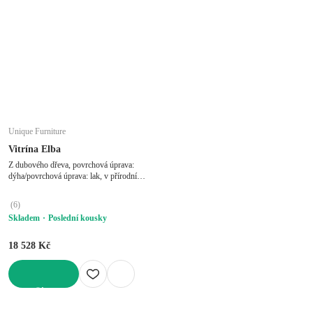
Unique Furniture
Vitrína Elba
Z dubového dřeva, povrchová úprava:
dýha/povrchová úprava: lak, v přírodní
barvě, šířka 90 cm, výška 190 cm,
hloubka 40 cm
(
6
)
Skladem
Poslední kousky
18 528 Kč
DO KOŠÍKU