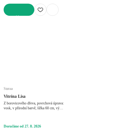
DO KOŠÍKU
Støraa
Vitrína Lisa
Z borovicového dřeva, povrchová úprava:
vosk, v přírodní barvě, šířka 60 cm, výška
180 cm, hloubka 35 cm
Doručíme od 27. 8. 2026