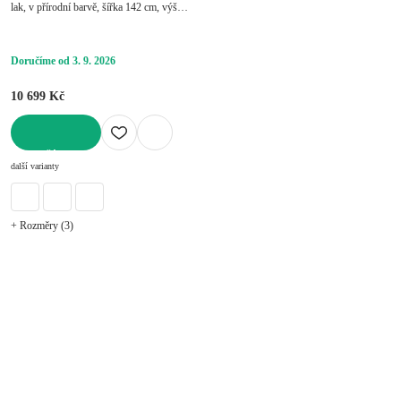
lak, v přírodní barvě, šířka 142 cm, výška
80 cm, hloubka 40 cm
Doručíme od 3. 9. 2026
10 699 Kč
DO KOŠÍKU
další varianty
+ Rozměry (3)