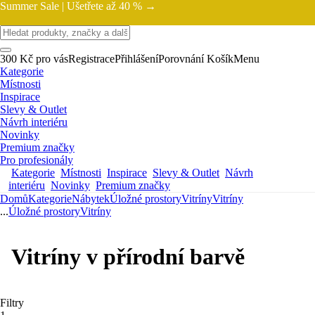
Summer Sale |
Ušetřete až 40 % →
300 Kč pro vás
Registrace
Přihlášení
Porovnání
Košík
Menu
Kategorie
Místnosti
Inspirace
Slevy & Outlet
Návrh interiéru
Novinky
Premium značky
Pro profesionály
Kategorie
Místnosti
Inspirace
Slevy & Outlet
Návrh
interiéru
Novinky
Premium značky
Domů
Kategorie
Nábytek
Úložné prostory
Vitríny
Vitríny
...
Úložné prostory
Vitríny
Vitríny v přírodní barvě
Filtry