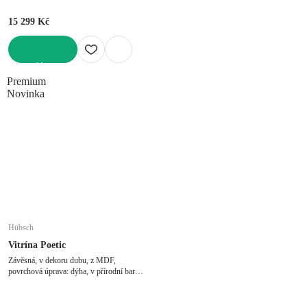
15 299 Kč
DO KOŠÍKU
Premium
Novinka
Hübsch
Vitrína Poetic
Závěsná, v dekoru dubu, z MDF,
povrchová úprava: dýha, v přírodní barvě,
šířka 40 cm, výška 40 cm, hloubka 27 cm