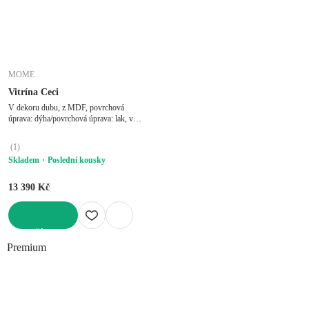
MOME
Vitrína Ceci
V dekoru dubu, z MDF, povrchová
úprava: dýha/povrchová úprava: lak, v
přírodní barvě, šířka 90 cm, výška 126
cm, hloubka 40 cm
(
1
)
Skladem
Poslední kousky
13 390 Kč
DO KOŠÍKU
Premium