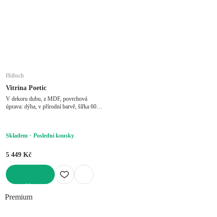
Hübsch
Vitrína Poetic
V dekoru dubu, z MDF, povrchová
úprava: dýha, v přírodní barvě, šířka 60
cm, výška 42 cm, hloubka 32 cm
Skladem
Poslední kousky
5 449 Kč
DO KOŠÍKU
Premium