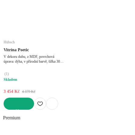
Hübsch
Vitrína Poetic
V dekoru dubu, z MDF, povrchová
úprava: dýha, v přírodní barvě, šířka 30
cm, výška 42 cm, hloubka 30 cm
(
1
)
Skladem
3 454 Kč
4 379 Kč
DO KOŠÍKU
Premium