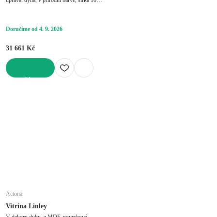
cm, výška 185 cm, hloubka 40 cm
Doručíme od 4. 9. 2026
31 661 Kč
DO KOŠÍKU
Actona
Vitrína Linley
V dekoru dubu, z MDF, povrchová