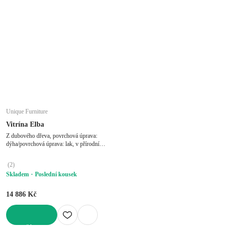
Unique Furniture
Vitrína Elba
Z dubového dřeva, povrchová úprava:
dýha/povrchová úprava: lak, v přírodní
barvě, šířka 140 cm, výška 88 cm,
hloubka 43 cm
(
2
)
Skladem
Poslední kousek
14 886 Kč