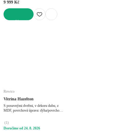
9 999 Kč
DO KOŠÍKU
Rowico
Vitrína Hazelton
S posuvnými dveřmi, v dekoru dubu, z
MDF, povrchová úprava: dýha/povrchová
úprava: olej, v přírodní barvě, šířka 100
cm, výška 203 cm, hloubka 40 cm
(
1
)
Doručíme od 24. 8. 2026