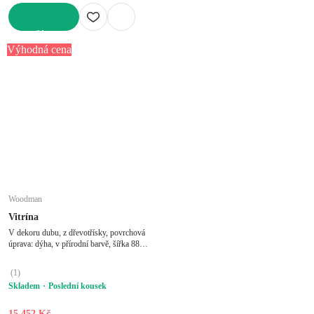
DO KOŠÍKU
Výhodná cena
Woodman
Vitrína
V dekoru dubu, z dřevotřísky, povrchová
úprava: dýha, v přírodní barvě, šířka 88
cm, výška 170 cm, hloubka 35 cm
(
1
)
Skladem
Poslední kousek
15 452 Kč