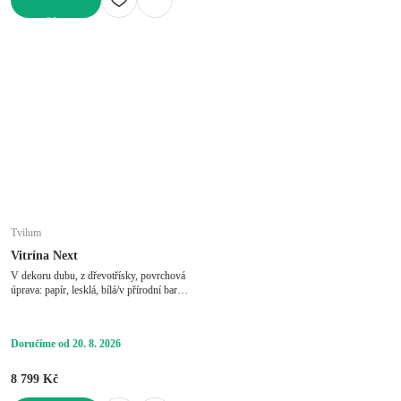
DO KOŠÍKU
Tvilum
Vitrína Next
V dekoru dubu, z dřevotřísky, povrchová
úprava: papír, lesklá, bílá/v přírodní barvě,
šířka 100 cm, výška 170 cm, hloubka 48
cm
Doručíme od 20. 8. 2026
8 799 Kč