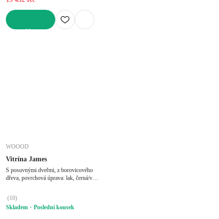
DO KOŠÍKU
WOOOD
Vitrína James
S posuvnými dveřmi, z borovicového
dřeva, povrchová úprava: lak, černá/v
přírodní barvě, šířka 125 cm, výška 200
cm, hloubka 47 cm
(
10
)
Skladem
Poslední kousek