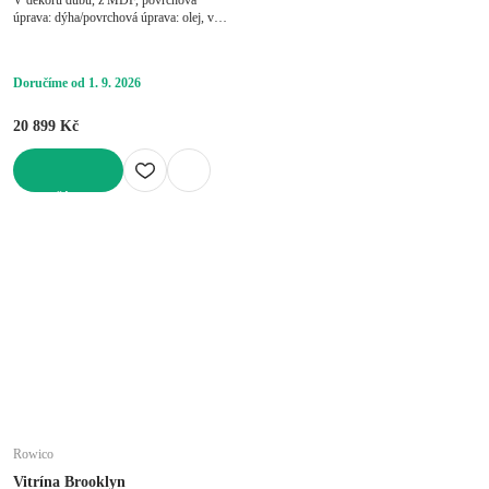
úprava: dýha/povrchová úprava: olej, v
přírodní barvě, šířka 80 cm, výška 180
cm, hloubka 40 cm
Doručíme od 1. 9. 2026
20 899 Kč
DO KOŠÍKU
Rowico
Vitrína Brooklyn