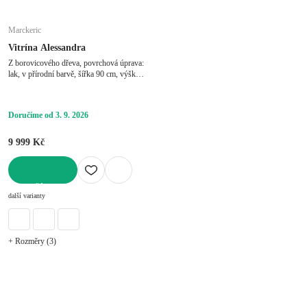
Marckeric
Vitrína Alessandra
Z borovicového dřeva, povrchová úprava:
lak, v přírodní barvě, šířka 90 cm, výška
120 cm, hloubka 40 cm
Doručíme od 3. 9. 2026
9 999 Kč
DO KOŠÍKU
další varianty
+ Rozměry (3)