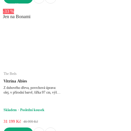
DO KOŠÍKU
-33 %
Jen na Bonami
The Beds
Vitrína Abies
Z dubového dřeva, povrchová úprava:
olej, v přírodní barvě, šířka 97 cm, výška
125 cm, hloubka 45 cm
Skladem
Poslední kousek
31 199 Kč
46 999 Kč