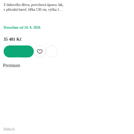
Z dubového dřeva, povrchová úprava: lak,
v přírodní barvě, šířka 130 cm, výška 150
cm, hloubka 45 cm
Doručíme od 24. 8. 2026
35 481 Kč
DO KOŠÍKU
Premium
Hübsch