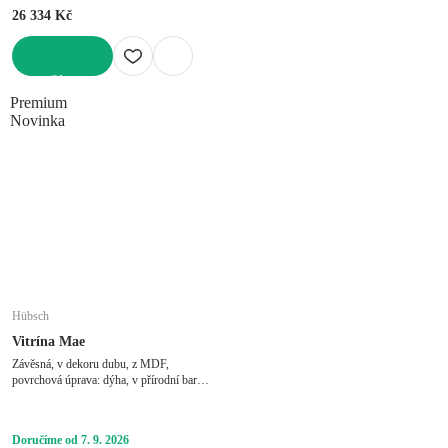
26 334 Kč
DO KOŠÍKU
Premium
Novinka
Hübsch
Vitrína Mae
Závěsná, v dekoru dubu, z MDF,
povrchová úprava: dýha, v přírodní barvě,
šířka 70 cm, výška 90 cm, hloubka 39 cm
Doručíme od 7. 9. 2026