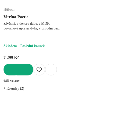
Hübsch
Vitrína Poetic
Závěsná, v dekoru dubu, z MDF,
povrchová úprava: dýha, v přírodní barvě,
šířka 60 cm, výška 60 cm, hloubka 27 cm
Skladem
Poslední kousek
7 299 Kč
DO KOŠÍKU
další varianty
+ Rozměry (2)