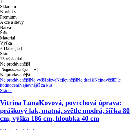
1
Skladem
Novinky
Premium
Akce a slevy
Barva
Šířka
Materiál
Výška
+ Další (12)
Støraa
15 výsledků
Nejprodávanější
Nejprodávanější
Nejprodávanější
Nejvyšší sleva
Nejlevnější
Nejdražší
Nejnovější
Dle
hodnocení
Nejlevnější za kus
Støraa
Vitrína Luna
Kovová, povrchová úprava:
práškový lak, matná, světle modrá, šířka 80
cm, výška 186 cm, hloubka 40 cm