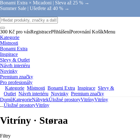
Bonami Extra × Micadoni |
Sleva až 25 % →
Summer Sale |
Ušetřete až 40 % →
300 Kč pro vás
Registrace
Přihlášení
Porovnání
Košík
Menu
Kategorie
Místnosti
Bonami Extra
Inspirace
Slevy & Outlet
Návrh interiéru
Novinky
Premium značky
Pro profesionály
Kategorie
Místnosti
Bonami Extra
Inspirace
Slevy &
Outlet
Návrh interiéru
Novinky
Premium značky
Domů
Kategorie
Nábytek
Úložné prostory
Vitríny
Vitríny
...
Úložné prostory
Vitríny
Vitríny · Støraa
Filtry