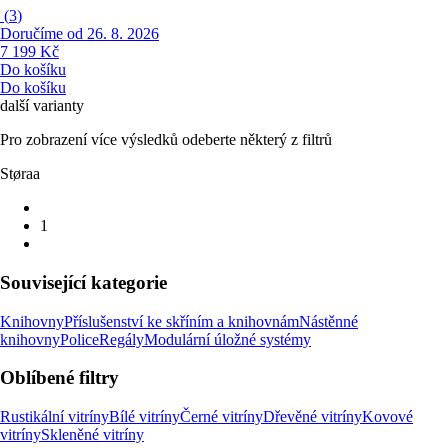
(
3
)
Doručíme od 26. 8. 2026
7 199 Kč
Do košíku
Do košíku
další varianty
Pro zobrazení více výsledků odeberte některý z filtrů
Støraa
1
Související kategorie
Knihovny
Příslušenství ke skříním a knihovnám
Nástěnné
knihovny
Police
Regály
Modulární úložné systémy
Oblíbené filtry
Rustikální vitríny
Bílé vitríny
Černé vitríny
Dřevěné vitríny
Kovové
vitríny
Skleněné vitríny