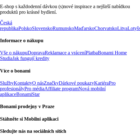
E-shop s každodenní dávkou (s)nové inspirace a nejširší nabídkou
produktů pro krásné bydlení.
Česká
republika
Polsko
Slovensko
Rumunsko
Maďarsko
Chorvatsko
Litva
Lotyš
Informace o nákupu
Vše o nákupu
Doprava
Reklamace a vrácení
Platba
Bonami Home
Studia
Jak fungují kredity
Více o bonami
Služby
Kontakty
O nás
Značky
Dárkové poukazy
Kariéra
Pro
profesionály
Pro média
Affiliate program
Nová mobilní
aplikace
BonamiStar
Bonami prodejny v Praze
Stáhněte si Mobilní aplikaci
Sledujte nás na sociálních sítích