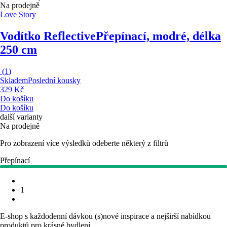
Na prodejně
Love Story
Vodítko Reflective
Přepínací, modré, délka
250 cm
(
1
)
Skladem
Poslední kousky
329 Kč
Do košíku
Do košíku
další varianty
Na prodejně
Pro zobrazení více výsledků odeberte některý z filtrů
Přepínací
1
E-shop s každodenní dávkou (s)nové inspirace a nejširší nabídkou
produktů pro krásné bydlení.