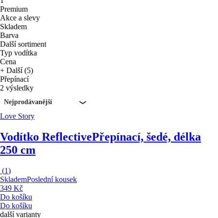
1
Premium
Akce a slevy
Skladem
Barva
Další sortiment
Typ vodítka
Cena
+ Další (5)
Přepínací
2 výsledky
Nejprodávanější
Love Story
Vodítko Reflective
Přepínací, šedé, délka
250 cm
(
1
)
Skladem
Poslední kousek
349 Kč
Do košíku
Do košíku
další varianty