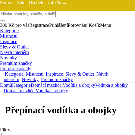
Summer Sale |
Ušetřete až 40 % →
300 Kč pro vás
Registrace
Přihlášení
Porovnání
Košík
Menu
Kategorie
Místnosti
Inspirace
Slevy & Outlet
Návrh interiéru
Novinky
Premium značky
Pro profesionály
Kategorie
Místnosti
Inspirace
Slevy & Outlet
Návrh
interiéru
Novinky
Premium značky
Domů
Kategorie
Domácí mazlíčci
Vodítka a obojky
Vodítka a obojky
...
Domácí mazlíčci
Vodítka a obojky
Přepínací vodítka a obojky
Filtry