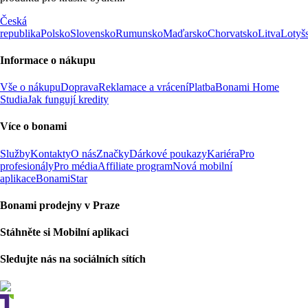
Česká
republika
Polsko
Slovensko
Rumunsko
Maďarsko
Chorvatsko
Litva
Lotyš
Informace o nákupu
Vše o nákupu
Doprava
Reklamace a vrácení
Platba
Bonami Home
Studia
Jak fungují kredity
Více o bonami
Služby
Kontakty
O nás
Značky
Dárkové poukazy
Kariéra
Pro
profesionály
Pro média
Affiliate program
Nová mobilní
aplikace
BonamiStar
Bonami prodejny v Praze
Stáhněte si Mobilní aplikaci
Sledujte nás na sociálních sítích