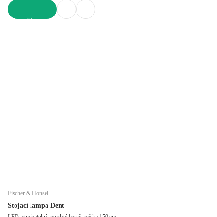
DO KOŠÍKU
Fischer & Honsel
Stojací lampa Dent
LED, stmívatelná, ve zlaté barvě, výška 150 cm