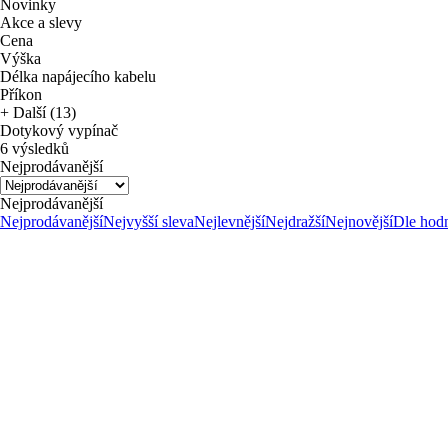
Novinky
Akce a slevy
Cena
Výška
Délka napájecího kabelu
Příkon
+ Další (13)
Dotykový vypínač
6 výsledků
Nejprodávanější
Nejprodávanější
Nejprodávanější
Nejvyšší sleva
Nejlevnější
Nejdražší
Nejnovější
Dle hod