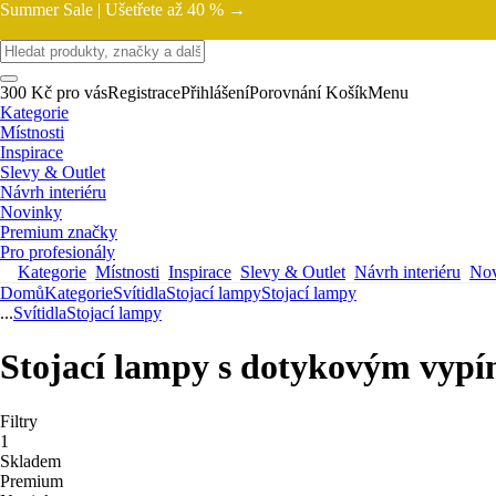
Summer Sale |
Ušetřete až 40 % →
300 Kč pro vás
Registrace
Přihlášení
Porovnání
Košík
Menu
Kategorie
Místnosti
Inspirace
Slevy & Outlet
Návrh interiéru
Novinky
Premium značky
Pro profesionály
Kategorie
Místnosti
Inspirace
Slevy & Outlet
Návrh interiéru
Nov
Domů
Kategorie
Svítidla
Stojací lampy
Stojací lampy
...
Svítidla
Stojací lampy
Stojací lampy s dotykovým vyp
Filtry
1
Skladem
Premium