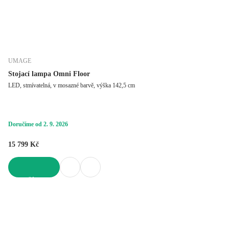
UMAGE
Stojací lampa Omni Floor
LED, stmívatelná, v mosazné barvě, výška 142,5 cm
Doručíme od 2. 9. 2026
15 799 Kč
DO KOŠÍKU