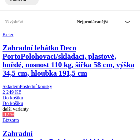
Nejprodávanější
33 výsledků
Keter
Zahradní lehátko Deco
Porto
Polohovací/skládací, plastové,
hnědé, nosnost 110 kg, šířka 58 cm, výška
34,5 cm, hloubka 191,5 cm
Skladem
Poslední kousky
2 249 Kč
Do košíku
Do košíku
další varianty
-12 %
Bizzotto
Zahradní