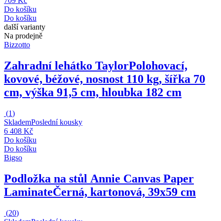
709 Kč
Do košíku
Do košíku
další varianty
Na prodejně
Bizzotto
Zahradní lehátko Taylor
Polohovací,
kovové, béžové, nosnost 110 kg, šířka 70
cm, výška 91,5 cm, hloubka 182 cm
(
1
)
Skladem
Poslední kousky
6 408 Kč
Do košíku
Do košíku
Bigso
Podložka na stůl Annie Canvas Paper
Laminate
Černá, kartonová, 39x59 cm
(
20
)