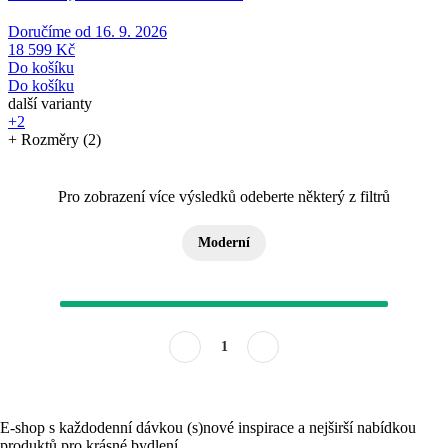
Doručíme od 16. 9. 2026
18 599 Kč
Do košíku
Do košíku
další varianty
+2
+ Rozměry (2)
Pro zobrazení více výsledků odeberte některý z filtrů
Moderní
1
E-shop s každodenní dávkou (s)nové inspirace a nejširší nabídkou
produktů pro krásné bydlení.