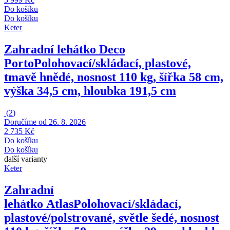
Do košíku
Do košíku
Keter
Zahradní lehátko Deco
Porto
Polohovací/skládací, plastové,
tmavě hnědé, nosnost 110 kg, šířka 58 cm,
výška 34,5 cm, hloubka 191,5 cm
(
2
)
Doručíme od 26. 8. 2026
2 735 Kč
Do košíku
Do košíku
další varianty
Keter
Zahradní
lehátko Atlas
Polohovací/skládací,
plastové/polstrované, světle šedé, nosnost