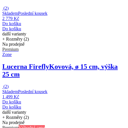
(
2
)
Skladem
Poslední kousek
2 779 Kč
Do košíku
Do košíku
další varianty
+ Rozměry (2)
Na prodejně
Premium
Zone
Lucerna Firefly
Kovová, ø 15 cm, výška
25 cm
(
2
)
Skladem
Poslední kousek
1 499 Kč
Do košíku
Do košíku
další varianty
+ Rozměry (2)
Na prodejně
Premium
Výhodná cena