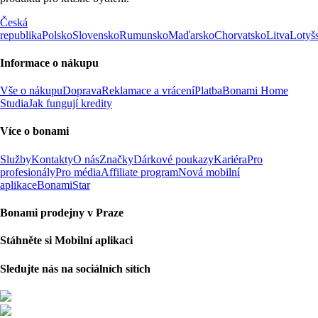
Česká
republika
Polsko
Slovensko
Rumunsko
Maďarsko
Chorvatsko
Litva
Lotyš
Informace o nákupu
Vše o nákupu
Doprava
Reklamace a vrácení
Platba
Bonami Home
Studia
Jak fungují kredity
Více o bonami
Služby
Kontakty
O nás
Značky
Dárkové poukazy
Kariéra
Pro
profesionály
Pro média
Affiliate program
Nová mobilní
aplikace
BonamiStar
Bonami prodejny v Praze
Stáhněte si Mobilní aplikaci
Sledujte nás na sociálních sítích