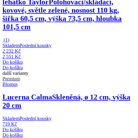
lehátko Taylor
Polohovací/skládací,
kovové, světle zelené, nosnost 110 kg,
šířka 60,5 cm, výška 73,5 cm, hloubka
101,5 cm
(
1
)
Skladem
Poslední kousky
2 232 Kč
2 551 Kč
Do košíku
Do košíku
další varianty
Premium
Blomus
Lucerna Calma
Skleněná, ø 12 cm, výška
20 cm
Skladem
Poslední kousky
719 Kč
Do košíku
Do košíku