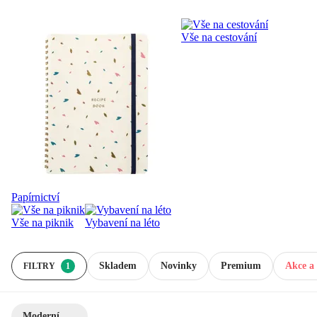
Vše na cestování
Papírnictví
Vše na piknik
Vybavení na léto
Skladem
Novinky
Premium
Akce a 
FILTRY
1
Moderní