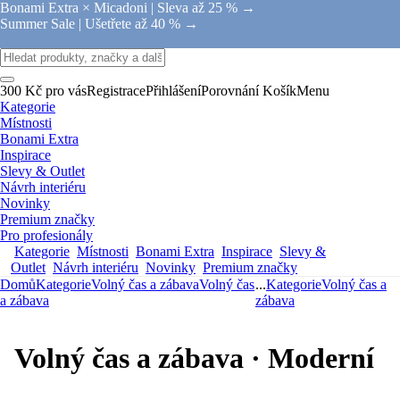
Bonami Extra × Micadoni |
Sleva až 25 % →
Summer Sale |
Ušetřete až 40 % →
300 Kč pro vás
Registrace
Přihlášení
Porovnání
Košík
Menu
Kategorie
Místnosti
Bonami Extra
Inspirace
Slevy & Outlet
Návrh interiéru
Novinky
Premium značky
Pro profesionály
Kategorie
Místnosti
Bonami Extra
Inspirace
Slevy &
Outlet
Návrh interiéru
Novinky
Premium značky
Domů
Kategorie
Volný čas a zábava
Volný čas
...
Kategorie
Volný čas a
a zábava
zábava
Volný čas a zábava · Moderní