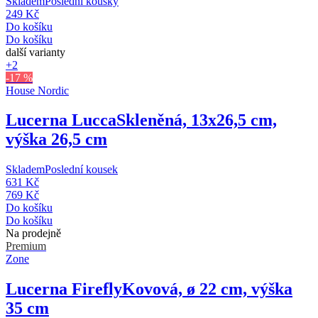
Skladem
Poslední kousky
249 Kč
Do košíku
Do košíku
další varianty
+2
-17 %
House Nordic
Lucerna Lucca
Skleněná, 13x26,5 cm,
výška 26,5 cm
Skladem
Poslední kousek
631 Kč
769 Kč
Do košíku
Do košíku
Na prodejně
Premium
Zone
Lucerna Firefly
Kovová, ø 22 cm, výška
35 cm