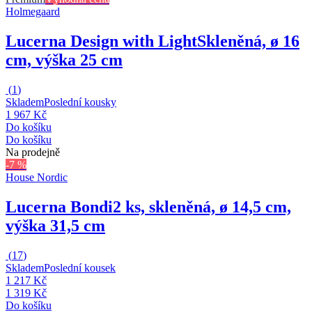
Holmegaard
Lucerna Design with Light
Skleněná, ø 16
cm, výška 25 cm
(
1
)
Skladem
Poslední kousky
1 967 Kč
Do košíku
Do košíku
Na prodejně
-7 %
House Nordic
Lucerna Bondi
2 ks, skleněná, ø 14,5 cm,
výška 31,5 cm
(
17
)
Skladem
Poslední kousek
1 217 Kč
1 319 Kč
Do košíku