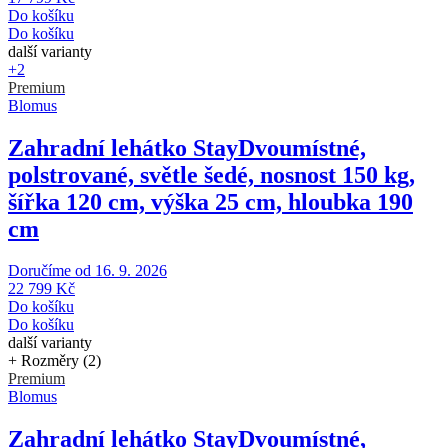
Do košíku
Do košíku
další varianty
+2
Premium
Blomus
Zahradní lehátko Stay
Dvoumístné,
polstrované, světle šedé, nosnost 150 kg,
šířka 120 cm, výška 25 cm, hloubka 190
cm
Doručíme od 16. 9. 2026
22 799 Kč
Do košíku
Do košíku
další varianty
+ Rozměry (2)
Premium
Blomus
Zahradní lehátko Stay
Dvoumístné,