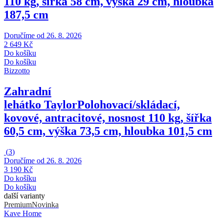
110 kg, šířka 58 cm, výška 29 cm, hloubka
187,5 cm
Doručíme od 26. 8. 2026
2 649 Kč
Do košíku
Do košíku
Bizzotto
Zahradní
lehátko Taylor
Polohovací/skládací,
kovové, antracitové, nosnost 110 kg, šířka
60,5 cm, výška 73,5 cm, hloubka 101,5 cm
(
3
)
Doručíme od 26. 8. 2026
3 190 Kč
Do košíku
Do košíku
další varianty
Premium
Novinka
Kave Home